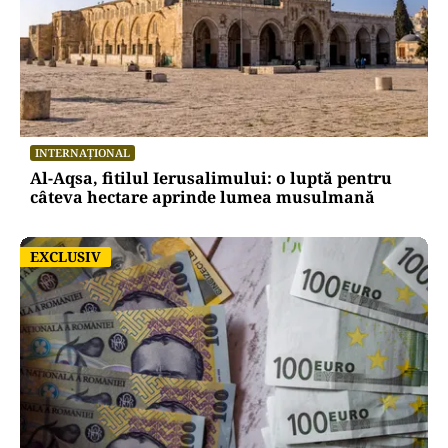
INTERNAȚIONAL
Al-Aqsa, fitilul Ierusalimului: o luptă pentru
câteva hectare aprinde lumea musulmană
EXCLUSIV
EXCLUSIV