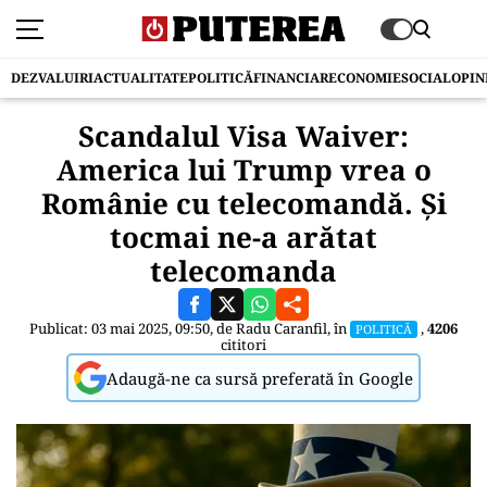
DEZVALUIRI
ACTUALITATE
POLITICĂ
FINANCIAR
ECONOMIE
SOCIAL
OPIN
Scandalul Visa Waiver:
America lui Trump vrea o
Românie cu telecomandă. Și
tocmai ne-a arătat
telecomanda
Publicat: 03 mai 2025, 09:50, de
Radu Caranfil
, în
,
4206
POLITICĂ
cititori
Adaugă-ne ca sursă preferată în Google