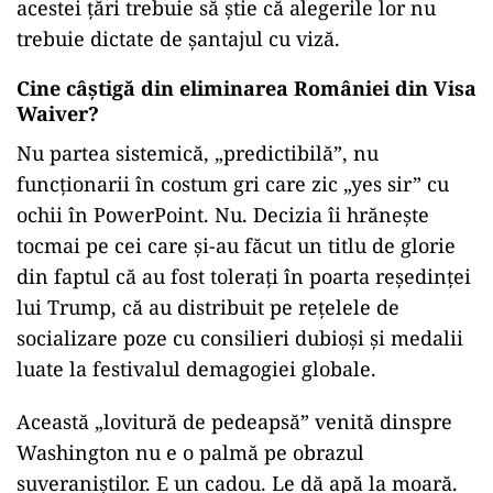
acestei țări trebuie să știe că alegerile lor nu
trebuie dictate de șantajul cu viză.
Cine câștigă din eliminarea României din Visa
Waiver?
Nu partea sistemică, „predictibilă”, nu
funcționarii în costum gri care zic „yes sir” cu
ochii în PowerPoint. Nu. Decizia îi hrănește
tocmai pe cei care și-au făcut un titlu de glorie
din faptul că au fost tolerați în poarta reședinței
lui Trump, că au distribuit pe rețelele de
socializare poze cu consilieri dubioși și medalii
luate la festivalul demagogiei globale.
Această „lovitură de pedeapsă” venită dinspre
Washington nu e o palmă pe obrazul
suveraniștilor. E un cadou. Le dă apă la moară.