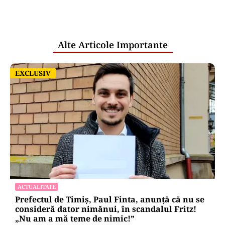
comunicările oficiale și cine răspunde
pentru mentenanța IT a instituțiilor
publice
Alte Articole Importante
EXCLUSIV
EXCLUSIV
ACTUALITATE
Prefectul de Timiș, Paul Finta, anunță că nu se
consideră dator nimănui, în scandalul Fritz!
„Nu am a mă teme de nimic!”