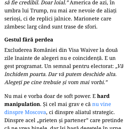
să fie credibil. Doar loial.”
America de azi, în
umbra lui Trump, nu mai are nevoie de aliați
serioși, ci de replici jalnice. Marionete care
zâmbesc larg când sunt trase de sfori.
Gestul fără perdea
Excluderea României din Visa Waiver la două
zile înainte de alegeri nu e coincidență. E un
gest programat. Un semnal pentru electorat:
„Vă
închidem poarta. Dar vă putem deschide alta.
Alegeți pe cine trebuie și vom mai vorbi.”
Nu mai e vorba doar de soft power. E
hard
manipulation
. Și cel mai grav e că
nu vine
dinspre Moscova
, ci dinspre aliatul strategic.
Dinspre acel „prieten și partener” care pretinde
că ne vrea binele, dar își bagă degetele în urne.