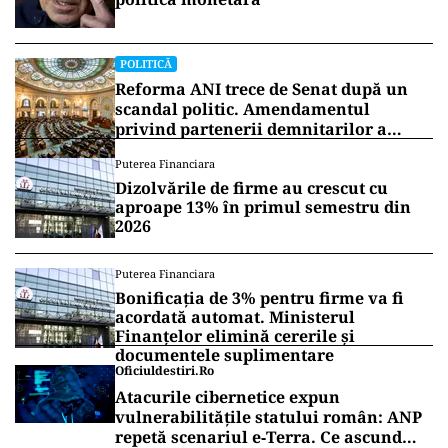
POLITICĂ
Reforma ANI trece de Senat după un
scandal politic. Amendamentul
privind partenerii demnitarilor a
inflamat dezbaterile
Puterea Financiara
Dizolvările de firme au crescut cu
aproape 13% în primul semestru din
2026
Puterea Financiara
Bonificația de 3% pentru firme va fi
acordată automat. Ministerul
Finanțelor elimină cererile și
documentele suplimentare
Oficiuldestiri.ro
Atacurile cibernetice expun
vulnerabilitățile statului român: ANP
repetă scenariul e‑Terra. Ce ascund