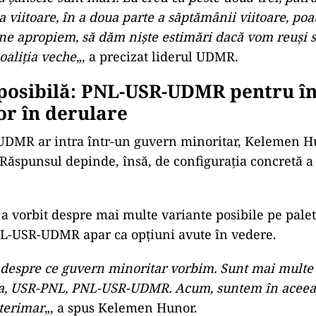
ad
tul meu de vedere, un guvern minoritar nu este de d
ccepta. (…) Deci mai trebuie lăsat timp, nu foarte mu
 nevoie de timp. Nu se poate de azi pe mâine. Astăz
şansele sunt mari. Eu cred că peste două-trei, patru 
viitoare, în a doua parte a săptămânii viitoare, poa
ne apropiem, să dăm nişte estimări dacă vom reuşi 
oaliţia veche
„, a precizat liderul UDMR.