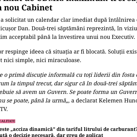
ad
 fixat de UDMR: maximum trei s
n nou Cabinet
 solicitat un calendar clar imediat după întâlnirea
icușor Dan. Două-trei săptămâni reprezintă, în viziu