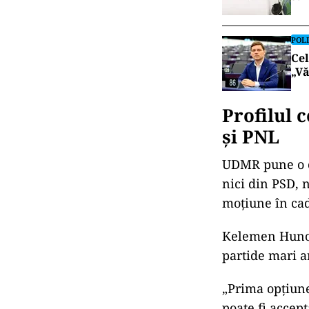
intervalul max
Kelemen Hunor r
doar că nu sun
„
Sigur, es
Vorbim ac
maxim, tr
există că 
Știrile Pr
ACT
EXCLUSIV
Ce 
sal
POLI
Cel
„Vă