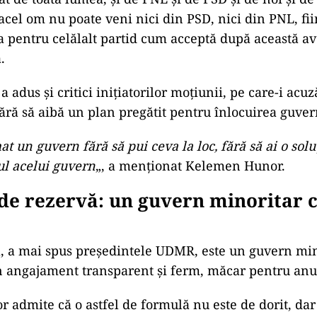
cerut pentru viitorul premier: din
ndiție pe masă: viitorul șef al Guvernului nu trebu
nici din PNL. Argumentul ține de tensiunile acumul
ul partidelor din fosta coaliție.
 argumentează că un nume venit dinspre unul dint
 bloca acceptarea de către celălalt.
 pentru noi este refacerea coaliţiei. Sigur, trebuie 
at de toată lumea, şi de PNL şi de PSD şi de noi şi de
 acel om nu poate veni nici din PSD, nici din PNL, fi
pentru celălalt partid cum acceptă după această av
.