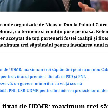
formale organizate de Nicușor Dan la Palatul Cotro
tehnică, cu termene și condiții puse pe masă. Ke
r acceptat de toți partenerii fostei coaliții și fix
maximum trei săptămâni pentru instalarea unui 
at de UDMR: maximum trei săptămâni pentru un nou Cab
t pentru viitorul premier: din afara PSD și PNL
ezervă: un guvern minoritar cu viață scurtă
bilă: PNL-USR-UDMR pentru închiderea proiectelor în de