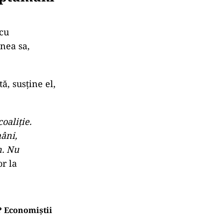
ăptămâni
 cu
nea sa,