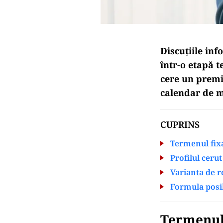
Discuțiile in
într-o etapă 
cere un premie
calendar de 
CUPRINS
Termenul fix
Profilul ceru
Varianta de r
Formula posi