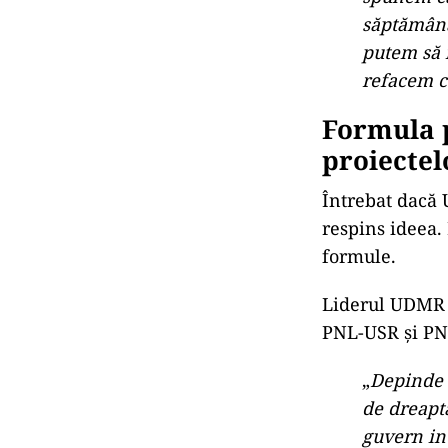
„
Din punc
se poate a
dar mai e
spunem că 
săptămâna 
putem să 
refacem c