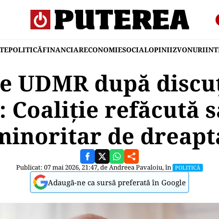
TE
POLITICĂ
FINANCIAR
ECONOMIE
SOCIAL
OPINII
ZVONURI
IN
le UDMR după discuți
: Coaliție refăcută 
minoritar de dreapt
Publicat: 07 mai 2026, 21:47, de
Andreea Pavaloiu
, în
POLITICĂ
Adaugă-ne ca sursă preferată în Google