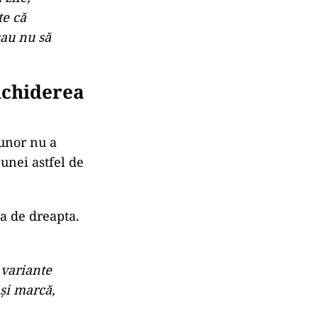
orit, dar
lt timp,
i degeaba
zile,
te că
sau nu să