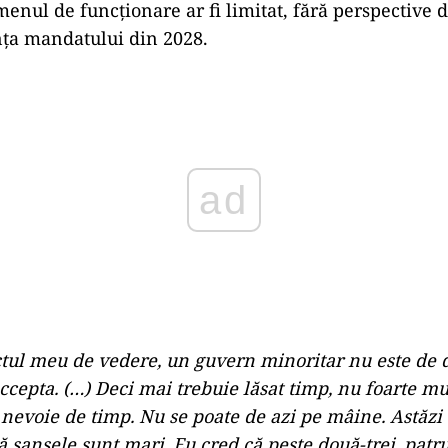
adus și critici inițiatorilor moțiunii, pe care-i acuz
ără să aibă un plan pregătit pentru înlocuirea guve
t un guvern fără să pui ceva la loc, fără să ai o soluţ
ul acelui guvern
„, a menţionat Kelemen Hunor.
de rezervă: un guvern minoritar c
ă, a mai spus președintele UDMR, este un guvern min
n angajament transparent și ferm, măcar pentru anul
admite că o astfel de formulă nu este de dorit, dar 
enul de funcționare ar fi limitat, fără perspective d
nța mandatului din 2028.