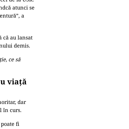
 afara PSD
ie să provină
ate după
re cele două
un om care
 cei de la USR.
indcă atunci se
entură”, a