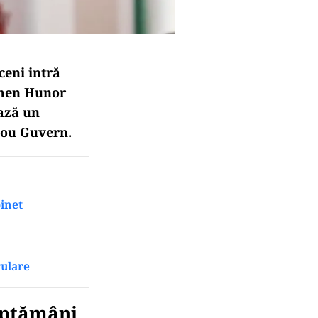
ceni intră
lemen Hunor
ează un
nou Guvern.
inet
rulare