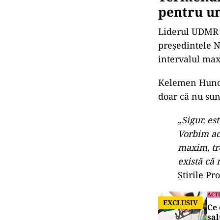
Termenul
pentru u
Liderul UDMR a
președintele N