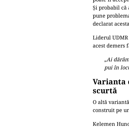
Profilul 
și PNL
UDMR pune o co
nici din PSD, 
moțiune în cadr
Kelemen Hunor
partide mari ar
„Prima opţiune
poate fi accept
Şi probabil că
pune problema 
declarat acesta