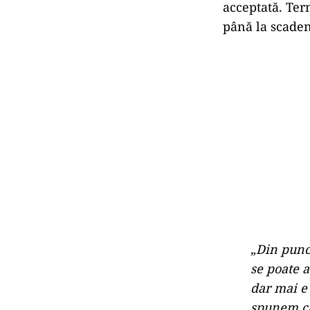
Liderul UDMR a 
acest demers f
„
Ai dărâma
pui în loc
Varianta 
scurtă
O altă variant
construit pe u
Kelemen Hunor 
acceptată. Term
până la scade