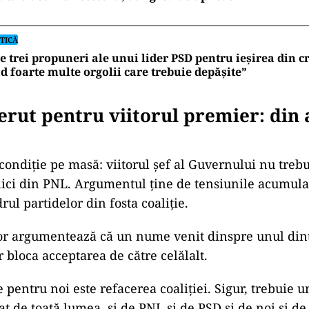
im acceptabil până la învestirea unui nou Executiv.
espinge ideea că situația ar fi blocată. Soluții exist
t nici simple, nici miraculoase.
te o primă discuţie informală cu toţi liderii din fosta c
um la timpul trecut, dar sigur că în două-trei săptăm
ebuie să avem un Guvern. Se poate forma un Guver
nu se poate, până la urmă
„, a declarat Kelemen Huno
oTV.
UALITATE
este „acciza dinamică” din tariful litrului de carburan
ută o decizie necesară, dar greu de aplicat
TICĂ
e trei propuneri ale unui lider PSD pentru ieșirea din cr
d foarte multe orgolii care trebuie depășite”