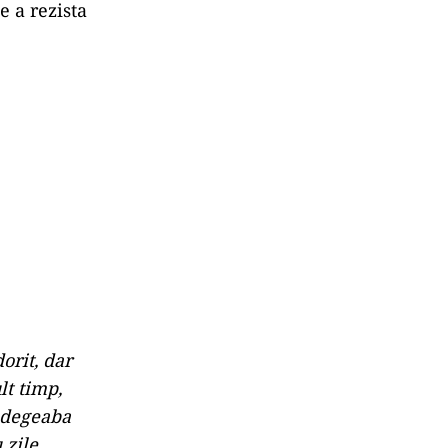
ă că au lansat
rnului demis.
ie, ce să
u viață
oritar, dar
 în curs.
poate fi
e a rezista