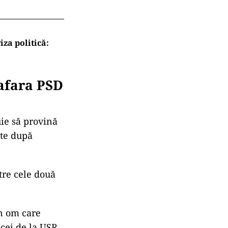
ă, susține el,
oaliţie.
âni,
n. Nu
r la
t? Economiștii
iza politică: