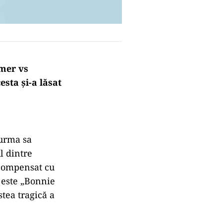
mer vs
esta și-a lăsat
urma
sa
l dintre
ecompensat cu
 este „Bonnie
estea
tragică
a