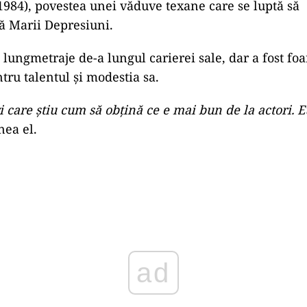
un scenariu. Sunt dislexic. Nu pot să scriu corect sau 
ia. Îl cunoșteam pe un tânăr editor de la Esquire, un
id Newman
”, povestea Benton într-un interviu, conf
st „refuzat timp de patru ani”, până când Warren Beat
mul a ajuns să încaseze 70 de milioane de dolari, deș
2,5 milioane.
marcat la Hollywood
s, Robert Benton s-a făcut remarcat la Hollywood pr
mului „Bonnie şi Clyde”. Ca regizor, el s-a remarcat 
(1984), povestea unei văduve texane care se luptă să
ă Marii Depresiuni.
 lungmetraje de-a lungul carierei sale, dar a fost foa