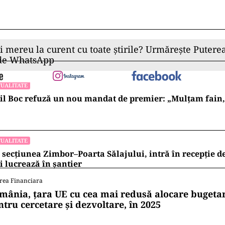
ru talentul şi modestia sa.
i care ştiu cum să obţină ce e mai bun de la actori. 
nea el.
ad
ii mereu la curent cu toate știrile? Urmărește Puterea