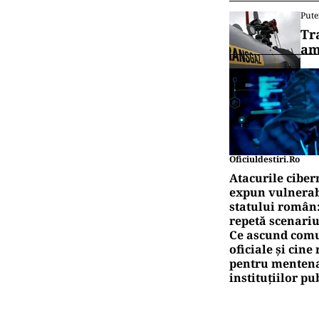
canalul
ACT
Emi
ACT
A3,
mai
Pute
Ro
pe
Pute
Tr
am