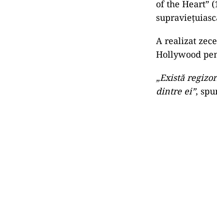
decis să scriu 
corect punctuaț
talentat, Dav
Guardian
.
Proiectul a fo
interesul. Fil
buget de doar 
Benton, re
Născut în Texa
scenariului fil
of the Heart” 
supravieţuiasc
A realizat zece