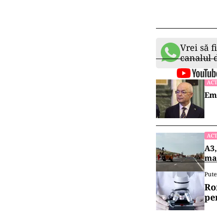
Hollywood pent
„Există regizor
dintre ei”
, spu
Vrei să f