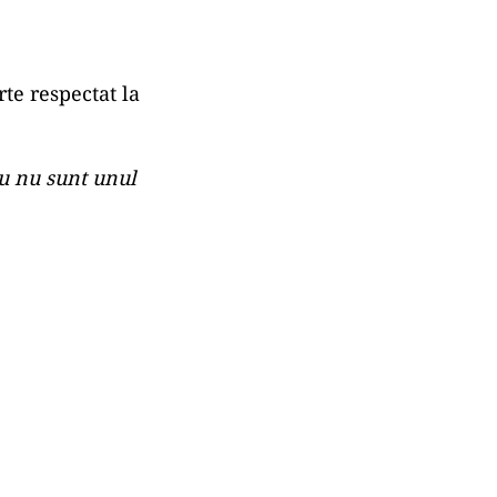
să folosesc
 scriitor
orm
The
ty și-a arătat
i avusese un
in redactarea
şi cu „Seasons
rte respectat la