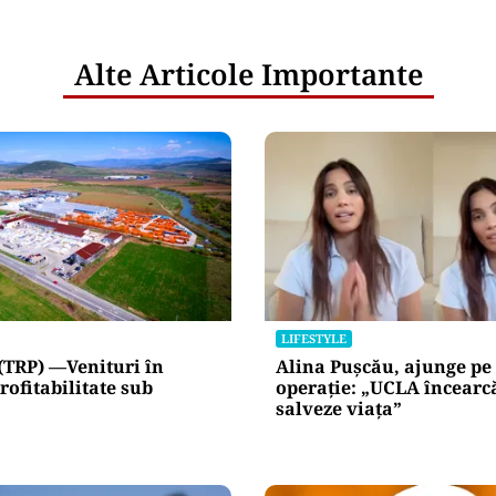
netice
litățile
: ANP
l e‑Terra.
nicările
e răspunde
nța IT a
blice
Alte Articole Importante