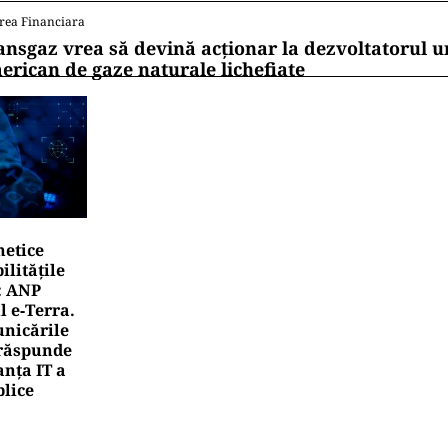
 de WhatsApp
UALITATE
l Boc refuză un nou mandat de premier: „Mulțam fain, a
UALITATE
 secțiunea Zimbor–Poarta Sălajului, intră în recepție de
 lucrează în șantier
rea Financiara
mânia, țara UE cu cea mai redusă alocare bugetar
ntru cercetare și dezvoltare, în 2025
rea Financiara
ansgaz vrea să devină acționar la dezvoltatorul u
erican de gaze naturale lichefiate