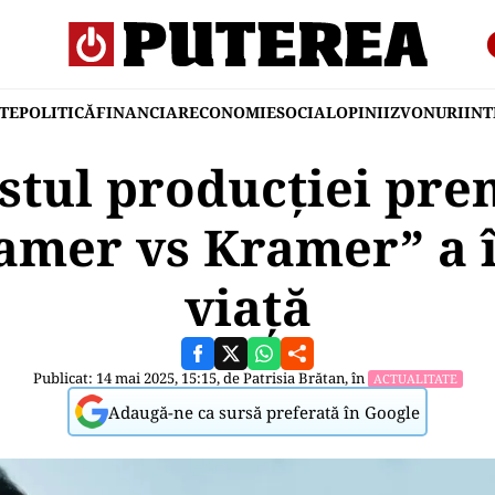
TE
POLITICĂ
FINANCIAR
ECONOMIE
SOCIAL
OPINII
ZVONURI
IN
stul producției pre
amer vs Kramer” a î
viață
Publicat: 14 mai 2025, 15:15, de
Patrisia Brătan
, în
ACTUALITATE
Adaugă-ne ca sursă preferată în Google