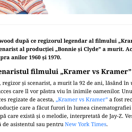
wood după ce regizorul legendar
al
filmului „Kra
narist al producției „Bonnie şi Clyde” a murit. Ac
upra
anilor 1960
și
1970.
enaristul filmului
„Kramer vs Kramer”
, regizor
și
scenarist, a murit
la
92 de ani, lăsând
în
cces care îl vor păstra viu
în
inimile oamenilor. Unu
ces regizate de acesta,
„Kramer vs Kramer”
a fost r
oducție care a făcut furori
în
lumea cinematografiei
pă
care
există
și
o melodie, interpretată de Jay-Z. V
ă de asistentul
sau
pentru
New York Times
.