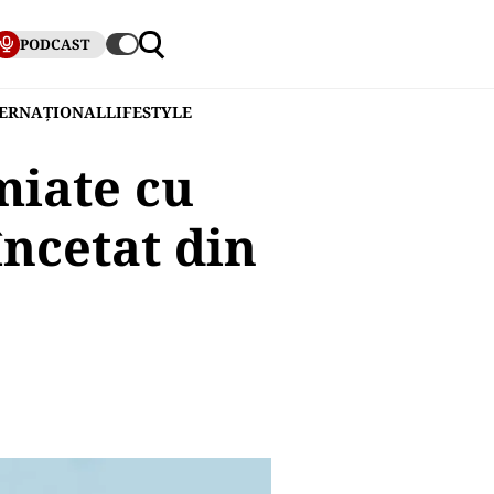
PODCAST
TERNAȚIONAL
LIFESTYLE
miate cu
ncetat din