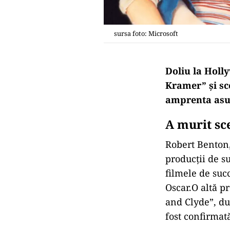
sursa foto: Microsoft
Doliu
la
Holly
Kramer” şi sce
amprenta
as
A murit sc
Robert Benton
producții de su
filmele de suc
Oscar.O
altă
pr
and Clyde”,
du
fost confirmat