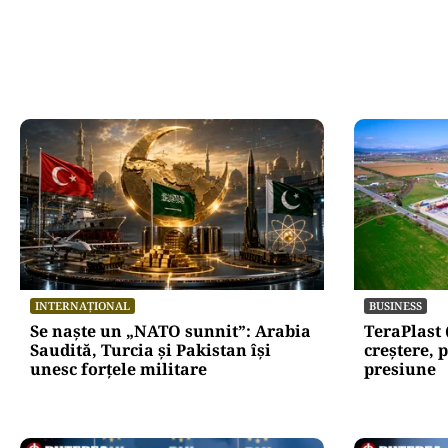
Oficiuldestiri.ro
Atacurile ciber
expun vulnerabi
statului român
repetă scenariu
Ce ascund comu
oficiale și cin
pentru mentena
instituțiilor pu