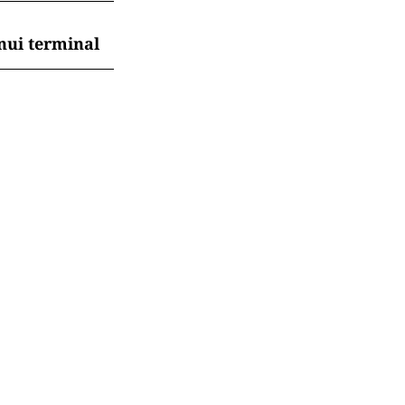
lții la rând!”
 luni. Ce se
ă pe locuitor
nui terminal