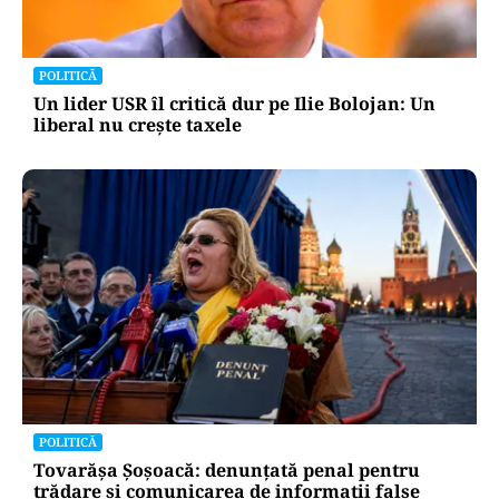
POLITICĂ
Un lider USR îl critică dur pe Ilie Bolojan: Un
liberal nu crește taxele
POLITICĂ
Tovarășa Șoșoacă: denunțată penal pentru
trădare și comunicarea de informații false