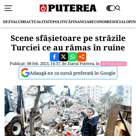
DEZVALUIRI
ACTUALITATE
POLITICĂ
FINANCIAR
ECONOMIE
SOCIAL
OPIN
Scene sfâșietoare pe străzile
Turciei ce au rămas în ruine
Publicat: 08 feb. 2023, 14:37, de
Ziarul Puterea
, în
ACTUALITATE
Adaugă-ne ca sursă preferată în Google