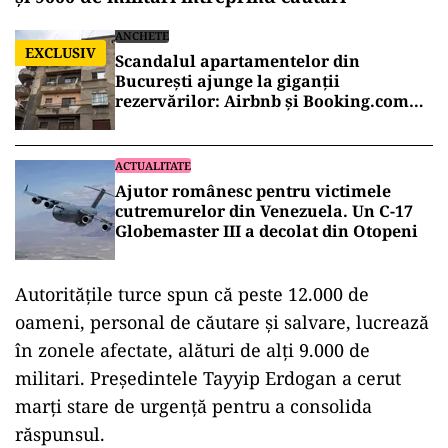
ANCHETE
EXCLUSIV
Scandalul apartamentelor din
București ajunge la giganții
rezervărilor: Airbnb și Booking.com
anunță măsuri și cer respectarea legii
ACTUALITATE
Ajutor românesc pentru victimele
cutremurelor din Venezuela. Un C-17
Globemaster III a decolat din Otopeni
Autoritățile turce spun că peste 12.000 de
oameni, personal de căutare și salvare, lucrează
în zonele afectate, alături de alți 9.000 de
militari. Președintele Tayyip Erdogan a cerut
marți stare de urgență pentru a consolida
răspunsul.