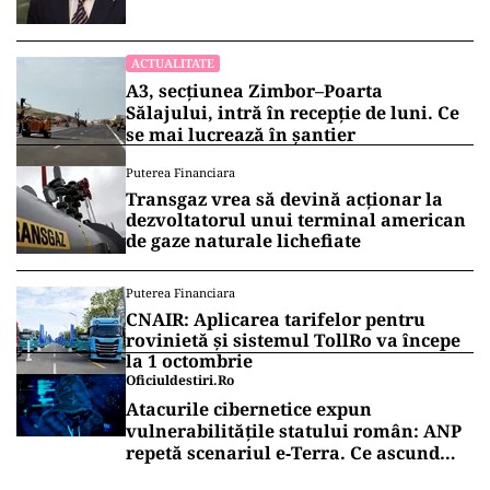
ACTUALITATE
A3, secțiunea Zimbor–Poarta
Sălajului, intră în recepție de luni. Ce
se mai lucrează în șantier
Puterea Financiara
Transgaz vrea să devină acționar la
dezvoltatorul unui terminal american
de gaze naturale lichefiate
Puterea Financiara
CNAIR: Aplicarea tarifelor pentru
rovinietă și sistemul TollRo va începe
la 1 octombrie
Oficiuldestiri.ro
Atacurile cibernetice expun
vulnerabilitățile statului român: ANP
repetă scenariul e‑Terra. Ce ascund
comunicările oficiale și cine răspunde