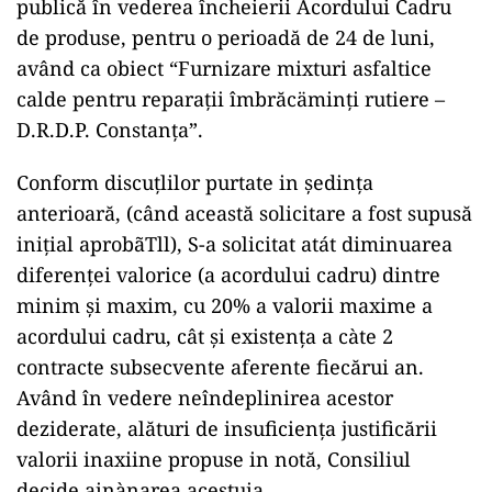
publică în vederea încheierii Acordului Cadru
de produse, pentru o perioadă de 24 de luni,
având ca obiect “Furnizare mixturi asfaltice
calde pentru reparații îmbrăcäminți rutiere –
D.R.D.P. Constanța”.
Conform discuțlilor purtate in ședința
anterioară, (când această solicitare a fost supusă
inițial aprobãTll), S-a solicitat atát diminuarea
diferenței valorice (a acordului cadru) dintre
minim și maxim, cu 20% a valorii maxime a
acordului cadru, cât și existența a càte 2
contracte subsecvente aferente fiecărui an.
Având în vedere neîndeplinirea acestor
deziderate, alături de insuficiența justificării
valorii inaxiine propuse in notă, Consiliul
decide ainànarea acestuia.