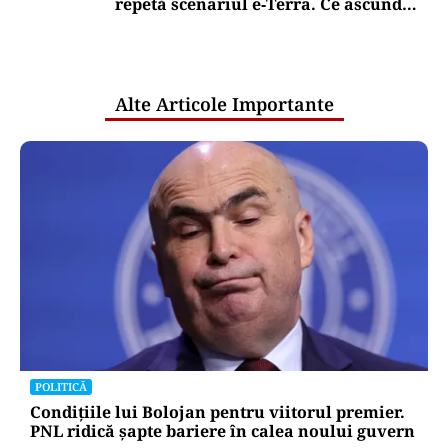
repetă scenariul e‑Terra. Ce ascund
comunicările oficiale și cine răspunde
pentru mentenanța IT a instituțiilor
publice
Alte Articole Importante
POLITICĂ
Condițiile lui Bolojan pentru viitorul premier.
PNL ridică șapte bariere în calea noului guvern