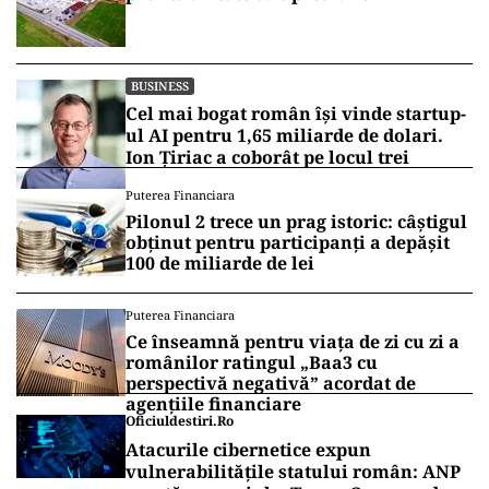
BUSINESS
Cel mai bogat român își vinde startup-
ul AI pentru 1,65 miliarde de dolari.
Ion Țiriac a coborât pe locul trei
Puterea Financiara
Pilonul 2 trece un prag istoric: câștigul
obținut pentru participanți a depășit
100 de miliarde de lei
Puterea Financiara
Ce înseamnă pentru viața de zi cu zi a
românilor ratingul „Baa3 cu
perspectivă negativă” acordat de
agențiile financiare
Oficiuldestiri.ro
Atacurile cibernetice expun
vulnerabilitățile statului român: ANP