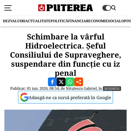
DEZVALUIRI
ACTUALITATE
POLITICĂ
FINANCIAR
ECONOMIE
SOCIAL
OPIN
Schimbare la vârful
Hidroelectrica. Șeful
Consiliului de Supraveghere,
suspendare din funcție cu iz
penal
Publicat: 01 iun. 2026, 08:54, de
Nitulescu Gabriel
, în
BUSINESS
Adaugă-ne ca sursă preferată în Google