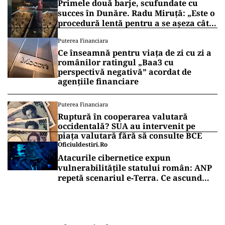
Primele două barje, scufundate cu
succes în Dunăre. Radu Miruță: „Este o
procedură lentă pentru a se așeza cât
mai bine”
Puterea Financiara
Ce înseamnă pentru viața de zi cu zi a
românilor ratingul „Baa3 cu
perspectivă negativă” acordat de
agențiile financiare
Puterea Financiara
Ruptură în cooperarea valutară
occidentală? SUA au intervenit pe
piața valutară fără să consulte BCE
Oficiuldestiri.ro
Atacurile cibernetice expun
vulnerabilitățile statului român: ANP
repetă scenariul e‑Terra. Ce ascund
comunicările oficiale și cine răspunde
pentru mentenanța IT a instituțiilor
publice