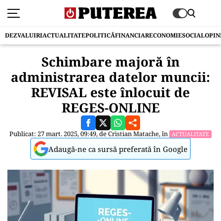
DEZVALUIRI
ACTUALITATE
POLITICĂ
FINANCIAR
ECONOMIE
SOCIAL
OPIN
Schimbare majoră în
administrarea datelor muncii:
REVISAL este înlocuit de
REGES-ONLINE
Publicat: 27 mart. 2025, 09:49, de
Cristian Matache
, în
ACTUALITATE
Adaugă-ne ca sursă preferată în Google