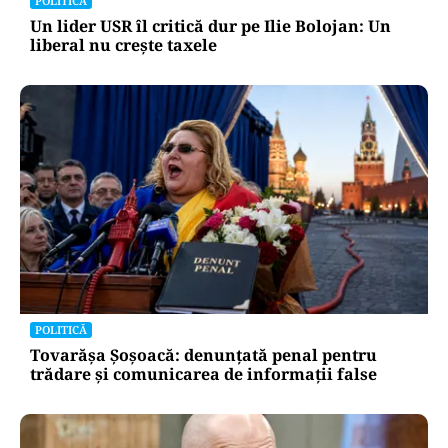
POLITICĂ
Un lider USR îl critică dur pe Ilie Bolojan: Un
liberal nu crește taxele
POLITICĂ
Tovarășa Șoșoacă: denunțată penal pentru
trădare și comunicarea de informații false