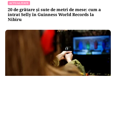
ACTUALITATE
20 de grătare și sute de metri de mese: cum a
intrat Selly în Guinness World Records la
Nibiru
ACTUALITATE
Spionaj pentru Rusia: o româncă de 45 de ani,
arestată în Germania. Misiunea ar fi vizat un
asasinat