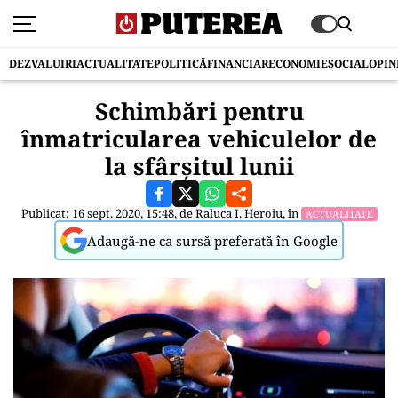
DEZVALUIRI
ACTUALITATE
POLITICĂ
FINANCIAR
ECONOMIE
SOCIAL
OPIN
Schimbări pentru
înmatricularea vehiculelor de
la sfârșitul lunii
Publicat: 16 sept. 2020, 15:48, de
Raluca I. Heroiu
, în
ACTUALITATE
Adaugă-ne ca sursă preferată în Google