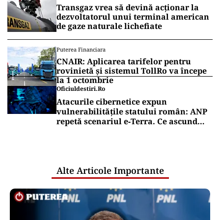
Transgaz vrea să devină acționar la
dezvoltatorul unui terminal american
de gaze naturale lichefiate
Puterea Financiara
CNAIR: Aplicarea tarifelor pentru
rovinietă și sistemul TollRo va începe
la 1 octombrie
Oficiuldestiri.ro
Atacurile cibernetice expun
vulnerabilitățile statului român: ANP
repetă scenariul e‑Terra. Ce ascund
comunicările oficiale și cine răspunde
pentru mentenanța IT a instituțiilor
publice
Alte Articole Importante