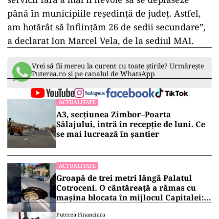
până în municipiile reședință de județ. Astfel,
am hotărât să înființăm 26 de sedii secundare”,
a declarat Ion Marcel Vela, de la sediul MAI.
Vrei să fii mereu la curent cu toate știrile? Urmărește
Puterea.ro și pe canalul de WhatsApp
ACTUALITATE
A3, secțiunea Zimbor–Poarta
Sălajului, intră în recepție de luni. Ce
se mai lucrează în șantier
ACTUALITATE
Groapă de trei metri lângă Palatul
Cotroceni. O cântăreață a rămas cu
mașina blocata în mijlocul Capitalei:
„Am căzut în groapa asta”
Puterea Financiara