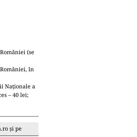
a României (se
a României, în
ii Naţionale a
s – 40 lei;
.ro și pe