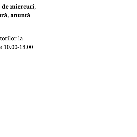
 de miercuri,
tură, anunţă
orilor la
e 10.00-18.00