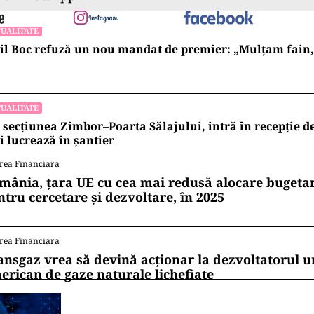
UALITATE
l Boc refuză un nou mandat de premier: „Mulțam fain, a
UALITATE
 secțiunea Zimbor–Poarta Sălajului, intră în recepție de
 lucrează în șantier
rea Financiara
mânia, țara UE cu cea mai redusă alocare bugetar
ntru cercetare și dezvoltare, în 2025
rea Financiara
ansgaz vrea să devină acționar la dezvoltatorul u
erican de gaze naturale lichefiate