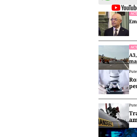
ACT
Emi
ACT
A3,
mai
Pute
Ro
pe
Pute
Tr
am