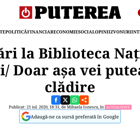
TE
POLITICĂ
FINANCIAR
ECONOMIE
SOCIAL
OPINII
ZVONURI
IN
ri la Biblioteca Naț
/ Doar așa vei putea
clădire
Publicat: 21 iul. 2020, 18:31, de
Mihaela Ionescu
, în
ACTUALITATE
Adaugă-ne ca sursă preferată în Google