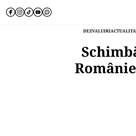
DEZVALUIRI
ACTUALITA
Schimbă
României