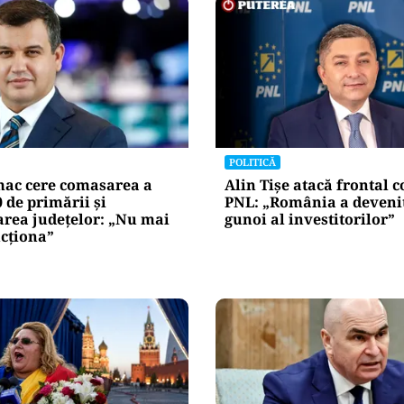
POLITICĂ
ac cere comasarea a
Alin Tișe atacă frontal 
0 de primării și
PNL: „România a devenit
area județelor: „Nu mai
gunoi al investitorilor”
cționa”