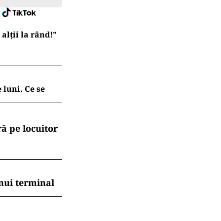
lții la rând!”
 luni. Ce se
ă pe locuitor
nui terminal