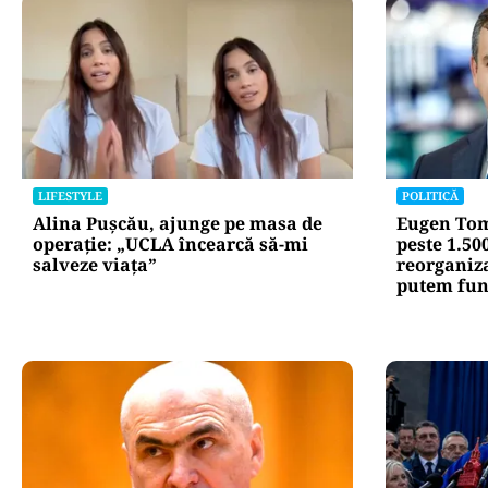
LIFESTYLE
POLITICĂ
Alina Pușcău, ajunge pe masa de
Eugen Tom
operație: „UCLA încearcă să-mi
peste 1.50
salveze viața”
reorganiz
putem fun