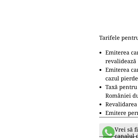
Tarifele pentr
Emiterea car
revalidează 
Emiterea car
cazul pierder
Taxă pentru 
României dup
Revalidarea 
Emitere perm
Vrei să f
canalul