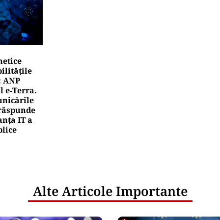
netice
litățile
: ANP
l e‑Terra.
nicările
e răspunde
nța IT a
blice
Alte Articole Importante