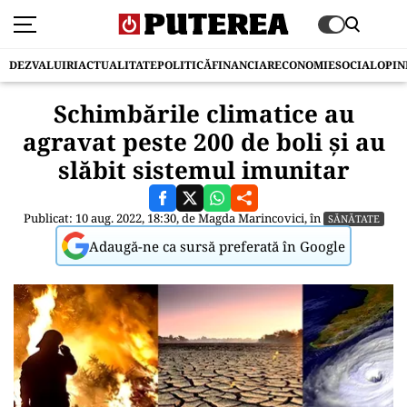
DEZVALUIRI
ACTUALITATE
POLITICĂ
FINANCIAR
ECONOMIE
SOCIAL
OPIN
Schimbările climatice au
agravat peste 200 de boli și au
slăbit sistemul imunitar
Publicat: 10 aug. 2022, 18:30, de
Magda Marincovici
, în
SĂNĂTATE
Adaugă-ne ca sursă preferată în Google