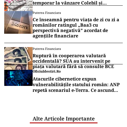
temporar la vânzare Colebil și
Panzcebil
Puterea Financiara
Ce înseamnă pentru viața de zi cu zi a
românilor ratingul „Baa3 cu
perspectivă negativă” acordat de
agențiile financiare
Puterea Financiara
Ruptură în cooperarea valutară
occidentală? SUA au intervenit pe
piața valutară fără să consulte BCE
Oficiuldestiri.ro
Atacurile cibernetice expun
vulnerabilitățile statului român: ANP
repetă scenariul e‑Terra. Ce ascund
comunicările oficiale și cine răspunde
pentru mentenanța IT a instituțiilor
publice
Alte Articole Importante