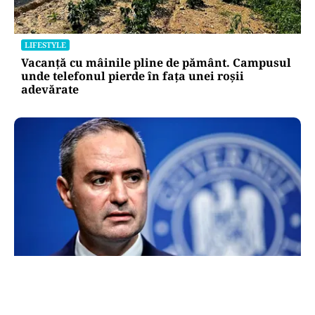
LIFESTYLE
Vacanță cu mâinile pline de pământ. Campusul
unde telefonul pierde în fața unei roșii
adevărate
FINANȚE
Alexandru Nazare, optimist după ce România a