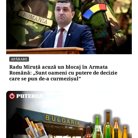
APĂRARE
Radu Miruță acuză un blocaj în Armata
Română: „Sunt oameni cu putere de decizie
care se pun de-a curmezișul”