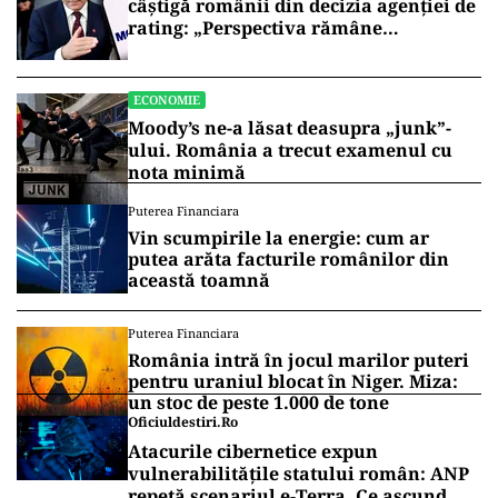
câștigă românii din decizia agenției de
rating: „Perspectiva rămâne
rezervată”
ECONOMIE
Moody’s ne-a lăsat deasupra „junk”-
ului. România a trecut examenul cu
nota minimă
Puterea Financiara
Vin scumpirile la energie: cum ar
putea arăta facturile românilor din
această toamnă
Puterea Financiara
România intră în jocul marilor puteri
pentru uraniul blocat în Niger. Miza:
un stoc de peste 1.000 de tone
Oficiuldestiri.ro
Atacurile cibernetice expun
vulnerabilitățile statului român: ANP
repetă scenariul e‑Terra. Ce ascund