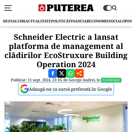
DEZVALUIRI
ACTUALITATE
POLITICĂ
FINANCIAR
ECONOMIE
SOCIAL
OPIN
Schneider Electric a lansat
platforma de management al
clădirilor EcoStruxure Building
Operation 2024
Publicat: 11 sept. 2024, 23:16, de
George Andrei
, în
ECONOMIE
Adaugă-ne ca sursă preferată în Google