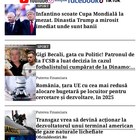
SPORT
Infantino scoate Cupa Mondială la
mezat. Dinastia Trump a mirosit
imediat unde sunt banii
SPORT
Gigi Becali, gata cu Politic! Patronul de
la FCSB a luat decizia în cazul
fotbalistului cumpărat de la Dinamo:
„Fac curățenie! Nu e de echipa asta”
Puterea Financiara
România, țara UE cu cea mai redusă
alocare bugetară pe locuitor pentru
cercetare și dezvoltare, în 2025
Puterea Financiara
Transgaz vrea să devină acționar la
dezvoltatorul unui terminal american
de gaze naturale lichefiate
Oficiuldestiri.ro