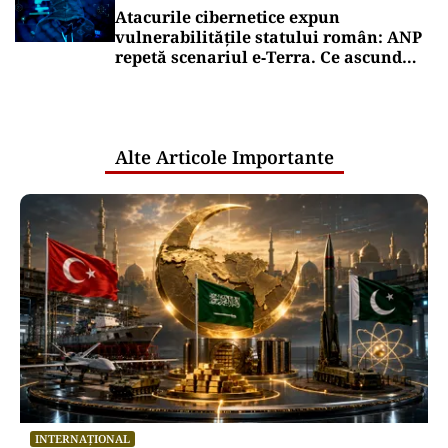
Atacurile cibernetice expun
vulnerabilitățile statului român: ANP
repetă scenariul e‑Terra. Ce ascund
comunicările oficiale și cine răspunde
pentru mentenanța IT a instituțiilor
publice
Alte Articole Importante
INTERNAȚIONAL