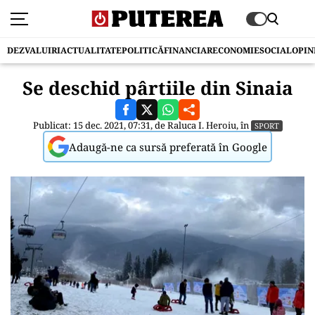
DEZVALUIRI
ACTUALITATE
POLITICĂ
FINANCIAR
ECONOMIE
SOCIAL
OPIN
Se deschid pârtiile din Sinaia
Publicat: 15 dec. 2021, 07:31, de
Raluca I. Heroiu
, în
SPORT
Adaugă-ne ca sursă preferată în Google