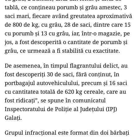
Județean Poliție Transporturi Galați, au fost
efectuate verificări, în zona triajului Larga, fiind
descoperiți nouă saci încărcați cu același tip de
cereale. A fost pus în executare un mandat de
percheziție domiciliară, în municipiul Galați, la
locuința unui bărbat care ar avea funcția de șef
de echipă în cadrul unuia dintre cele două
districte.
În urma percheziției, au fost descoperiți 5 saci
cu grâu, 2 butoaie, unul din lemn și unul de
tablă, ce conțineau porumb și grâu amestec, 3
saci mari, fiecare având greutatea aproximativă
de 800 de kg, cu grâu, 28 de saci, dintre care 15
cu porumb și 13 cu grâu, iar, într-o magazie, pe
jos, a fost descoperită o cantitate de porumb și