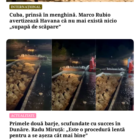
premier: „Trebuie să iasă fum alb de la
Cotroceni!”
INTERNAȚIONAL
Cuba, prinsă în menghină. Marco Rubio
avertizează Havana că nu mai există nicio
„supapă de scăpare”