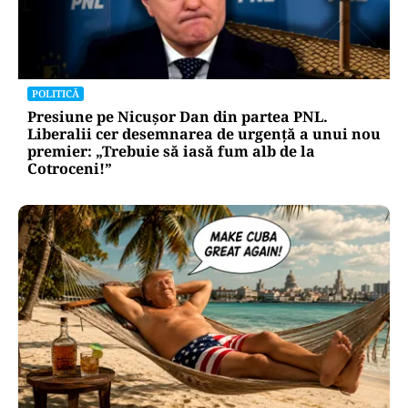
repetă scenariul e‑Terra. Ce ascund
comunicările oficiale și cine răspunde
pentru mentenanța IT a instituțiilor
publice
Alte Articole Importante
POLITICĂ
Presiune pe Nicușor Dan din partea PNL.
Liberalii cer desemnarea de urgență a unui nou