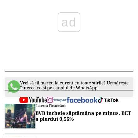
Potrivit reprezentanților IPJ Galați, „în cauză a
fost întocmit un dosar penal sub aspectul
săvârșirii infracțiunii de furt, iar cercetările
sunt continuate de polițiști, sub coordonarea
unui procuror din cadrul Parchetului de pe
lângă Judecătoria Galați”.
ad