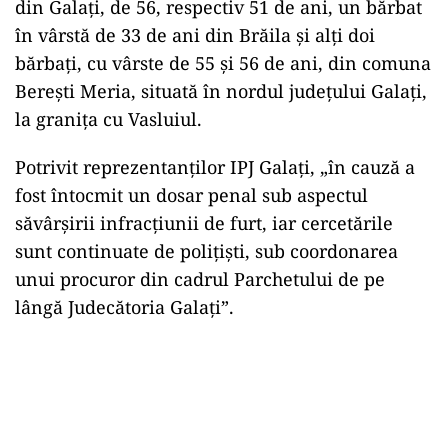
grâu, ce urmează a fi stabilită cu exactitate.
De asemenea, în timpul flagrantului delict, au
fost descoperiți 30 de saci, fără conținut, în
portbagajul autovehiculului, precum și 16 saci
cu cantitatea totală de 620 kg cereale, care au
fost ridicați”, se spune în comunicatul
Inspectoratului de Poliție al Județului (IPJ)
Galați.
Grupul infracțional este format din doi bărbați
din Galați, de 56, respectiv 51 de ani, un bărbat
în vârstă de 33 de ani din Brăila și alți doi
bărbați, cu vârste de 55 și 56 de ani, din comuna
Berești Meria, situată în nordul județului Galați,
la granița cu Vasluiul.