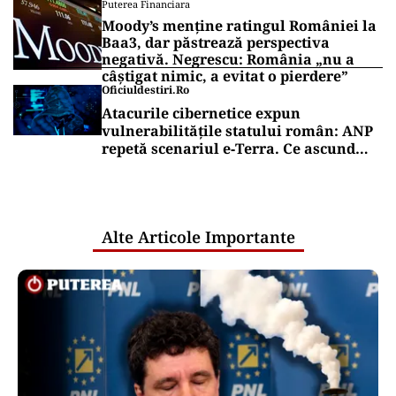
Vrei să fii mereu la curent cu toate știrile? Urmărește
Puterea.ro și pe canalul de WhatsApp
Puterea Financiara
BVB încheie săptămâna pe minus. BET
a pierdut 0,56%
Puterea Financiara
Moody’s menține ratingul României la
Baa3, dar păstrează perspectiva
negativă. Negrescu: România „nu a
câștigat nimic, a evitat o pierdere”
Oficiuldestiri.ro
Atacurile cibernetice expun
vulnerabilitățile statului român: ANP