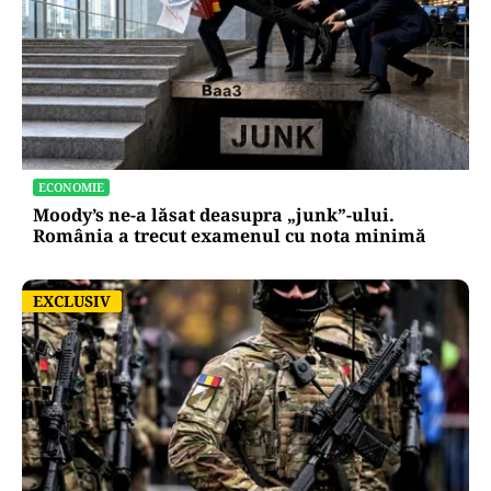
POLITICĂ
Nicușor Dan, după decizia Moody’s. Ce câștigă
românii din decizia agenției de rating:
„Perspectiva rămâne rezervată”