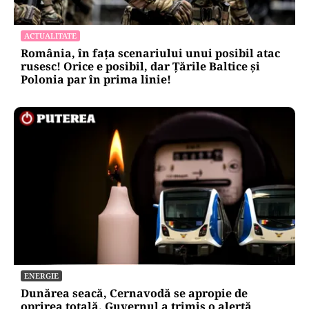
ECONOMIE
Moody’s ne-a lăsat deasupra „junk”-ului.
România a trecut examenul cu nota minimă
EXCLUSIV
EXCLUSIV
ACTUALITATE
România, în fața scenariului unui posibil atac
rusesc! Orice e posibil, dar Țările Baltice și
Polonia par în prima linie!