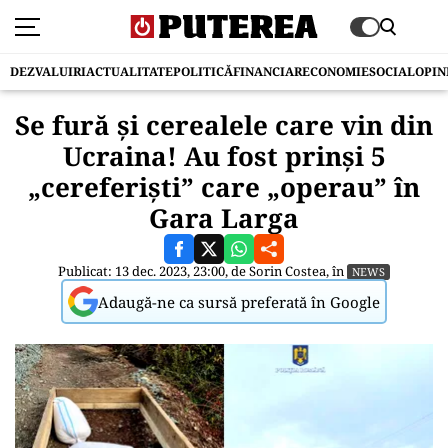
DEZVALUIRI
ACTUALITATE
POLITICĂ
FINANCIAR
ECONOMIE
SOCIAL
OPIN
Se fură și cerealele care vin din
Ucraina! Au fost prinși 5
„cereferiști” care „operau” în
Gara Larga
Publicat: 13 dec. 2023, 23:00, de
Sorin Costea
, în
NEWS
Adaugă-ne ca sursă preferată în Google