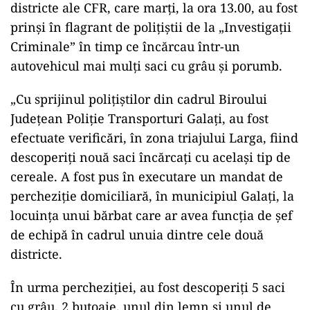
ad
De fapt, Gara „Larga” este un triaj în care sunt
oprite trenurile de marfă care vin de la granița
cu Ucraina înainte de ajunge în port.
Aici acționau cei cinci ceferiști, angajați ai două
districte ale CFR, care marți, la ora 13.00, au fost
prinși în flagrant de polițiștii de la „Investigații
Criminale” în timp ce încărcau într-un
autovehicul mai mulți saci cu grâu și porumb.
„Cu sprijinul polițiștilor din cadrul Biroului