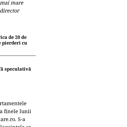
e mai mare
 director
rica de 20 de
 pierderi cu
fă speculativă
artamentele
a finele lunii
are.ro. S-a