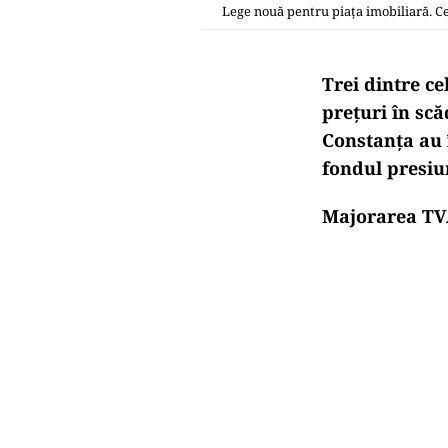
Lege nouă pentru piața imobiliară. C
Trei dintre c
prețuri în sc
Constanța au î
fondul presiu
Majorarea TVA