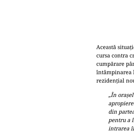
Această situaţ
cursa contra 
cumpărare până
întâmpinarea l
rezidențial nou
„În orașel
apropierea
din partea
pentru a î
intrarea î