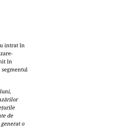
 intrat în
zare-
it în
t, segmentul
luni,
nzărilor
ețurile
nte de
 generat o