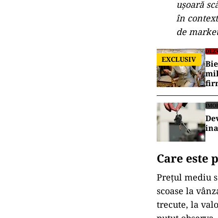
ușoară scă
în context
de market
DEZ
EXCLUSIV
Bie
mil
fir
IMO
Dev
ina
Care este 
Prețul mediu s
scoase la vânz
trecute, la val