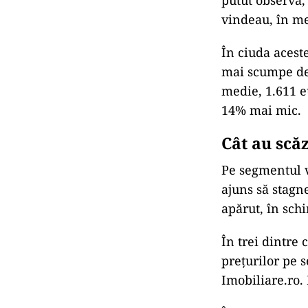
putut observa, 
vindeau, în me
În ciuda acest
mai scumpe decâ
medie, 1.611 e
14% mai mic.
Cât au scă
Pe segmentul ve
ajuns să stagn
apărut, în schi
În trei dintre 
prețurilor pe 
Imobiliare.ro.