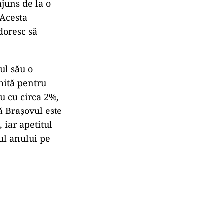
ajuns de la o
 Acesta
doresc să
ul său o
imită pentru
u cu circa 2%,
ă Brașovul este
 iar apetitul
tul anului pe