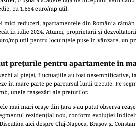
astfel, o ușoară scădere față de începutul verii când
die, cu 1.854 euro/mp util.
ei mici reduceri, apartamentele din România rămân 
t în iulie 2024. Atunci, proprietarii și dezvoltatorii
uro/mp util pentru locuințele puse în vânzare, un p
zut preţurile pentru apartamente în ma
chi al pieței, fluctuațiile au fost nesemnificative, i
eze în mare parte pe parcursul lunii trecute. Pe seg
mb, unele reașezări ale prețurilor.
cele mai mari orașe din țară s-au putut observa reașe
segmentul rezidențial nou, conform evoluției Indicel
 Discutăm aici despre Cluj-Napoca, Brașov și Constan