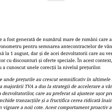
ie a fost generată de numărul mare de români care au
cronometru pentru semnarea antecontractelor de vân
 la 1 august, dar și de acei dezvoltatorii care au ven
or cu discounturi și oferte speciale. În acest contex
 a cunoscut unele corecții la nivelul prețurilor.
e unde prețurile au crescut semnificativ în ultimele 
 majorării TVA a dus la strategii de accelerare a vâ
 dezvoltatorilor, care au preferat să ajusteze ușor pr
nchide tranzacțiile și a fructifica cerea ridicată înai
n vigoare a noii cote. Acest comportament proactiv a