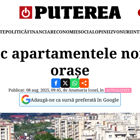
TE
POLITICĂ
FINANCIAR
ECONOMIE
SOCIAL
OPINII
ZVONURI
IN
sc apartamentele no
orașe
Publicat: 08 aug. 2025, 09:45, de
Anamaria Ionel
, în
ACTUALITATE
Adaugă-ne ca sursă preferată în Google