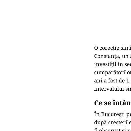
O corecție simi
Constanța, un a
investiții în s
cumpărătorilor
ani a fost de 
intervalului si
Ce se întâ
În București p
după creșterile
fi observat și 