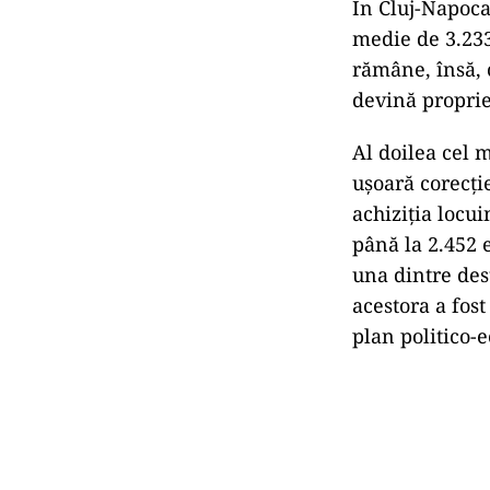
În Cluj-Napoca
medie de 3.233 
rămâne, însă, 
devină proprie
Al doilea cel m
ușoară corecți
achiziția locu
până la 2.452 
una dintre dest
acestora a fost
plan politico-