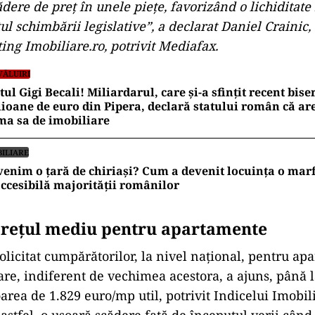
dere de preț în unele piețe, favorizând o lichiditat
ul schimbării legislative”, a declarat Daniel Crainic,
ing Imobiliare.ro, potrivit Mediafax.
VĂLUIRI
tul Gigi Becali! Miliardarul, care și-a sfințit recent bise
ioane de euro din Pipera, declară statului român că are
ma sa de imobiliare
BILIARE
enim o țară de chiriași? Cum a devenit locuința o mar
ccesibilă majorității românilor
preţul mediu pentru apartamente
olicitat cumpărătorilor, la nivel național, pentru ap
are, indiferent de vechimea acestora, a ajuns, până l
oarea de 1.829 euro/mp util, potrivit Indicelui Imobili