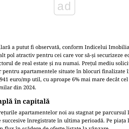
ad
lară a putut fi observată, conform Indicelui Imobiliar
lt pol atractiv pentru cei care vor să-și securizeze 
ectorul de real estate și nu numai. Prețul mediu solici
 pentru apartamentele situate în blocuri finalizate î
1.941 euro/mp util, cu aproape 6% mai mare decât cel
milar din 2024.
mplă în capitală
rețurile apartamentelor noi au stagnat pe parcursul l
 succesive înregistrate în ultima perioadă. Pe piața 
un flux în scădere de oferte listate la vânzare.