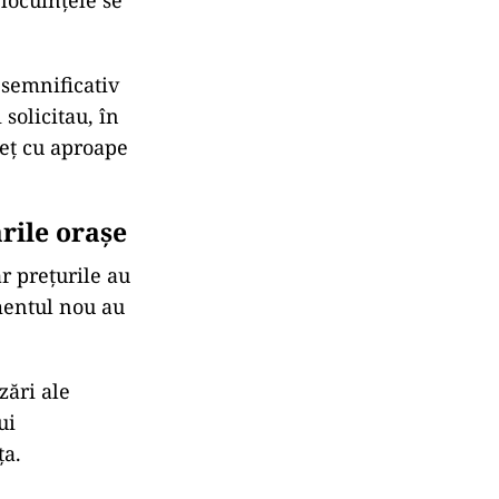
 locuințele se
semnificativ
 solicitau, în
reț cu aproape
rile oraşe
ar prețurile au
mentul nou au
zări ale
ui
ța.