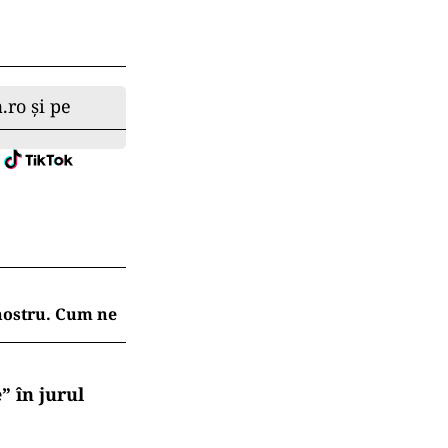
.ro și pe
 nostru. Cum ne
” în jurul