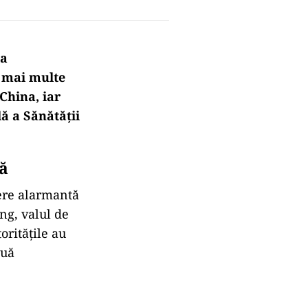
ia
n mai multe
China, iar
ă a Sănătății
nă
tere alarmantă
ong, valul de
oritățile au
ouă