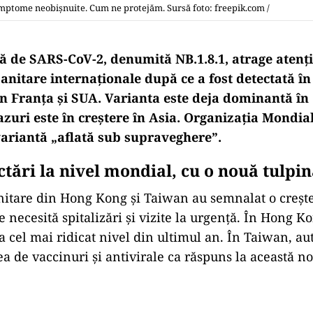
imptome neobişnuite. Cum ne protejăm. Sursă foto: freepik.com /
ă de SARS-CoV-2, denumită NB.1.8.1, atrage atenț
sanitare internaționale după ce a fost detectată î
 în Franța și SUA. Varianta este deja dominantă în 
zuri este în creștere în Asia. Organizația Mondial
 variantă „aflată sub supraveghere”.
ctări la nivel mondial, cu o nouă tulpi
anitare din Hong Kong și Taiwan au semnalat o creș
e necesită spitalizări și vizite la urgență. În Hong K
la cel mai ridicat nivel din ultimul an. În Taiwan, aut
ea de vaccinuri și antivirale ca răspuns la această n