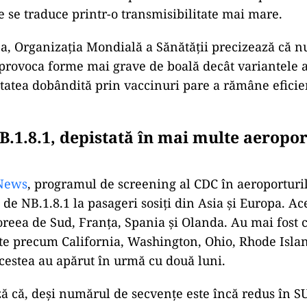
 se traduce printr-o transmisibilitate mai mare.
ea, Organizația Mondială a Sănătății precizează că nu
 provoca forme mai grave de boală decât variantele 
itatea dobândită prin vaccinuri pare a rămâne eficien
.
B.1.8.1, depistată în mai multe aeropor
News
, programul de screening al CDC în aeroporturi
 de NB.1.8.1 la pasageri sosiți din Asia și Europa. A
oreea de Sud, Franța, Spania și Olanda. Au mai fost 
tate precum California, Washington, Ohio, Rhode Isla
cestea au apărut în urmă cu două luni.
ă că, deși numărul de secvențe este încă redus în S