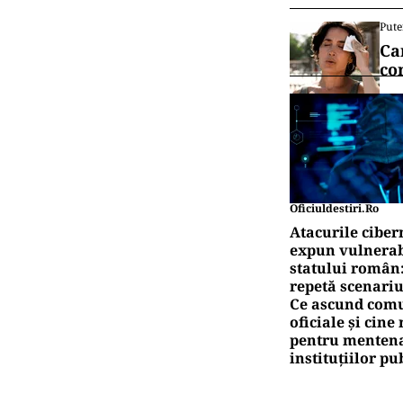
Pute
Ca
co
Oficiuldestiri.ro
Atacurile ciber
expun vulnerabi
statului român
repetă scenariu
Ce ascund comu
oficiale și cin
pentru mentena
instituțiilor pu