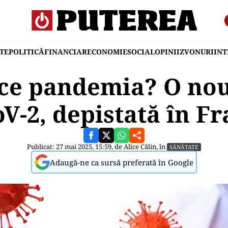
TE
POLITICĂ
FINANCIAR
ECONOMIE
SOCIAL
OPINII
ZVONURI
IN
rce pandemia? O nou
V-2, depistată în Fr
Publicat: 27 mai 2025, 15:59, de
Alice Călin
, în
SĂNĂTATE
Adaugă-ne ca sursă preferată în Google