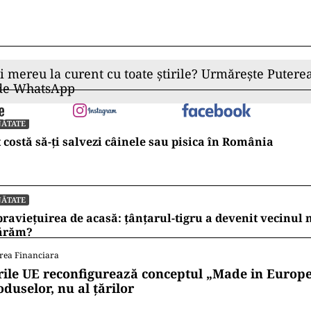
ii mereu la curent cu toate știrile? Urmărește Puterea
 de WhatsApp
NĂTATE
 costă să-ți salvezi câinele sau pisica în România
NĂTATE
raviețuirea de acasă: țânțarul-tigru a devenit vecinul
ărăm?
rea Financiara
rile UE reconfigurează conceptul „Made in Europe
oduselor, nu al țărilor