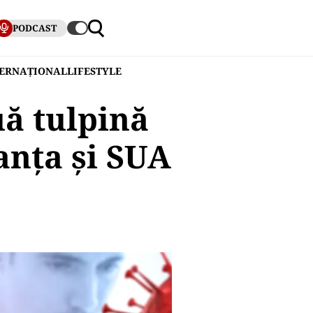
PODCAST
TERNAȚIONAL
LIFESTYLE
ă tulpină
anța și SUA