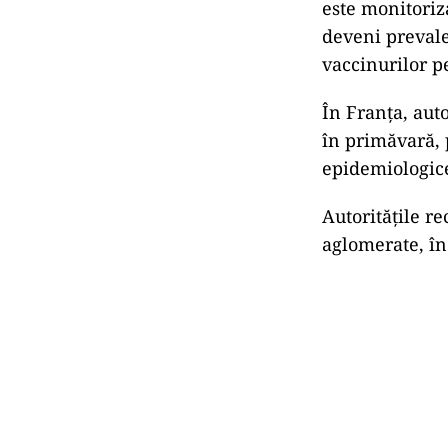
este monitoriz
deveni prevale
vaccinurilor pe
În Franța, aut
în primăvară, p
epidemiologic
Autoritățile re
aglomerate, în 