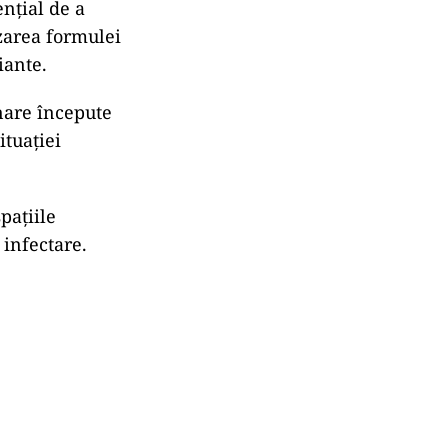
nțial de a
zarea formulei
iante.
inare începute
ituației
pațiile
 infectare.