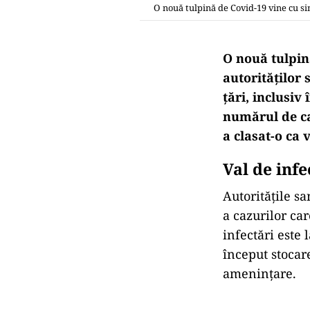
O nouă tulpină de Covid-19 vine cu s
O nouă tulpin
autorităților 
țări, inclusiv
numărul de ca
a clasat-o ca
Val de infe
Autoritățile s
a cazurilor car
infectări este 
început stocar
amenințare.