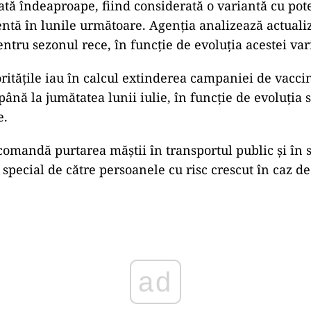
ată îndeaproape, fiind considerată o variantă cu pote
ntă în lunile următoare. Agenția analizează actuali
ntru sezonul rece, în funcție de evoluția acestei var
oritățile iau în calcul extinderea campaniei de vacc
ână la jumătatea lunii iulie, în funcție de evoluția s
e.
comandă purtarea măștii în transportul public și în s
special de către persoanele cu risc crescut în caz de
ad