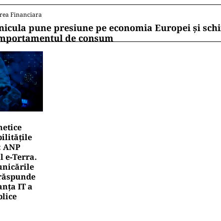
rea Financiara
nicula pune presiune pe economia Europei și sc
mportamentul de consum
netice
litățile
: ANP
l e‑Terra.
nicările
e răspunde
nța IT a
blice