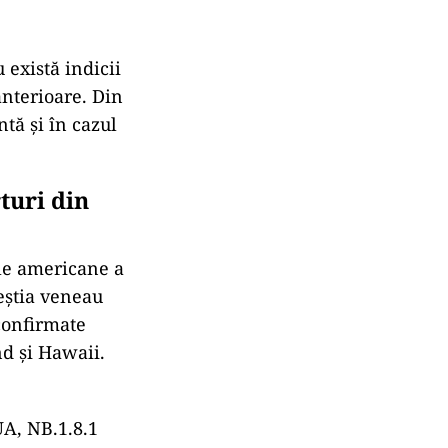
 există indicii
anterioare. Din
tă și în cazul
turi din
le americane a
ceștia veneau
confirmate
nd și Hawaii.
UA, NB.1.8.1