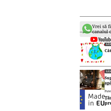
Vrei să f
canalul
SĂ
Cât
SĂ
Sup
ap
Pute
Ță
pr