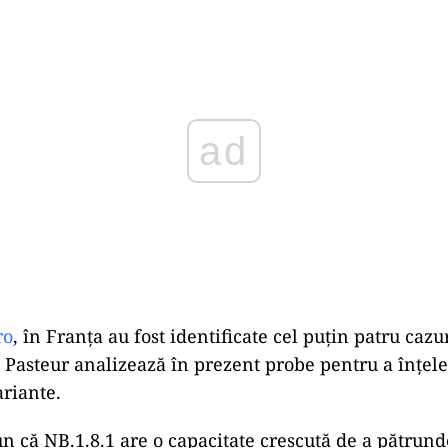
Play
ro
, în Franța au fost identificate cel puțin patru cazur
l Pasteur analizează în prezent probe pentru a înțele
ariante.
un că NB.1.8.1 are o capacitate crescută de a pătrund