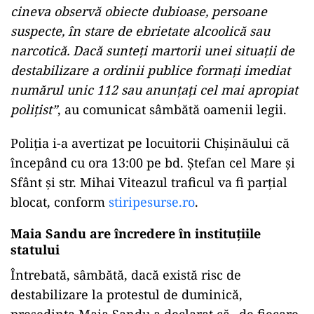
cineva observă obiecte dubioase, persoane
suspecte, în stare de ebrietate alcoolică sau
narcotică. Dacă sunteţi martorii unei situaţii de
destabilizare a ordinii publice formaţi imediat
numărul unic 112 sau anunţaţi cel mai apropiat
poliţist”
, au comunicat sâmbătă oamenii legii.
Poliţia i-a avertizat pe locuitorii Chişinăului că
începând cu ora 13:00 pe bd. Ştefan cel Mare şi
Sfânt şi str. Mihai Viteazul traficul va fi parţial
blocat, conform
stiripesurse.ro
.
Maia Sandu are încredere în instituțiile
statului
Întrebată, sâmbătă, dacă există risc de
destabilizare la protestul de duminică,