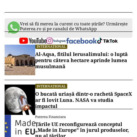
Vrei să fii mereu la curent cu toate știrile? Urmărește
Puterea.ro și pe canalul de WhatsApp
INTERNAȚIONAL
Al-Aqsa, fitilul Ierusalimului: o luptă
pentru câteva hectare aprinde lumea
musulmană
INTERNAȚIONAL
O bucată uriașă dintr-o rachetă SpaceX
ar fi lovit Luna. NASA va studia
impactul
Puterea Financiara
Țările UE reconfigurează conceptul
„Made in Europe” în jurul produselor,
nu al țărilor