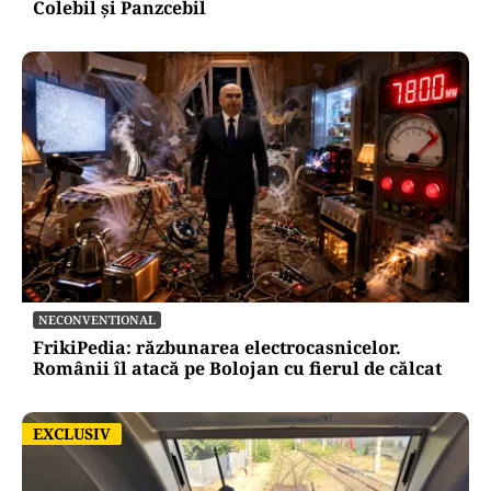
Colebil și Panzcebil
NECONVENTIONAL
FrikiPedia: răzbunarea electrocasnicelor.
Românii îl atacă pe Bolojan cu fierul de călcat
EXCLUSIV
EXCLUSIV