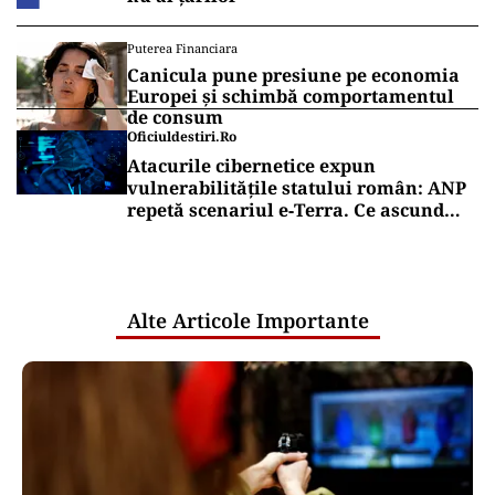
Puterea Financiara
Canicula pune presiune pe economia
Europei și schimbă comportamentul
de consum
Oficiuldestiri.ro
Atacurile cibernetice expun
vulnerabilitățile statului român: ANP
repetă scenariul e‑Terra. Ce ascund
comunicările oficiale și cine răspunde
pentru mentenanța IT a instituțiilor
publice
Alte Articole Importante