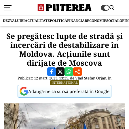
DEZVALUIRI
ACTUALITATE
POLITICĂ
FINANCIAR
ECONOMIE
SOCIAL
OPIN
Se pregătesc lupte de stradă și
încercări de destabilizare în
Moldova. Acțiunile sunt
dirijate de Moscova
Publicat: 12 mart. 2023, 13:25, de
Vlad Stefan Orjan
, în
INTERNAȚIONAL
Adaugă-ne ca sursă preferată în Google