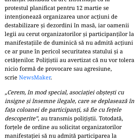
protestul planificat pentru 12 martie se
intenţionează organizarea unor acţiuni de
destabilizare şi dezordini în masă, iar oamenii
legii au cerut organizatorilor şi participanţilor la
manifestaţiile de duminică să nu admită acţiuni
ce ar pune în pericol securitatea statului şi a
cetăţenilor. Poliţiştii au avertizat că nu vor tolera
nicio formă de provocare sau agresiune,
scrie
NewsMaker
.
„Cerem, în mod special, asociaţiei obşteşti cu
insigne şi însemne ilegale, care se deplasează în
faţa coloanei de participanţi, să fie cu feţele
descoperite”
, au transmis poliţiştii. Totodată,
forţele de ordine au solicitat organizatorilor
manifestaţiei să nu admită participarea la