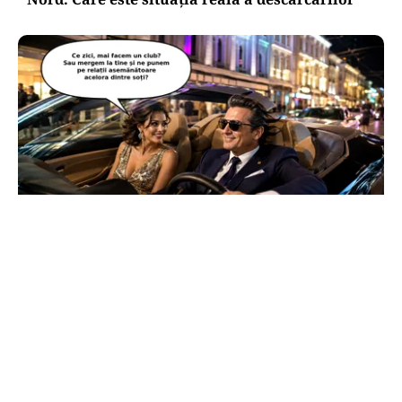
CULTURĂ
Dileme lingvistice: Parlamentul a legalizat
„persoana care are relații asemănătoare
acelora dintre soți”.
TOS
Politica Cookies
Protecția Datelor Personale
Despre Noi
Publicitate
Echipa