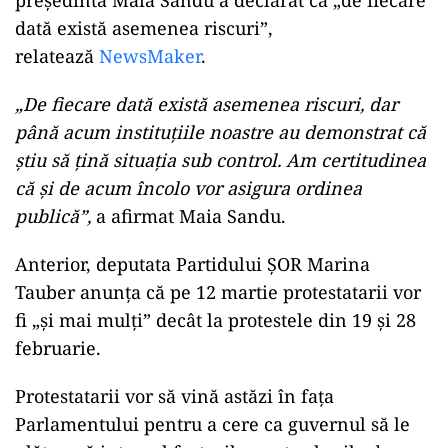
preşedinta Maia Sandu a declarat că „de fiecare
dată există asemenea riscuri”,
relatează
NewsMaker
.
„De fiecare dată există asemenea riscuri, dar
până acum instituţiile noastre au demonstrat că
ştiu să ţină situaţia sub control. Am certitudinea
că şi de acum încolo vor asigura ordinea
publică”,
a afirmat Maia Sandu.
Anterior, deputata Partidului ŞOR Marina
Tauber anunţa că pe 12 martie protestatarii vor
fi „şi mai mulţi” decât la protestele din 19 şi 28
februarie.
Protestatarii vor să vină astăzi în faţa
Parlamentului pentru a cere ca guvernul să le