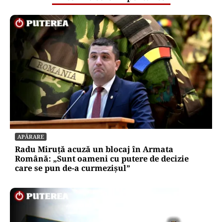
APĂRARE
Radu Miruță acuză un blocaj în Armata
Română: „Sunt oameni cu putere de decizie
care se pun de-a curmezișul”