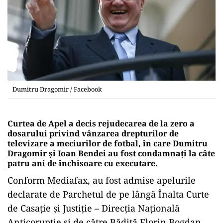
Dumitru Dragomir / Facebook
Curtea de Apel a decis rejudecarea de la zero a
dosarului privind vânzarea drepturilor de
televizare a meciurilor de fotbal, în care Dumitru
Dragomir și Ioan Bendei au fost condamnați la câte
patru ani de închisoare cu executare.
Conform Mediafax, au fost admise apelurile
declarate de Parchetul de pe lângă Înalta Curte
de Casaţie şi Justiţie – Direcţia Naţională
Anticorupţie şi de către Bădiţă Florin Bogdan,