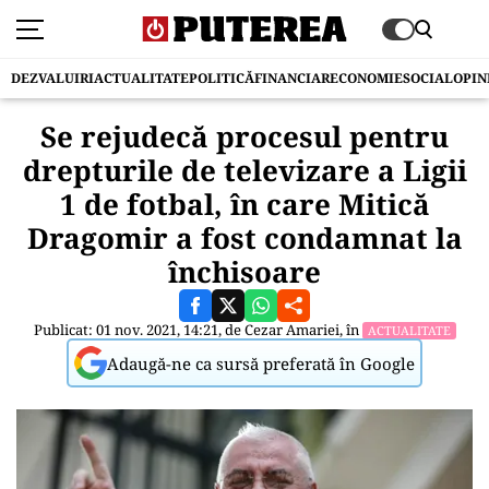
DEZVALUIRI
ACTUALITATE
POLITICĂ
FINANCIAR
ECONOMIE
SOCIAL
OPIN
Se rejudecă procesul pentru
drepturile de televizare a Ligii
1 de fotbal, în care Mitică
Dragomir a fost condamnat la
închisoare
Publicat: 01 nov. 2021, 14:21, de
Cezar Amariei
, în
ACTUALITATE
Adaugă-ne ca sursă preferată în Google