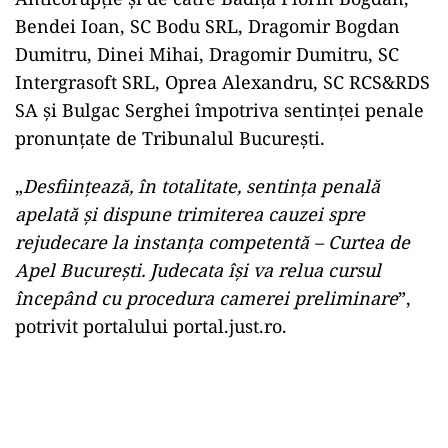
Bendei Ioan, SC Bodu SRL, Dragomir Bogdan
Dumitru, Dinei Mihai, Dragomir Dumitru, SC
Intergrasoft SRL, Oprea Alexandru, SC RCS&RDS
SA şi Bulgac Serghei împotriva sentinţei penale
pronunţate de Tribunalul Bucureşti.
„
Desfiinţează, în totalitate, sentinţa penală
apelată şi dispune trimiterea cauzei spre
rejudecare la instanţa competentă – Curtea de
Apel Bucureşti. Judecata îşi va relua cursul
începând cu procedura camerei preliminare
”,
potrivit portalului portal.just.ro.
Play