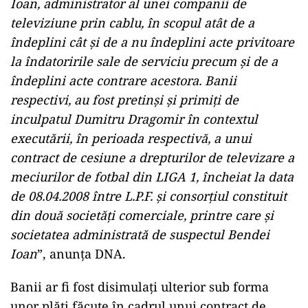
Ioan, administrator al unei companii de
televiziune prin cablu, în scopul atât de a
îndeplini cât şi de a nu îndeplini acte privitoare
la îndatoririle sale de serviciu precum şi de a
îndeplini acte contrare acestora. Banii
respectivi, au fost pretinşi şi primiţi de
inculpatul Dumitru Dragomir în contextul
executării, în perioada respectivă, a unui
contract de cesiune a drepturilor de televizare a
meciurilor de fotbal din LIGA 1, încheiat la data
de 08.04.2008 între L.P.F. şi consorţiul constituit
din două societăţi comerciale, printre care şi
societatea administrată de suspectul Bendei
Ioan
”, anunţa DNA.
Banii ar fi fost disimulaţi ulterior sub forma
unor plăţi făcute în cadrul unui contract de