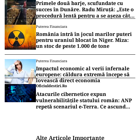
Primele două barje, scufundate cu
succes în Dunăre. Radu Miruță: „Este o
procedură lentă pentru a se așeza cât
mai bine”
Puterea Financiara
România intră în jocul marilor puteri
pentru uraniul blocat în Niger. Miza:
un stoc de peste 1.000 de tone
Puterea Financiara
Impactul economic al verii infernale
europene: căldura extremă începe să
lovească direct economia
Oficiuldestiri.ro
Atacurile cibernetice expun
vulnerabilitățile statului român: ANP
repetă scenariul e‑Terra. Ce ascund
comunicările oficiale și cine răspunde
pentru mentenanța IT a instituțiilor
publice
Alte Articole Importante