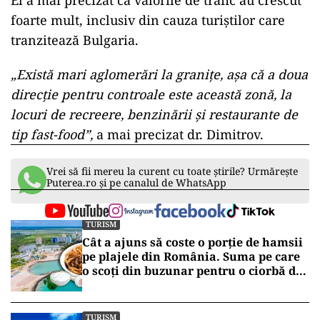
El a mai precizat că valorile de trafic au crescut
foarte mult, inclusiv din cauza turiștilor care
tranzitează Bulgaria.
„Există mari aglomerări la granițe, așa că a doua
direcție pentru controale este această zonă, la
locuri de recreere, benzinării și restaurante de
tip fast-food”,
a mai precizat dr. Dimitrov.
Vrei să fii mereu la curent cu toate știrile? Urmărește
Puterea.ro și pe canalul de WhatsApp
TURISM
Cât a ajuns să coste o porție de hamsii
pe plajele din România. Suma pe care
o scoți din buzunar pentru o ciorbă de
pește sau saramură de crap la Eforie
Nord
TURISM