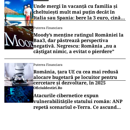
Unde mergi în vacanță cu familia și
cheltuiești mult mai puțin decât în
Italia sau Spania: bere la 3 euro, cină
completă sub 100 de euro
Puterea Financiara
Moody’s menține ratingul României la
Baa3, dar păstrează perspectiva
negativă. Negrescu: România „nu a
câștigat nimic, a evitat o pierdere”
Puterea Financiara
România, țara UE cu cea mai redusă
alocare bugetară pe locuitor pentru
cercetare și dezvoltare, în 2025
Oficiuldestiri.ro
Atacurile cibernetice expun
vulnerabilitățile statului român: ANP
repetă scenariul e‑Terra. Ce ascund
comunicările oficiale și cine răspunde
pentru mentenanța IT a instituțiilor
publice