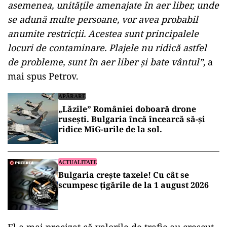
asemenea, unitățile amenajate în aer liber, unde
se adună multe persoane, vor avea probabil
anumite restricții. Acestea sunt principalele
locuri de contaminare. Plajele nu ridică astfel
de probleme, sunt în aer liber și bate vântul”,
a
mai spus Petrov.
APĂRARE
„Lăzile” României doboară drone
rusești. Bulgaria încă încearcă să-și
ridice MiG-urile de la sol.
ACTUALITATE
Bulgaria crește taxele! Cu cât se
scumpesc țigările de la 1 august 2026