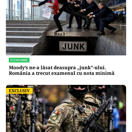
ECONOMIE
Moody’s ne-a lăsat deasupra „junk”-ului.
România a trecut examenul cu nota minimă
EXCLUSIV
EXCLUSIV