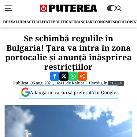
DEZVALUIRI
ACTUALITATE
POLITICĂ
FINANCIAR
ECONOMIE
SOCIAL
OPIN
Se schimbă regulile în
Bulgaria! Țara va intra în zona
portocalie și anunță înăsprirea
restricțiilor
Publicat: 05 aug. 2021, 16:41, de
Raluca I. Heroiu
, în
TURISM
Adaugă-ne ca sursă preferată în Google