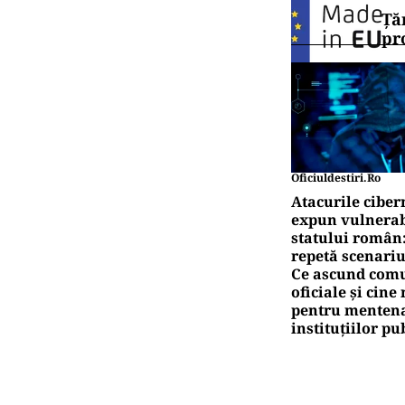
Ță
pr
Oficiuldestiri.ro
Atacurile ciber
expun vulnerabi
statului român
repetă scenariu
Ce ascund comu
oficiale și cin
pentru mentena
instituțiilor pu