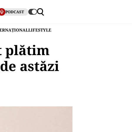
PODCAST
TERNAȚIONAL
LIFESTYLE
t plătim
de astăzi