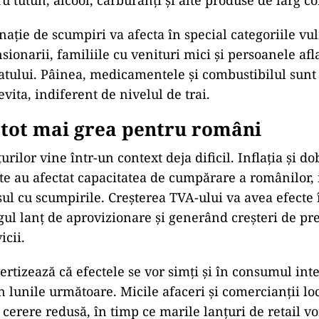
ru tutun, alcool, carburanți și alte produse de larg 
ație de scumpiri va afecta în special categoriile vu
sionarii, familiile cu venituri mici și persoanele afl
tatului. Pâinea, medicamentele și combustibilul sun
evita, indiferent de nivelul de trai.
 tot mai grea pentru români
rilor vine într-un context deja dificil. Inflația și d
te au afectat capacitatea de cumpărare a românilor, 
sul cu scumpirile. Creșterea TVA-ului va avea efecte î
ul lanț de aprovizionare și generând creșteri de preț
icii.
ertizează că efectele se vor simți și în consumul inte
 lunile următoare. Micile afaceri și comercianții loc
 cerere redusă, în timp ce marile lanțuri de retail v