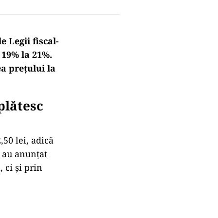
 Legii fiscal-
 19% la 21%.
ea prețului la
plătesc
,50 lei, adică
 au anunțat
A
, ci și prin