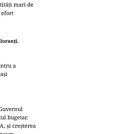
tități mari de
 efort
loranți.
entru a
ași
 Guvernul
tul bugetar.
, și creșterea