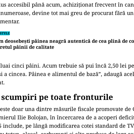
dus accesibil până acum, achiziționat frecvent în can
e numeroase, devine tot mai greu de procurat fără un
imentar.
ESTYLE
 deosebești pâinea neagră autentică de cea plină de co
retul pâinii de calitate
 luai cinci pâini. Acum trebuie să pui încă 2,50 lei p
i a cincea. Pâinea e alimentul de bază”, adaugă acel
t.
 scumpiri pe toate fronturile
este doar una dintre măsurile fiscale promovate de
ierul Ilie Bolojan, în încercarea de a acoperi defici
 include, pe lângă modificarea cotei standard de TVA