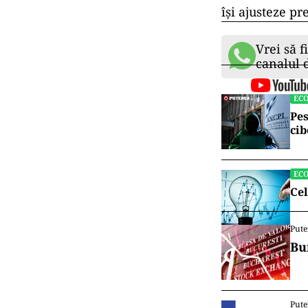
își ajusteze pr
Vrei să f
canalul
EC
Pes
cib
EC
Cel
Pute
Bu
Pute