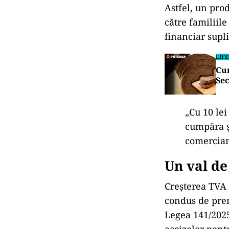
Astfel, un pro
către familiil
financiar supl
LIF
Cum
Sec
„Cu 10 lei
cumpăra ș
comercian
Un val de
Creșterea TVA 
condus de prem
Legea 141/2025