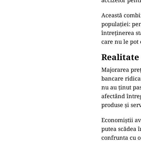
accizelor pent
Această combin
populației: pen
întreținerea s
care nu le pot 
Realitate
Majorarea prețu
bancare ridica
nu au ținut pa
afectând întreg
produse și serv
Economiștii av
putea scădea în
confrunta cu o