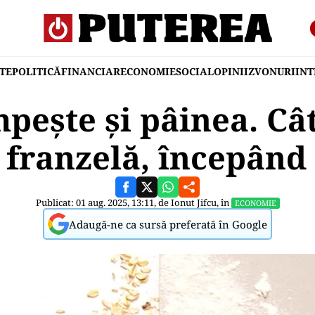
TE
POLITICĂ
FINANCIAR
ECONOMIE
SOCIAL
OPINII
ZVONURI
IN
peşte şi pâinea. Câ
 franzelă, începând 
Publicat: 01 aug. 2025, 13:11, de
Ionut Jifcu
, în
ECONOMIE
Adaugă-ne ca sursă preferată în Google