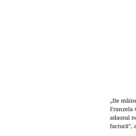
„De mâine 
Franzela v
adaosul n
factură”,