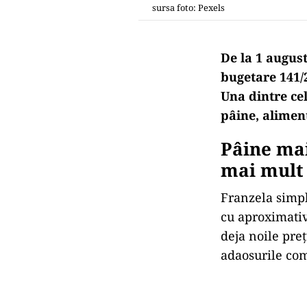
sursa foto: Pexels
De la 1 august
bugetare 141/
Una dintre cel
pâine, alimen
Pâine mai
mai mult
Franzela simpl
cu aproximativ
deja noile pre
adaosurile com