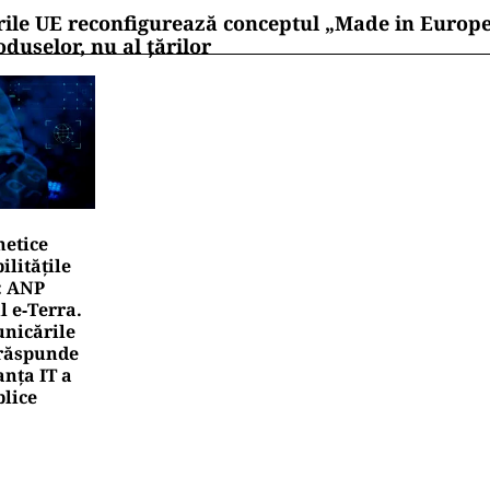
rile UE reconfigurează conceptul „Made in Europe
oduselor, nu al țărilor
netice
litățile
: ANP
l e‑Terra.
nicările
e răspunde
nța IT a
blice