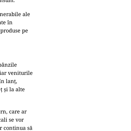
consum.
lnerabile ale
ate în
t produse pe
obânzile
iar veniturile
n lanț,
 și la alte
rn, care ar
ali se vor
or continua să