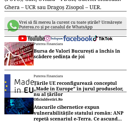
Ghera – UCR sau Dragoș Zisopol – UER.
Vrei să fii mereu la curent cu toate știrile? Urmărește
Puterea.ro și pe canalul de WhatsApp
Puterea Financiara
Bursa de Valori București a închis în
scădere ședința de joi
Puterea Financiara
Țările UE reconfigurează conceptul
„Made in Europe” în jurul produselor,
nu al țărilor
Oficiuldestiri.ro
Atacurile cibernetice expun
vulnerabilitățile statului român: ANP
repetă scenariul e‑Terra. Ce ascund
comunicările oficiale și cine răspunde
pentru mentenanța IT a instituțiilor