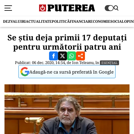
DEZVALUIRI
ACTUALITATE
POLITICĂ
FINANCIAR
ECONOMIE
SOCIAL
OPIN
Se știu deja primii 17 deputați
pentru următorii patru ani
Publicat: 06 dec. 2020, 14:54, de
Ion Teleanu
, în
ESENȚIAL
Adaugă-ne ca sursă preferată în Google