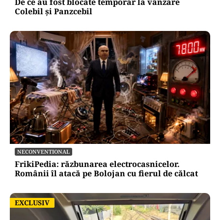
De ce au fost blocate temporar la vânzare
Colebil și Panzcebil
NECONVENTIONAL
FrikiPedia: răzbunarea electrocasnicelor.
Românii îl atacă pe Bolojan cu fierul de călcat
EXCLUSIV
EXCLUSIV