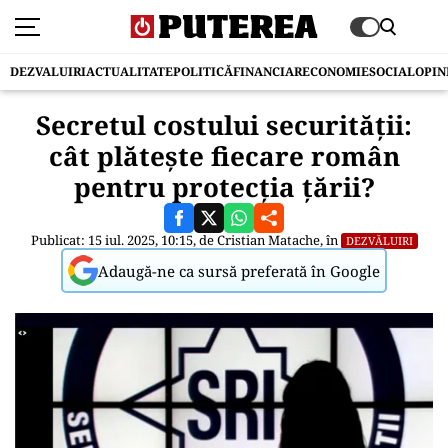
DEZVALUIRI
ACTUALITATE
POLITICĂ
FINANCIAR
ECONOMIE
SOCIAL
OPIN
Secretul costului securității:
cât plătește fiecare român
pentru protecția țării?
Publicat: 15 iul. 2025, 10:15, de
Cristian Matache
, în
DEZVĂLUIRI
Adaugă-ne ca sursă preferată în Google