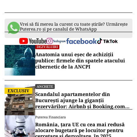
Vrei să fii mereu la curent cu toate știrile? Urmărește
Puterea.ro și pe canalul de WhatsApp
DEZVĂLUIRI
Anatomia unui eșec de achiziții
publice: firmele din spatele atacului
cibernetic de la ANCPI
ANCHETE
EXCLUSIV
Scandalul apartamentelor din
București ajunge la giganții
rezervărilor: Airbnb și Booking.com
anunță măsuri și cer respectarea legii
Puterea Financiara
România, țara UE cu cea mai redusă
alocare bugetară pe locuitor pentru
cercetare și dezvoltare, în 2025