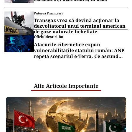
Puterea Financiara
Transgaz vrea să devină acționar la
dezvoltatorul unui terminal american
de gaze naturale lichefiate
Oficiuldestiri.ro
Atacurile cibernetice expun
vulnerabilitățile statului român: ANP
repetă scenariul e‑Terra. Ce ascund
comunicările oficiale și cine răspunde
pentru mentenanța IT a instituțiilor
publice
Alte Articole Importante