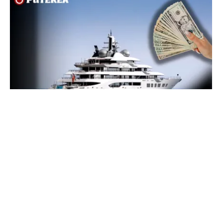
INTERNAȚIONAL
Megayahtul Amadea, confiscat de americani de
la un oligarh rus, a fost scos la vânzare. Noul
proprietar a scos din conturi 187 de milioane de
dolari
TOS
Politica Cookies
Protecția Datelor Personale
Despre Noi
Publicitate
Echipa