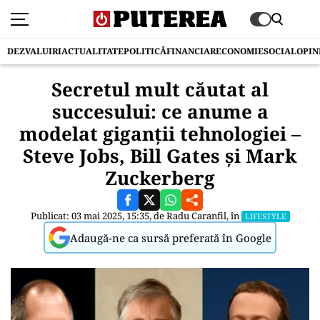
DEZVALUIRI
ACTUALITATE
POLITICĂ
FINANCIAR
ECONOMIE
SOCIAL
OPIN
Secretul mult căutat al
succesului: ce anume a
modelat giganții tehnologiei –
Steve Jobs, Bill Gates și Mark
Zuckerberg
Publicat: 03 mai 2025, 15:35, de
Radu Caranfil
, în
LIFESTYLE
Adaugă-ne ca sursă preferată în Google