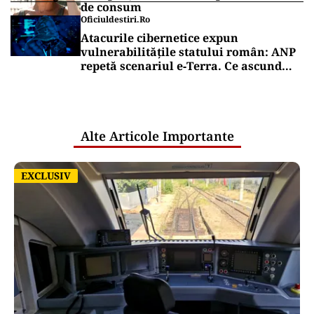
de consum
Oficiuldestiri.ro
Atacurile cibernetice expun
vulnerabilitățile statului român: ANP
repetă scenariul e‑Terra. Ce ascund
comunicările oficiale și cine răspunde
pentru mentenanța IT a instituțiilor
publice
Alte Articole Importante
EXCLUSIV
EXCLUSIV