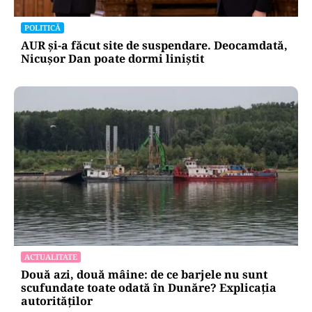
POLITICĂ
AUR și-a făcut site de suspendare. Deocamdată,
Nicușor Dan poate dormi liniștit
ACTUALITATE
Două azi, două mâine: de ce barjele nu sunt
scufundate toate odată în Dunăre? Explicația
autorităților