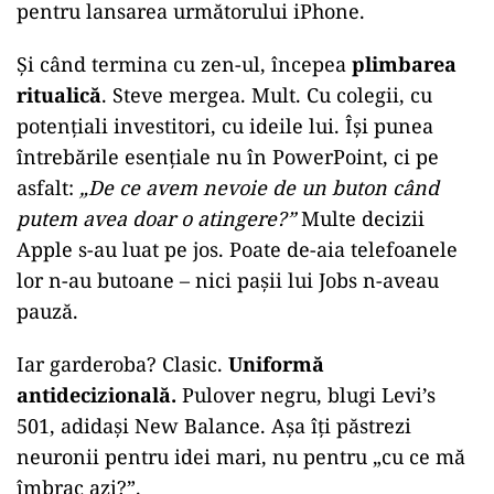
pentru lansarea următorului iPhone.
Și când termina cu zen-ul, începea
plimbarea
ritualică
. Steve mergea. Mult. Cu colegii, cu
potențiali investitori, cu ideile lui. Își punea
întrebările esențiale nu în PowerPoint, ci pe
asfalt:
„De ce avem nevoie de un buton când
putem avea doar o atingere?”
Multe decizii
Apple s-au luat pe jos. Poate de-aia telefoanele
lor n-au butoane – nici pașii lui Jobs n-aveau
pauză.
Iar garderoba? Clasic.
Uniformă
antidecizională.
Pulover negru, blugi Levi’s
501, adidași New Balance. Așa îți păstrezi
neuronii pentru idei mari, nu pentru „cu ce mă
îmbrac azi?”.