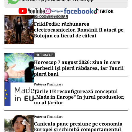
NECONVENTIONAL
FrikiPedia: răzbunarea
electrocasnicelor. Românii îl atacă pe
Bolojan cu fierul de călcat
HOROSCOP
Horoscop 7 august 2026: ziua în care
Berbecii își pierd răbdarea, iar Taurii
pierd bani
Puterea Financiara
Țările UE reconfigurează conceptul
„Made in Europe” în jurul produselor,
nu al țărilor
Puterea Financiara
Canicula pune presiune pe economia
Europei și schimbă comportamentul