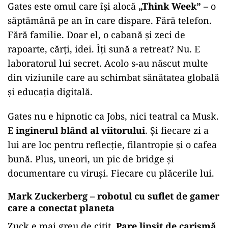
Gates este omul care își alocă
„Think Week”
– o
săptămână pe an în care dispare. Fără telefon.
Fără familie. Doar el, o cabană și zeci de
rapoarte, cărți, idei. Îți sună a retreat? Nu. E
laboratorul lui secret. Acolo s-au născut multe
din viziunile care au schimbat sănătatea globală
și educația digitală.
Gates nu e hipnotic ca Jobs, nici teatral ca Musk.
E
inginerul blând al viitorului
. Și fiecare zi a
lui are loc pentru reflecție, filantropie și o cafea
bună. Plus, uneori, un pic de bridge și
documentare cu viruși. Fiecare cu plăcerile lui.
Mark Zuckerberg – robotul cu suflet de gamer
care a conectat planeta
Zuck e mai greu de citit.
Pare lipsit de carismă,