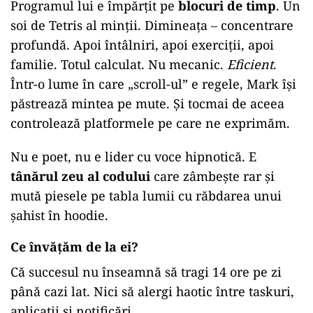
Programul lui e împărțit pe
blocuri de timp
. Un
soi de Tetris al minții. Dimineața – concentrare
profundă. Apoi întâlniri, apoi exerciții, apoi
familie. Totul calculat. Nu mecanic.
Eficient
.
Într-o lume în care „scroll-ul” e regele, Mark își
păstrează mintea pe mute. Și tocmai de aceea
controlează platformele pe care ne exprimăm.
Nu e poet, nu e lider cu voce hipnotică. E
tânărul zeu al codului
care zâmbește rar și
mută piesele pe tabla lumii cu răbdarea unui
șahist în hoodie.
Ce învățăm de la ei?
Că succesul nu înseamnă să tragi 14 ore pe zi
până cazi lat. Nici să alergi haotic între taskuri,
aplicații și notificări.