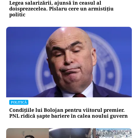
Legea salarizării, ajunsă în ceasul al
doisprezecelea. Pîslaru cere un armistițiu
politic
POLITICĂ
Condițiile lui Bolojan pentru viitorul premier.
PNL ridică șapte bariere în calea noului guvern