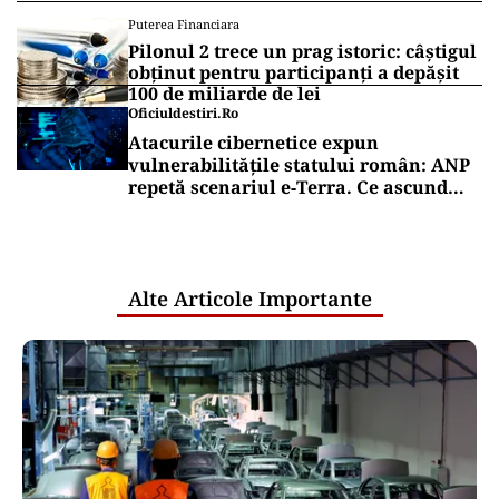
Puterea Financiara
Pilonul 2 trece un prag istoric: câștigul
obținut pentru participanți a depășit
100 de miliarde de lei
Oficiuldestiri.ro
Atacurile cibernetice expun
vulnerabilitățile statului român: ANP
repetă scenariul e‑Terra. Ce ascund
comunicările oficiale și cine răspunde
pentru mentenanța IT a instituțiilor
publice
Alte Articole Importante