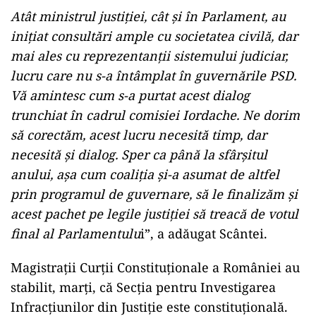
Atât ministrul justiției, cât și în Parlament, au
inițiat consultări ample cu societatea civilă, dar
mai ales cu reprezentanții sistemului judiciar,
lucru care nu s-a întâmplat în guvernările PSD.
Vă amintesc cum s-a purtat acest dialog
trunchiat în cadrul comisiei Iordache. Ne dorim
să corectăm, acest lucru necesită timp, dar
necesită și dialog. Sper ca până la sfârșitul
anului, așa cum coaliția și-a asumat de altfel
prin programul de guvernare, să le finalizăm și
acest pachet pe legile justiției să treacă de votul
final al Parlamentulu
i”, a adăugat Scântei.
Magistrații Curții Constituționale a României au
stabilit, marți, că Secția pentru Investigarea
Infracțiunilor din Justiție este constituțională.