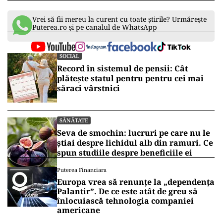
Vrei să fii mereu la curent cu toate știrile? Urmărește
Puterea.ro și pe canalul de WhatsApp
SOCIAL
Record în sistemul de pensii: Cât
plătește statul pentru pentru cei mai
săraci vârstnici
SĂNĂTATE
Seva de smochin: lucruri pe care nu le
știai despre lichidul alb din ramuri. Ce
spun studiile despre beneficiile ei
Puterea Financiara
Europa vrea să renunțe la „dependența
Palantir”. De ce este atât de greu să
înlocuiască tehnologia companiei
americane