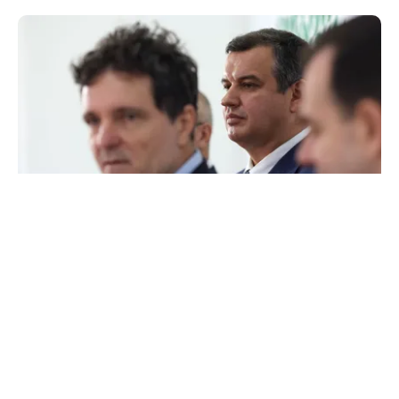
ACTUALITATE
Ce condiție pune Nicușor Dan pentru
desemnarea unui nou premier. Eugen Tomac
explică așteptările președintelui
TOS
Politica Cookies
Protecția Datelor Personale
Despre Noi
Publicitate
Echipa