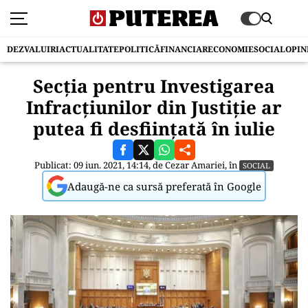
DEZVALUIRI
ACTUALITATE
POLITICĂ
FINANCIAR
ECONOMIE
SOCIAL
OPIN
Secția pentru Investigarea
Infracțiunilor din Justiție ar
putea fi desființată în iulie
Publicat: 09 iun. 2021, 14:14, de
Cezar Amariei
, în
SOCIAL
Adaugă-ne ca sursă preferată în Google