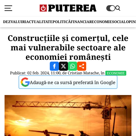
DEZVALUIRI
ACTUALITATE
POLITICĂ
FINANCIAR
ECONOMIE
SOCIAL
OPIN
Construcțiile și comerțul, cele
mai vulnerabile sectoare ale
economiei românești
Publicat: 02 feb. 2024, 11:00, de
Cristian Matache
, în
ECONOMIE
Adaugă-ne ca sursă preferată în Google