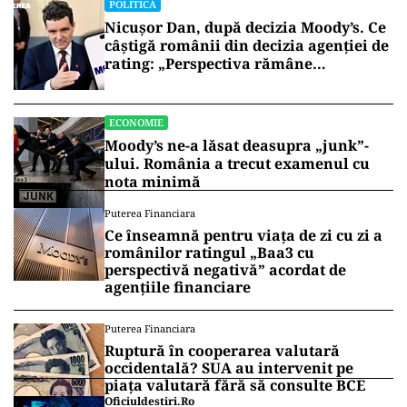
POLITICĂ
Nicușor Dan, după decizia Moody’s. Ce
câștigă românii din decizia agenției de
rating: „Perspectiva rămâne
rezervată”
ECONOMIE
Moody’s ne-a lăsat deasupra „junk”-
ului. România a trecut examenul cu
nota minimă
Puterea Financiara
Ce înseamnă pentru viața de zi cu zi a
românilor ratingul „Baa3 cu
perspectivă negativă” acordat de
agențiile financiare
Puterea Financiara
Ruptură în cooperarea valutară
occidentală? SUA au intervenit pe
piața valutară fără să consulte BCE
Oficiuldestiri.ro