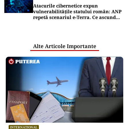
Atacurile cibernetice expun
vulnerabilitățile statului român: ANP
repetă scenariul e‑Terra. Ce ascund
comunicările oficiale și cine răspunde
pentru mentenanța IT a instituțiilor
publice
Alte Articole Importante
INTERNAȚIONAL