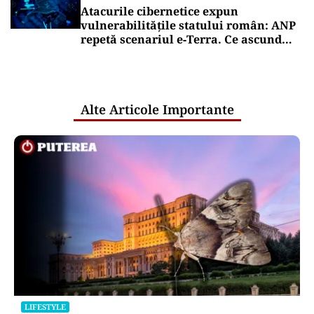
Atacurile cibernetice expun
vulnerabilitățile statului român: ANP
repetă scenariul e‑Terra. Ce ascund
comunicările oficiale și cine răspunde
pentru mentenanța IT a instituțiilor
publice
Alte Articole Importante
LIFESTYLE