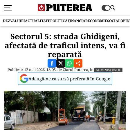
DEZVALUIRI
ACTUALITATE
POLITICĂ
FINANCIAR
ECONOMIE
SOCIAL
OPIN
Sectorul 5: strada Ghidigeni,
afectată de traficul intens, va fi
reparată
Publicat: 12 mai 2026, 18:05, de
Ziarul Puterea
, în
ADMINISTRATIE
Adaugă-ne ca sursă preferată în Google