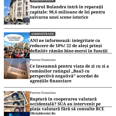
ADMINISTRATIE
Teatrul Bulandra intră în reparații
capitale: 98,6 milioane de lei pentru
salvarea unei scene istorice
ADMINISTRATIE
ANI ne informează: integritate cu
reducere de 10%! 22 de aleși prinși
definitiv rămân bine-mersi în funcții
Puterea Financiara
Ce înseamnă pentru viața de zi cu zi a
românilor ratingul „Baa3 cu
perspectivă negativă” acordat de
agențiile financiare
Puterea Financiara
Ruptură în cooperarea valutară
occidentală? SUA au intervenit pe
piața valutară fără să consulte BCE
Oficiuldestiri.ro