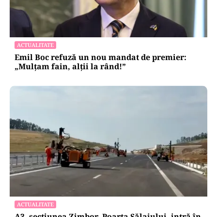
ACTUALITATE
Emil Boc refuză un nou mandat de premier:
„Mulțam fain, alții la rând!”
ACTUALITATE
A3, secțiunea Zimbor–Poarta Sălajului, intră în