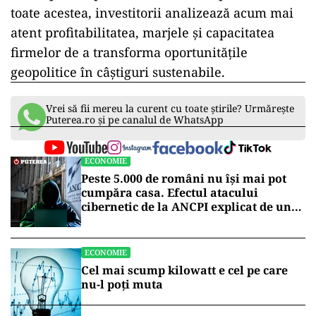
toate acestea, investitorii analizează acum mai
atent profitabilitatea, marjele și capacitatea
firmelor de a transforma oportunitățile
geopolitice în câștiguri sustenabile.
Vrei să fii mereu la curent cu toate știrile? Urmărește
Puterea.ro și pe canalul de WhatsApp
ECONOMIE
Peste 5.000 de români nu își mai pot
cumpăra casa. Efectul atacului
cibernetic de la ANCPI explicat de un
broker
ECONOMIE
Cel mai scump kilowatt e cel pe care
nu-l poți muta