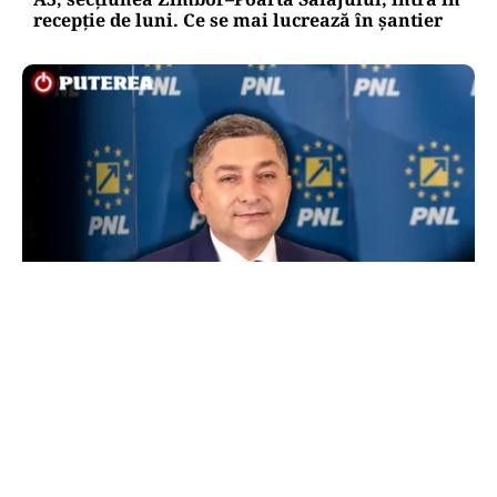
recepție de luni. Ce se mai lucrează în șantier
POLITICĂ
Alin Tișe atacă frontal conducerea PNL:
„România a devenit coșul de gunoi al
investitorilor”
TOS
Politica Cookies
Protecția Datelor Personale