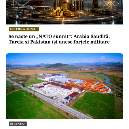
INTERNAȚIONAL
Se naște un „NATO sunnit”: Arabia Saudită,
Turcia și Pakistan își unesc forțele militare
BUSINESS