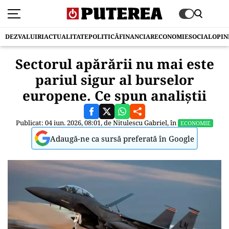
DEZVALUIRI
ACTUALITATE
POLITICĂ
FINANCIAR
ECONOMIE
SOCIAL
OPIN
Sectorul apărării nu mai este
pariul sigur al burselor
europene. Ce spun analiștii
Publicat: 04 iun. 2026, 08:01, de
Nitulescu Gabriel
, în
ECONOMIE
Adaugă-ne ca sursă preferată în Google