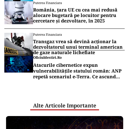
Puterea Financiara
România, țara UE cu cea mai redusă
alocare bugetară pe locuitor pentru
cercetare și dezvoltare, în 2025
Puterea Financiara
Transgaz vrea să devină acționar la
dezvoltatorul unui terminal american
de gaze naturale lichefiate
Oficiuldestiri.ro
Atacurile cibernetice expun
vulnerabilitățile statului român: ANP
repetă scenariul e‑Terra. Ce ascund
comunicările oficiale și cine răspunde
pentru mentenanța IT a instituțiilor
publice
Alte Articole Importante