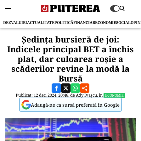
DEZVALUIRI
ACTUALITATE
POLITICĂ
FINANCIAR
ECONOMIE
SOCIAL
OPIN
Şedinţa bursieră de joi:
Indicele principal BET a închis
plat, dar culoarea roşie a
scăderilor revine la modă la
Bursă
Publicat: 12 dec. 2024, 20:48, de
Ady Ivașcu
, în
ECONOMIE
Adaugă-ne ca sursă preferată în Google