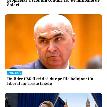
proprietar a scos din conturi 187 de milioane de
dolari
POLITICĂ
Un lider USR îl critică dur pe Ilie Bolojan: Un
liberal nu crește taxele