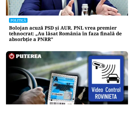
POLITICĂ
Bolojan acuză PSD și AUR. PNL vrea premier
tehnocrat: „Au lăsat România în faza finală de
absorbţie a PNRR”
AUTO
Noua rovinietă intră în vigoare de la 1