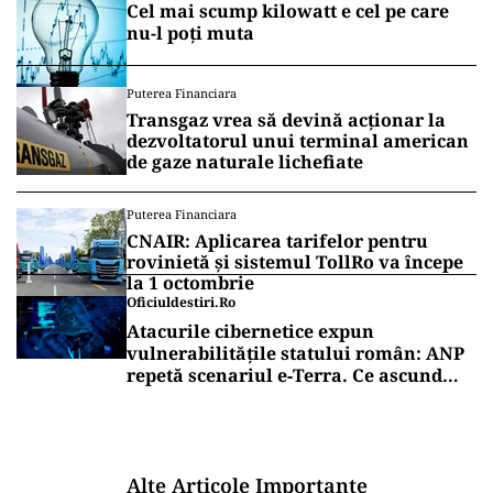
Cel mai scump kilowatt e cel pe care
nu-l poți muta
Puterea Financiara
Transgaz vrea să devină acționar la
dezvoltatorul unui terminal american
de gaze naturale lichefiate
Puterea Financiara
CNAIR: Aplicarea tarifelor pentru
rovinietă și sistemul TollRo va începe
la 1 octombrie
Oficiuldestiri.ro
Atacurile cibernetice expun
vulnerabilitățile statului român: ANP
repetă scenariul e‑Terra. Ce ascund
comunicările oficiale și cine răspunde
pentru mentenanța IT a instituțiilor
publice
Alte Articole Importante