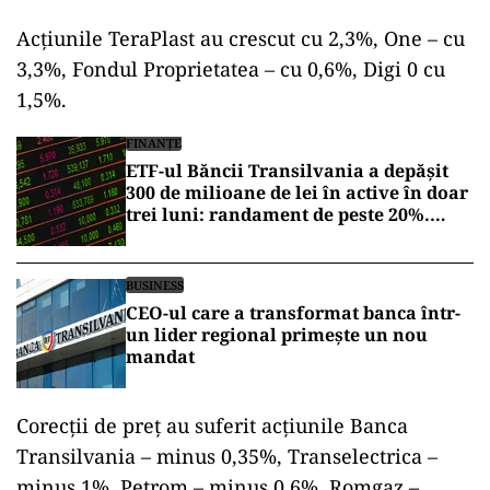
Acţiunile TeraPlast au crescut cu 2,3%, One – cu
3,3%, Fondul Proprietatea – cu 0,6%, Digi 0 cu
1,5%.
FINANȚE
ETF-ul Băncii Transilvania a depășit
300 de milioane de lei în active în doar
trei luni: randament de peste 20%.
Testul real va veni într-o perioadă de
corecții
BUSINESS
CEO-ul care a transformat banca într-
un lider regional primește un nou
mandat
Corecţii de preţ au suferit acţiunile Banca
Transilvania – minus 0,35%, Transelectrica –
minus 1%, Petrom – minus 0,6%, Romgaz –