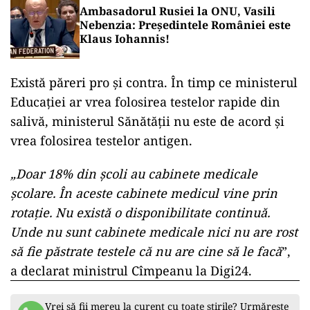
Ambasadorul Rusiei la ONU, Vasili
Nebenzia: Președintele României este
Klaus Iohannis!
Există păreri pro și contra. În timp ce ministerul
Educației ar vrea folosirea testelor rapide din
salivă, ministerul Sănătății nu este de acord și
vrea folosirea testelor antigen.
„Doar 18% din școli au cabinete medicale
școlare. În aceste cabinete medicul vine prin
rotație. Nu există o disponibilitate continuă.
Unde nu sunt cabinete medicale nici nu are rost
să fie păstrate testele că nu are cine să le facă
”,
a declarat ministrul Cîmpeanu la Digi24.
Vrei să fii mereu la curent cu toate știrile? Urmărește