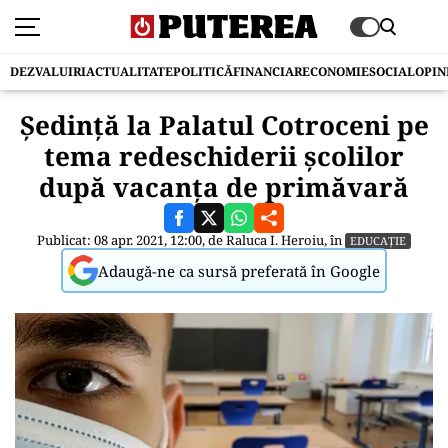
DEZVALUIRI
ACTUALITATE
POLITICĂ
FINANCIAR
ECONOMIE
SOCIAL
OPIN
Ședință la Palatul Cotroceni pe
tema redeschiderii școlilor
după vacanța de primăvară
Publicat: 08 apr. 2021, 12:00, de
Raluca I. Heroiu
, în
EDUCAȚIE
Adaugă-ne ca sursă preferată în Google