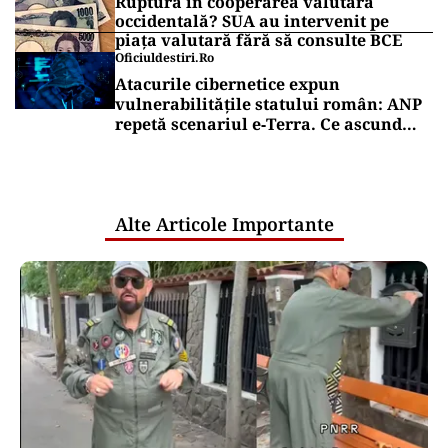
Ruptură în cooperarea valutară
occidentală? SUA au intervenit pe
piața valutară fără să consulte BCE
Oficiuldestiri.ro
Atacurile cibernetice expun
vulnerabilitățile statului român: ANP
repetă scenariul e‑Terra. Ce ascund
comunicările oficiale și cine răspunde
pentru mentenanța IT a instituțiilor
publice
Alte Articole Importante