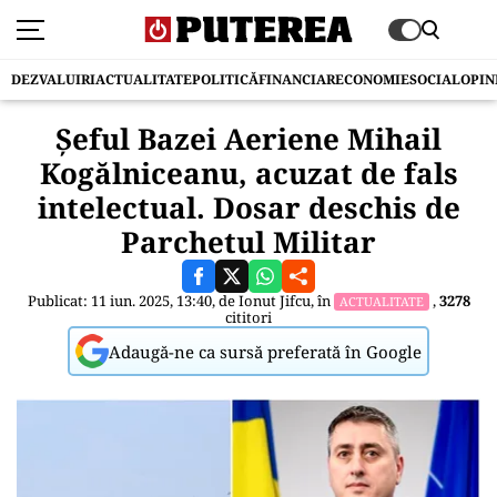
DEZVALUIRI
ACTUALITATE
POLITICĂ
FINANCIAR
ECONOMIE
SOCIAL
OPIN
Şeful Bazei Aeriene Mihail
Kogălniceanu, acuzat de fals
intelectual. Dosar deschis de
Parchetul Militar
Publicat: 11 iun. 2025, 13:40, de
Ionut Jifcu
, în
,
3278
ACTUALITATE
cititori
Adaugă-ne ca sursă preferată în Google