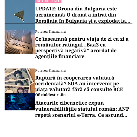
ACTUALITATE
UPDATE: Drona din Bulgaria este
ucraineană/ O dronă a intrat din
România în Bulgaria şi a explodat la
100 de metri de graniţă
Puterea Financiara
Ce înseamnă pentru viața de zi cu zi a
românilor ratingul „Baa3 cu
perspectivă negativă” acordat de
agențiile financiare
Puterea Financiara
Ruptură în cooperarea valutară
occidentală? SUA au intervenit pe
piața valutară fără să consulte BCE
Oficiuldestiri.ro
Atacurile cibernetice expun
vulnerabilitățile statului român: ANP
repetă scenariul e‑Terra. Ce ascund
comunicările oficiale și cine răspunde
pentru mentenanța IT a instituțiilor
publice