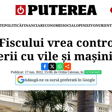
TE
POLITICĂ
FINANCIAR
ECONOMIE
SOCIAL
OPINII
ZVONURI
IN
 Fiscului vrea contro
ii cu vile și mașin
Publicat: 17 iun. 2022, 15:00, de
Otilia Caloian
, în
ECONOMIE
Adaugă-ne ca sursă preferată în Google