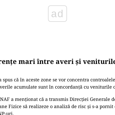
rențe mari între averi și venituril
 a spus că în aceste zone se vor concentra controalel
averile acumulate sunt în concordanţă cu veniturile 
NAF a menţionat că a transmis Direcţiei Generale d
ne Fizice să realizeze o analiză de risc şi s-a pornit
P-uri.