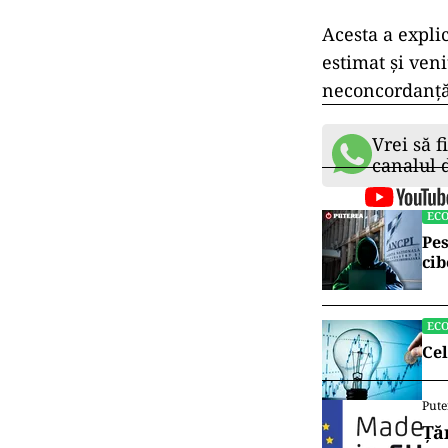
Acesta a expli
estimat şi veni
neconcordanţă 
Vrei să f
canalul
EC
Pes
cib
EC
Cel
Pute
Ță