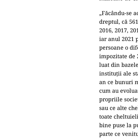
„Făcându-se ac
dreptul, că 56
2016, 2017, 201
iar anul 2021 p
persoane o dife
impozitate de 
luat din bazele
instituţii ale 
an ce bunuri m
cum au evoluat
propriile socie
sau ce alte ch
toate cheltuiel
bine puse la p
parte ce venit