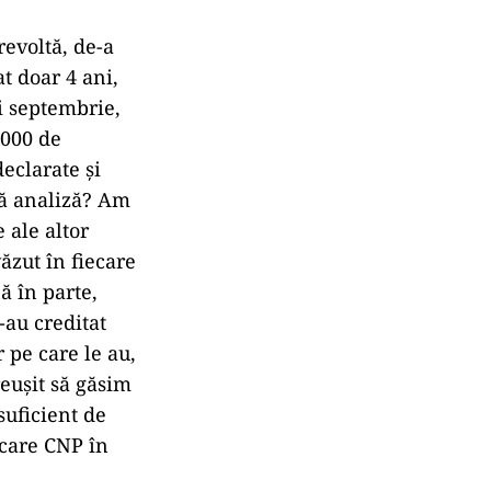
revoltă, de-a
t doar 4 ani,
ii septembrie,
.000 de
declarate şi
tă analiză? Am
 ale altor
văzut în fiecare
ă în parte,
-au creditat
r pe care le au,
reuşit să găsim
suficient de
ecare CNP în