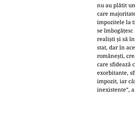
nu au plătit u
care majoritate
impozitele la t
se îmbogăţesc 
realişti şi să
stat, dar în ac
româneşti, cre
care sfidează c
exorbitante, sf
impozit, iar câ
inexistente”, 