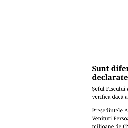
Sunt dife
declarate
Șeful Fiscului
verifica dacă 
Preşedintele A
Venituri Persoa
milioane de CN