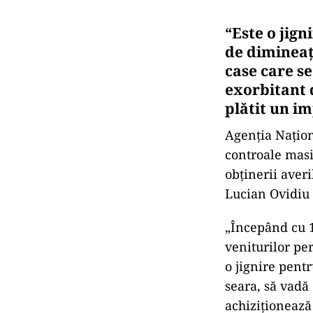
“Este o jig
de dimineaţa
case care se
exorbitant d
plătit un i
Agenţia Naţion
controale masi
obţinerii averi
Lucian Ovidiu 
„Începând cu 1
veniturilor per
o jignire pent
seara, să vadă 
achiziţionează 