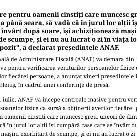
nire pentru oamenii cinstiţi care muncesc g
 până seara, să vadă că în jurul lor alţii 
 învârt după soare, îşi achiziţionează maşi
e scumpe, şi ei nu au lucrat o zi în viaţa lo
mpozit”, a declarat președintele ANAF.
ală de Administrare Fiscală (ANAF) va demara din 1
ve pentru verificarea veniturilor persoanelor fizice 
lor fiecărei persoane, a anunţat vineri preşedintele i
Heiuş, în cadrul unei conferinţe de presă.
 iulie, ANAF va începe controale masive pentru ver
soanelor fizice ca sursă a obţinerii averilor fiecărei
ru oamenii cinstiţi care muncesc greu, uneori de di
că în jurul lor alţii îşi cumpără case care se învârt d
maşini exorbitant de scumpe, şi ei nu au lucrat o zi î