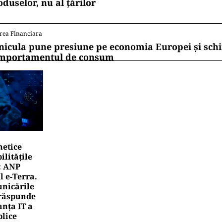
oduselor, nu al țărilor
rea Financiara
nicula pune presiune pe economia Europei și sc
mportamentul de consum
netice
litățile
: ANP
l e‑Terra.
nicările
e răspunde
nța IT a
blice