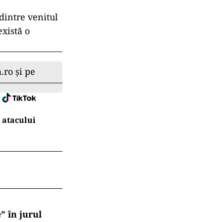
dintre venitul
există o
.ro și pe
 atacului
” în jurul