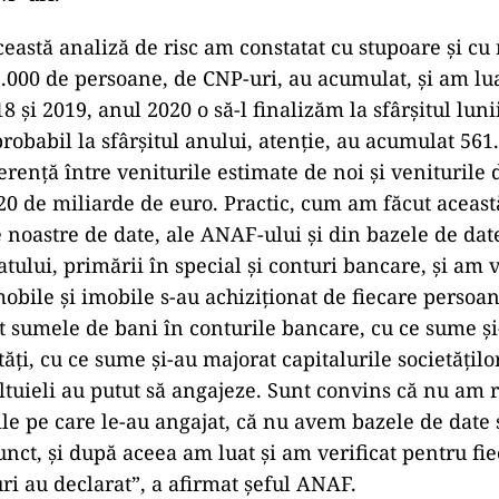
eastă analiză de risc am constatat cu stupoare şi cu 
1.000 de persoane, de CNP-uri, au acumulat, şi am lua
8 şi 2019, anul 2020 o să-l finalizăm la sfârşitul lun
robabil la sfârşitul anului, atenţie, au acumulat 561
renţă între veniturile estimate de noi şi veniturile 
20 de miliarde de euro. Practic, cum am făcut aceas
 noastre de date, ale ANAF-ului şi din bazele de date
statului, primării în special şi conturi bancare, şi am 
obile şi imobile s-au achiziţionat de fiecare persoan
 sumele de bani în conturile bancare, cu ce sume şi
tăţi, cu ce sume şi-au majorat capitalurile societăţilo
eltuieli au putut să angajeze. Sunt convins că nu am 
ile pe care le-au angajat, că nu avem bazele de date 
unct, şi după aceea am luat şi am verificat pentru fi
uri au declarat”, a afirmat şeful ANAF.