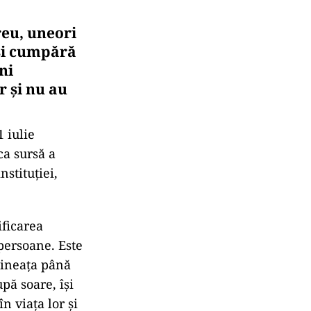
reu, uneori
îşi cumpără
ni
r şi nu au
 iulie
ca sursă a
nstituţiei,
ificarea
 persoane. Este
mineaţa până
upă soare, îşi
n viaţa lor şi