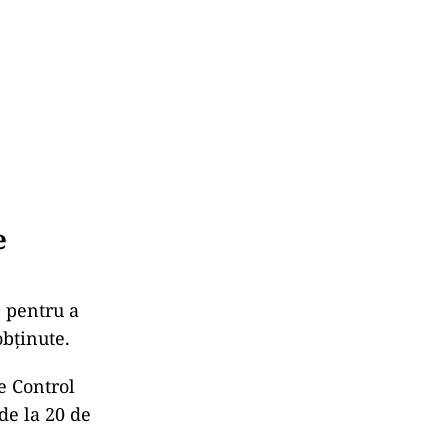
e
e pentru a
obţinute.
e Control
 de la 20 de