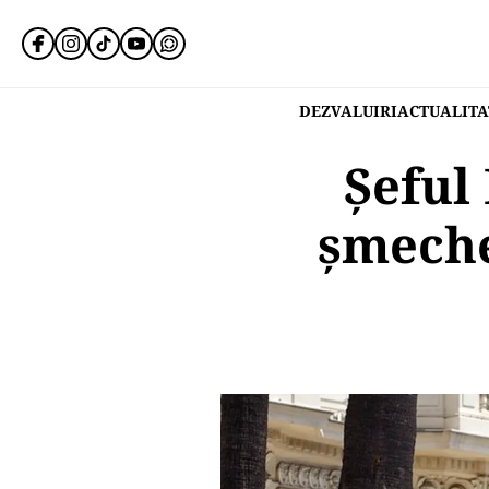
DEZVALUIRI
ACTUALITA
Șeful
șmecher