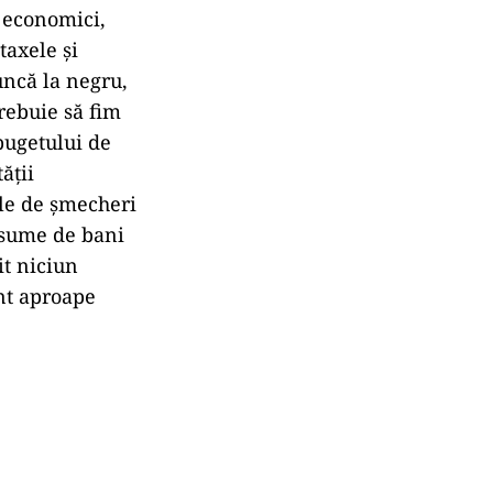
i economici,
taxele şi
uncă la negru,
Trebuie să fim
bugetului de
ăţii
le de şmecheri
e sume de bani
it niciun
unt aproape