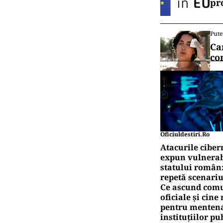
pr
Pute
Ca
co
Oficiuldestiri.ro
Atacurile ciber
expun vulnerabi
statului român
repetă scenariu
Ce ascund comu
oficiale și cin
pentru mentena
instituțiilor pu