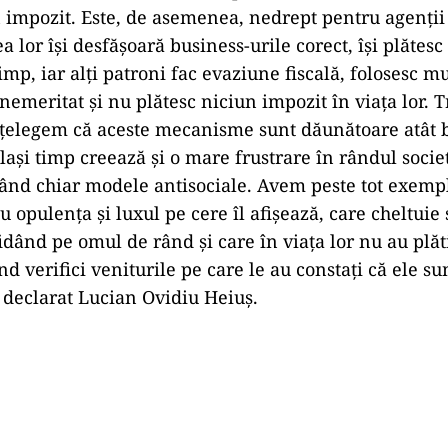
n impozit. Este, de asemenea, nedrept pentru agenţi
a lor îşi desfăşoară business-urile corect, îşi plătesc 
imp, iar alţi patroni fac evaziune fiscală, folosesc m
nemeritat şi nu plătesc niciun impozit în viaţa lor. 
 înţelegem că aceste mecanisme sunt dăunătoare atât 
elaşi timp creează şi o mare frustrare în rândul societ
ând chiar modele antisociale. Avem peste tot exemp
u opulenţa şi luxul pe cere îl afişează, care cheltui
idând pe omul de rând şi care în viaţa lor nu au plăt
nd verifici veniturile pe care le au constaţi că ele s
a declarat Lucian Ovidiu Heiuş.
Play