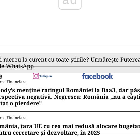
ii mereu la curent cu toate știrile? Urmărește Puterea
 de WhatsApp
rea Financiara
ody’s menține ratingul României la Baa3, dar pă
rspectiva negativă. Negrescu: România „nu a câști
itat o pierdere”
rea Financiara
mânia, țara UE cu cea mai redusă alocare bugetar
ntru cercetare și dezvoltare, în 2025