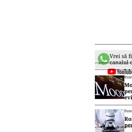
Vrei să f
canalul
Pute
Mo
pe
ev
Pute
Ro
pe