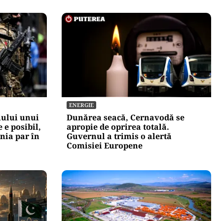
ENERGIE
iului unui
Dunărea seacă, Cernavodă se
 e posibil,
apropie de oprirea totală.
onia par în
Guvernul a trimis o alertă
Comisiei Europene