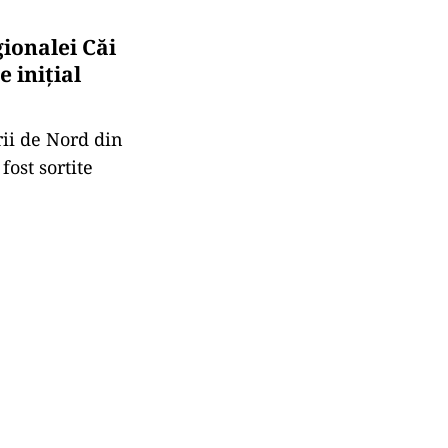
gionalei Căi
 inițial
rii de Nord din
fost sortite