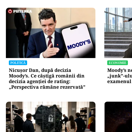
POLITICĂ
ECONOMIE
Nicușor Dan, după decizia
Moody’s ne
Moody’s. Ce câștigă românii din
„junk”-ulu
decizia agenției de rating:
examenul 
„Perspectiva rămâne rezervată”