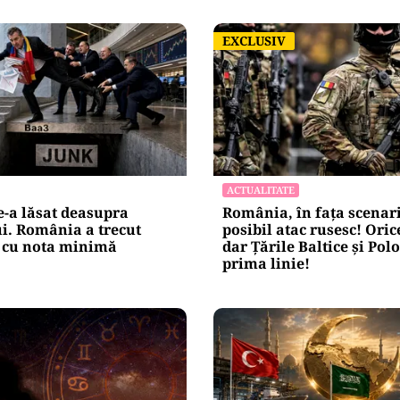
EXCLUSIV
EXCLUSIV
ACTUALITATE
-a lăsat deasupra
România, în fața scenar
i. România a trecut
posibil atac rusesc! Orice
cu nota minimă
dar Țările Baltice și Pol
prima linie!