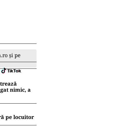
.ro și pe
strează
gat nimic, a
ă pe locuitor