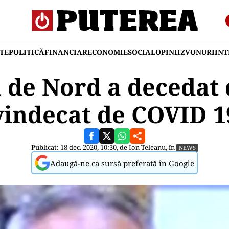
TE
POLITICĂ
FINANCIAR
ECONOMIE
SOCIAL
OPINII
ZVONURI
IN
i de Nord a decedat 
vindecat de COVID 1
Publicat: 18 dec. 2020, 10:30, de
Ion Teleanu
, în
NEWS
Adaugă-ne ca sursă preferată în Google