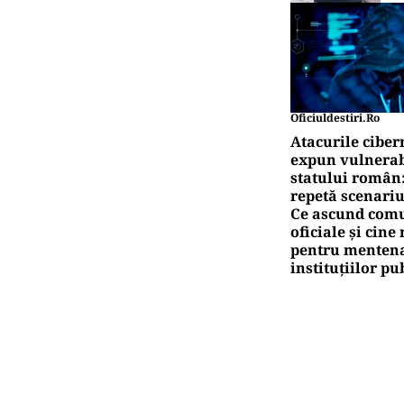
Oficiuldestiri.ro
Atacurile ciber
expun vulnerabi
statului român
repetă scenariu
Ce ascund comu
oficiale și cin
pentru mentena
instituțiilor pu