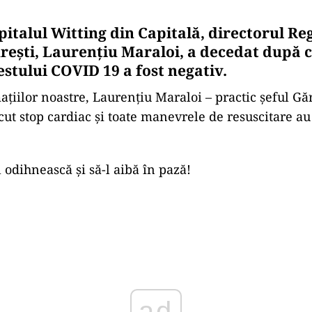
pitalul Witting din Capitală, directorul Re
rești, Laurențiu Maraloi, a decedat după ce
estului COVID 19 a fost negativ.
ațiilor noastre, Laurențiu Maraloi – practic șeful Gă
cut stop cardiac și toate manevrele de resuscitare au 
odihnească și să-l aibă în pază!
Play