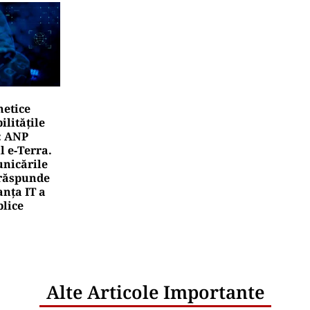
netice
litățile
: ANP
l e‑Terra.
nicările
e răspunde
nța IT a
blice
Alte Articole Importante