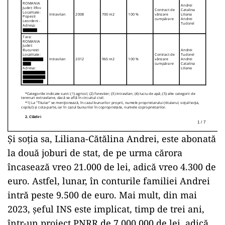
Și soția sa, Liliana-Cătălina Andrei, este abonată
la două joburi de stat, de pe urma cărora
încasează vreo 21.000 de lei, adică vreo 4.300 de
euro. Astfel, lunar, în conturile familiei Andrei
intră peste 9.500 de euro. Mai mult, din mai
2023, șeful INS este implicat, timp de trei ani,
într-un proiect PNRR de 7.000.000 de lei, adică