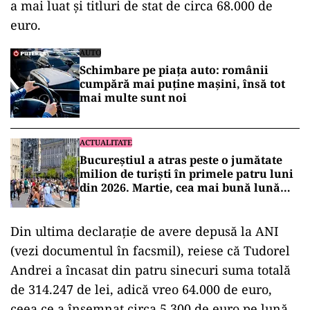
a mai luat și titluri de stat de circa 68.000 de
euro.
AUTO
Schimbare pe piața auto: românii
cumpără mai puține mașini, însă tot
mai multe sunt noi
ACTUALITATE
Bucureștiul a atras peste o jumătate
milion de turiști în primele patru luni
din 2026. Martie, cea mai bună lună
pentru turismul Capitalei
Din ultima declarație de avere depusă la ANI
(vezi documentul în facsmil), reiese că Tudorel
Andrei a încasat din patru sinecuri suma totală
de 314.247 de lei, adică vreo 64.000 de euro,
ceea ce a însemnat circa 5.300 de euro pe lună.