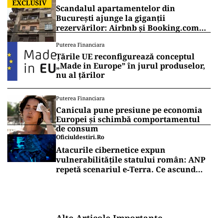
EXCLUSIV
Scandalul apartamentelor din
București ajunge la giganții
rezervărilor: Airbnb și Booking.com
anunță măsuri și cer respectarea legii
Puterea Financiara
Țările UE reconfigurează conceptul
„Made in Europe” în jurul produselor,
nu al țărilor
Puterea Financiara
Canicula pune presiune pe economia
Europei și schimbă comportamentul
de consum
Oficiuldestiri.ro
Atacurile cibernetice expun
vulnerabilitățile statului român: ANP
repetă scenariul e‑Terra. Ce ascund
comunicările oficiale și cine răspunde
pentru mentenanța IT a instituțiilor
publice
Alte Articole Importante