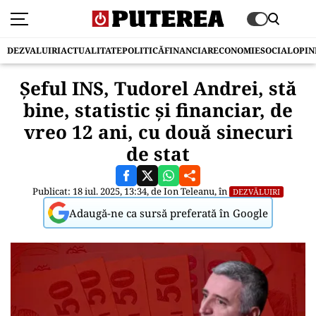
DEZVALUIRI
ACTUALITATE
POLITICĂ
FINANCIAR
ECONOMIE
SOCIAL
OPIN
Șeful INS, Tudorel Andrei, stă
bine, statistic și financiar, de
vreo 12 ani, cu două sinecuri
de stat
Publicat: 18 iul. 2025, 13:34, de
Ion Teleanu
, în
DEZVĂLUIRI
Adaugă-ne ca sursă preferată în Google