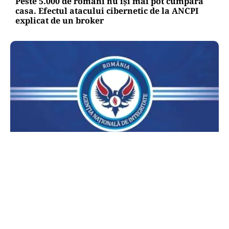
Peste 5.000 de români nu își mai pot cumpăra
casa. Efectul atacului cibernetic de la ANCPI
explicat de un broker
POLITICĂ
Lovitură pentru legea ANI: USR și PNL au
sesizat CCR. Decizia poate influența banii din
PNRR