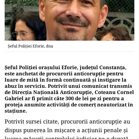
Șeful Poliției Eforie, dna
Șeful Poliției orașului Eforie, județul Constanța,
este anchetat de procurorii anticorupție pentru
luare de mită în formă continuată și instigare la
abuz în serviciu. Potrivit unui comunicat transmis
de Direcția Națională Anticorupție, Coteanu Cornel
Gabriel ar fi primit câte 300 de lei pe zi pentru a
proteja anumite activități de comerț neautorizat în
stațiune.
Potrivit sursei citate, procurorii anticorupție au
dispus punerea în mișcare a acțiunii penale și
luarea măsurii controlului judiciar pe o durată