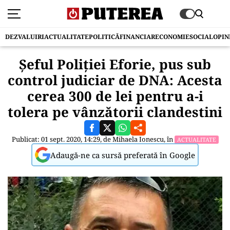
DEZVALUIRI
ACTUALITATE
POLITICĂ
FINANCIAR
ECONOMIE
SOCIAL
OPIN
Șeful Poliției Eforie, pus sub
control judiciar de DNA: Acesta
cerea 300 de lei pentru a-i
tolera pe vânzătorii clandestini
Publicat: 01 sept. 2020, 14:29, de
Mihaela Ionescu
, în
ACTUALITATE
Adaugă-ne ca sursă preferată în Google