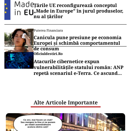
Țările UE reconfigurează conceptul
„Made in Europe” în jurul produselor,
nu al țărilor
Puterea Financiara
Canicula pune presiune pe economia
Europei și schimbă comportamentul
de consum
Oficiuldestiri.ro
Atacurile cibernetice expun
vulnerabilitățile statului român: ANP
repetă scenariul e‑Terra. Ce ascund
comunicările oficiale și cine răspunde
pentru mentenanța IT a instituțiilor
publice
Alte Articole Importante