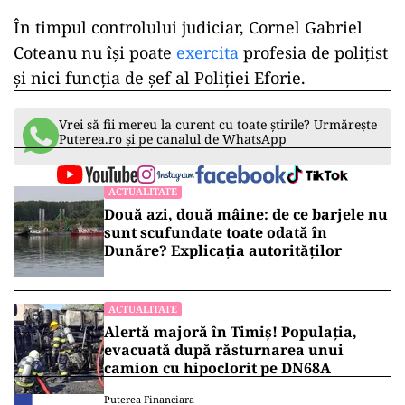
În timpul controlului judiciar, Cornel Gabriel
Coteanu nu îşi poate
exercita
profesia de poliţist
şi nici funcţia de şef al Poliţiei Eforie.
Vrei să fii mereu la curent cu toate știrile? Urmărește
Puterea.ro și pe canalul de WhatsApp
ACTUALITATE
Două azi, două mâine: de ce barjele nu
sunt scufundate toate odată în
Dunăre? Explicația autorităților
ACTUALITATE
Alertă majoră în Timiș! Populația,
evacuată după răsturnarea unui
camion cu hipoclorit pe DN68A
Puterea Financiara