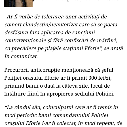
faptele în fața DNA
„Ar fi vorba de tolerarea unor activităţi de
comerţ clandestin/neautorizat care să se poată
desfăşura fără aplicarea de sancţiuni
contravenţionale şi fără confiscări de mărfuri,
cu precădere pe plajele staţiunii Eforie”, se arată
în comunicat.
Procurorii anticorupție menționează că șeful
Poliției orașului Eforie ar fi primit 300 lei/zi,
primind banii o dată la câteva zile, locul de
întâlnire fiind în apropierea sediului Poliției.
“La rândul său, coinculpatul care ar fi remis în
mod periodic banii comandantului Poliţiei
oraşului Eforie i-ar fi colectat, în mod repetat, de