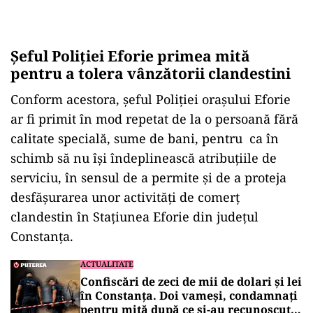
Șeful Poliției Eforie primea mită
pentru a tolera vânzătorii clandestini
Conform acestora, șeful Poliției orașului Eforie
ar fi primit în mod repetat de la o persoană fără
calitate specială, sume de bani, pentru ca în
schimb să nu îşi îndeplinească atribuţiile de
serviciu, în sensul de a permite şi de a proteja
desfăşurarea unor activităţi de comerţ
clandestin în Staţiunea Eforie din judeţul
Constanţa.
ACTUALITATE
Confiscări de zeci de mii de dolari și lei
în Constanța. Doi vameși, condamnați
pentru mită după ce și-au recunoscut