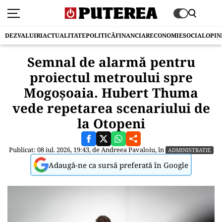
DEZVALUIRI
ACTUALITATE
POLITICĂ
FINANCIAR
ECONOMIE
SOCIAL
OPIN
Semnal de alarmă pentru
proiectul metroului spre
Mogoșoaia. Hubert Thuma
vede repetarea scenariului de
la Otopeni
Publicat: 08 iul. 2026, 19:43, de
Andreea Pavaloiu
, în
ADMINISTRATIE
Adaugă-ne ca sursă preferată în Google