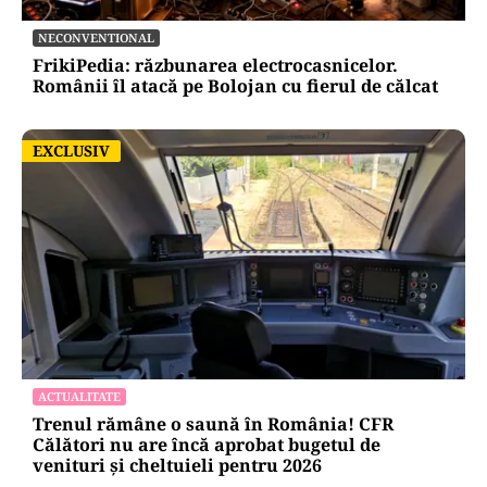
NECONVENTIONAL
FrikiPedia: răzbunarea electrocasnicelor.
Românii îl atacă pe Bolojan cu fierul de călcat
EXCLUSIV
EXCLUSIV
ACTUALITATE
Trenul rămâne o saună în România! CFR
Călători nu are încă aprobat bugetul de
venituri și cheltuieli pentru 2026