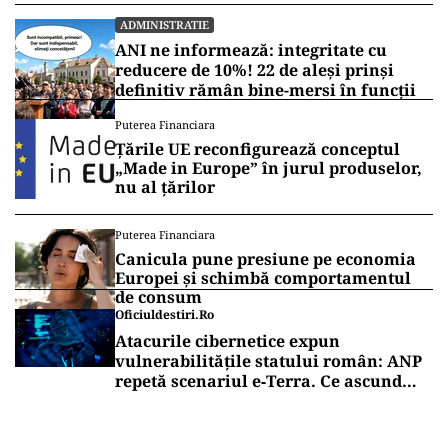
ADMINISTRATIE
ANI ne informează: integritate cu
reducere de 10%! 22 de aleși prinși
definitiv rămân bine-mersi în funcții
Puterea Financiara
Țările UE reconfigurează conceptul
„Made in Europe” în jurul produselor,
nu al țărilor
Puterea Financiara
Canicula pune presiune pe economia
Europei și schimbă comportamentul
de consum
Oficiuldestiri.ro
Atacurile cibernetice expun
vulnerabilitățile statului român: ANP
repetă scenariul e‑Terra. Ce ascund
comunicările oficiale și cine răspunde
pentru mentenanța IT a instituțiilor
publice