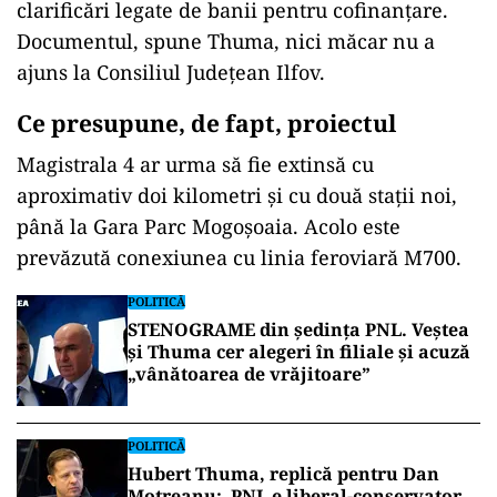
clarificări legate de banii pentru cofinanțare.
Documentul, spune Thuma, nici măcar nu a
ajuns la Consiliul Județean Ilfov.
Ce presupune, de fapt, proiectul
Magistrala 4 ar urma să fie extinsă cu
aproximativ doi kilometri și cu două stații noi,
până la Gara Parc Mogoșoaia. Acolo este
prevăzută conexiunea cu linia feroviară M700.
POLITICĂ
STENOGRAME din ședința PNL. Veștea
și Thuma cer alegeri în filiale și acuză
„vânătoarea de vrăjitoare”
POLITICĂ
Hubert Thuma, replică pentru Dan
Motreanu:„PNL e liberal-conservator