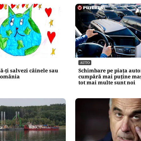
AUTO
să-ți salvezi câinele sau
Schimbare pe piața auto
 România
cumpără mai puține maș
tot mai multe sunt noi