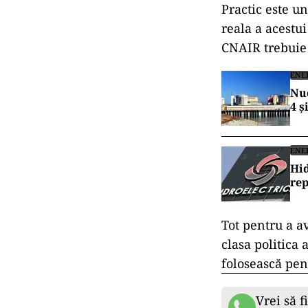
Practic este u
reala a acestui
CNAIR trebuie 
ENE
Nuc
4 ș
ENE
Hid
rep
Tot pentru a a
clasa politica 
folosească pen
Vrei să f