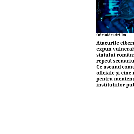
Oficiuldestiri.ro
Atacurile ciber
expun vulnerabi
statului român
repetă scenariu
Ce ascund comu
oficiale și cin
pentru mentena
instituțiilor pu