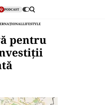
PODCAST
TERNAȚIONAL
LIFESTYLE
vă pentru
nvestiţii
ată