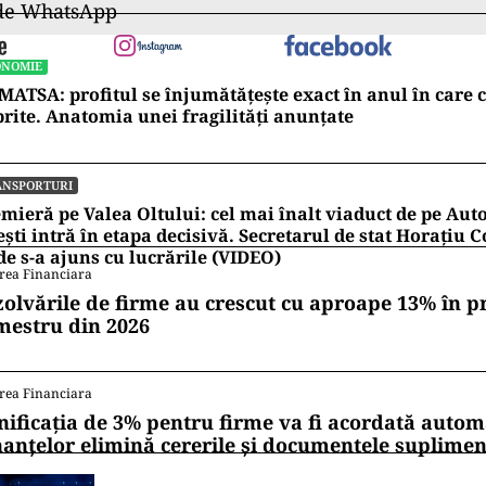
 de WhatsApp
ONOMIE
ATSA: profitul se înjumătățește exact în anul în care 
rite. Anatomia unei fragilități anunțate
ANSPORTURI
mieră pe Valea Oltului: cel mai înalt viaduct de pe Auto
ești intră în etapa decisivă. Secretarul de stat Horațiu
e s-a ajuns cu lucrările (VIDEO)
rea Financiara
zolvările de firme au crescut cu aproape 13% în p
mestru din 2026
rea Financiara
nificația de 3% pentru firme va fi acordată autom
nanțelor elimină cererile și documentele suplime