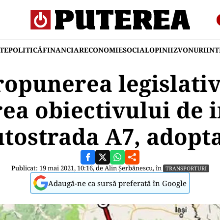
TE
POLITICĂ
FINANCIAR
ECONOMIE
SOCIAL
OPINII
ZVONURI
IN
ropunerea legislati
a obiectivului de i
tostrada A7, adopt
Publicat: 19 mai 2021, 10:16, de
Alin Șerbănescu
, în
TRANSPORTURI
Adaugă-ne ca sursă preferată în Google