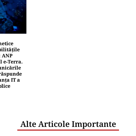
netice
litățile
: ANP
l e‑Terra.
nicările
e răspunde
nța IT a
blice
Alte Articole Importante