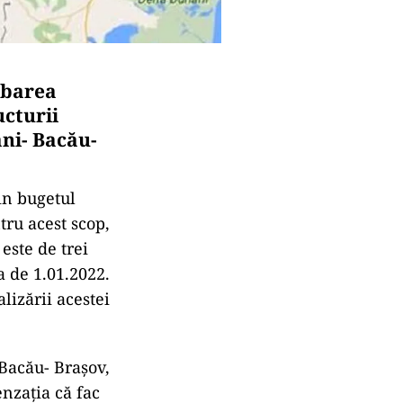
obarea
ucturii
ani- Bacău-
rin bugetul
tru acest scop,
este de trei
a de 1.01.2022.
lizării acestei
 Bacău- Brașov,
enzația că fac