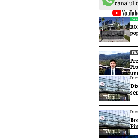
canalul
EC
ROM
pop
TR
Pre
Pit
und
Pute
Di
se
Pute
Bo
Fi