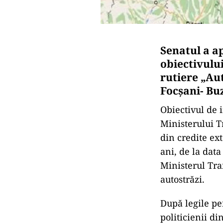
Senatul a a
obiectivului
rutiere „Au
Focșani- Buz
Obiectivul de i
Ministerului T
din credite ex
ani, de la data
Ministerul Tra
autostrăzi.
După legile pe
politicienii d