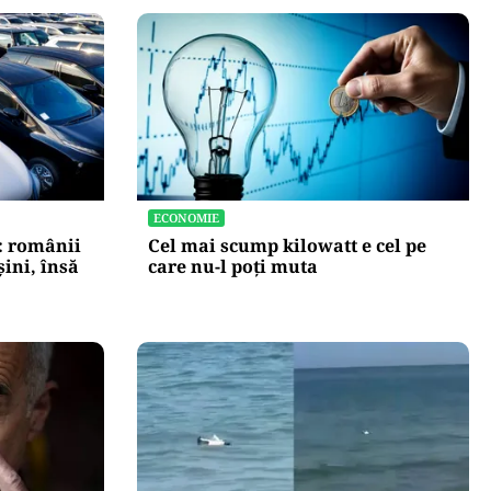
ECONOMIE
: românii
Cel mai scump kilowatt e cel pe
ini, însă
care nu-l poți muta