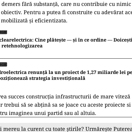
n demers fără substanță, care nu contribuie cu nimic 
 obiectiv. Pentru a putea fi construite cu adevărat ace
mobilizată și eficientizata.
RGIE
learelectrica: Cine plătește — și în ce ordine — Doiceșt
i retehnologizarea
RGIE
roelectrica renunță la un proiect de 1,27 miliarde lei pe 
oziționează strategia investițională
vea succes construcția infrastructurii de mare vitez
ar trebui să se abțină sa se joace cu aceste proiecte si
tru imaginea unui partid sau al altuia.
ii mereu la curent cu toate știrile? Urmărește Puterea