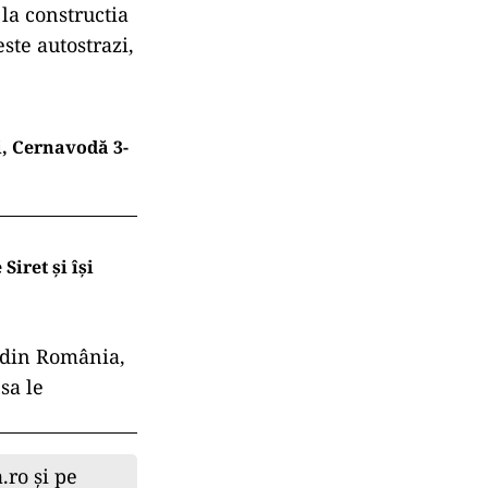
la constructia
ste autostrazi,
i, Cernavodă 3-
Siret și își
ă din România,
 sa le
.ro și pe