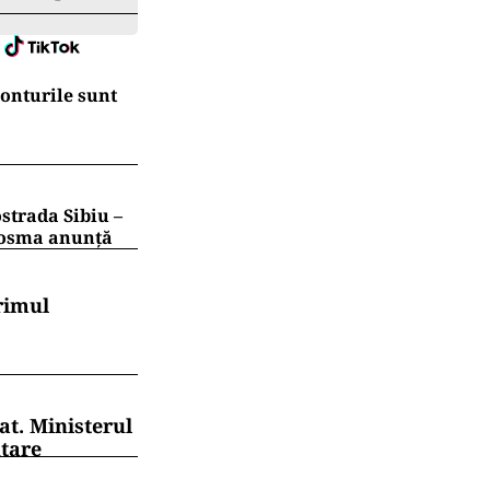
conturile sunt
strada Sibiu –
 Cosma anunță
rimul
at. Ministerul
ntare