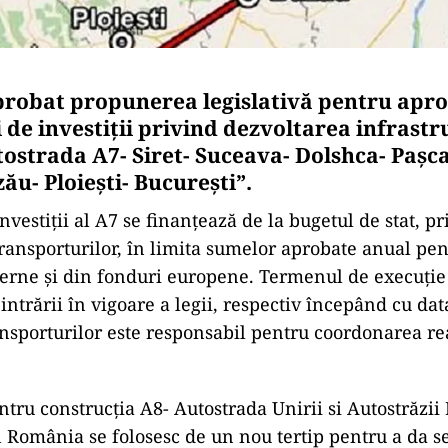
probat propunerea legislativă pentru apr
 de investiții privind dezvoltarea infrastr
tostrada A7- Siret- Suceava- Dolshca- Pașc
ău- Ploiești- București”.
nvestiții al A7 se finanțează de la bugetul de stat, p
ransporturilor, în limita sumelor aprobate anual pen
terne și din fonduri europene. Termenul de execuție 
 intrării în vigoare a legii, respectiv începând cu dat
nsporturilor este responsabil pentru coordonarea rea
ntru construcția A8- Autostrada Unirii si Autostrăzii
in România se folosesc de un nou tertip pentru a da s