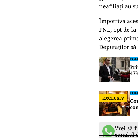
AUR și US
din două 
Potrivit datelo
„
pentru
”, 56 „
„pentru”, USR 
neafiliați au s
Împotriva aces
PNL, opt de la 