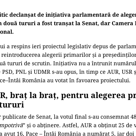
itic declanșat de inițiativa parlamentară de alege
n două tururi a fost tranșat la Senat, dar Camera
ional.
ui a respins ieri proiectul legislativ depus de parla
reintroducerea alegerii primarilor și a președinților
uă tururi de scrutin. Inițiativa nu a întrunit număru
e PSD, PNL și UDMR s-au opus, în timp ce AUR, USR ș
ce–Întâi România au votat în favoarea proiectului.