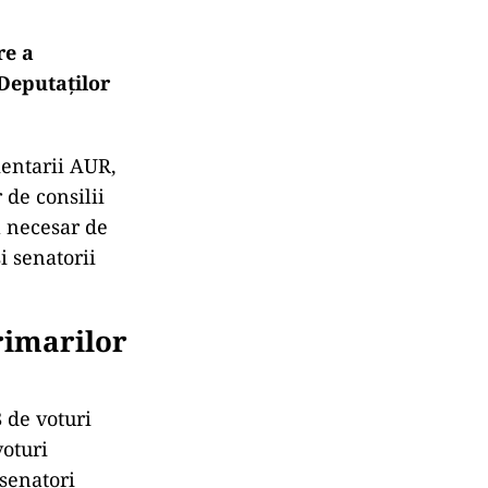
re a
 Deputaților
mentarii AUR,
 de consilii
l necesar de
i senatorii