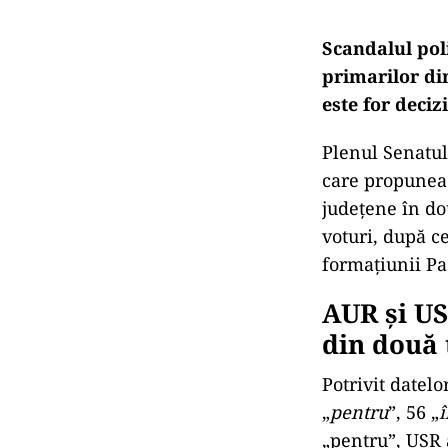
Scandalul pol
primarilor di
este for deciz
Plenul Senatul
care propunea 
județene în do
voturi, după c
formațiunii Pa