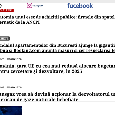
rilor din două tururi, dar fără succes, urmând ca l
decidă forma finală a acestui proiect legislativ.
TICĂ
mul sondaj din criza politică, prezentat de Sebastian Gh
, PSD și PNL bat pasul pe loc la 16%
TICĂ
troversa alegerilor anticipate: există ori nu obstacole
stituționale? Hunor spune că da. Tudorel Toader ne l
ii mereu la curent cu toate știrile? Urmărește Puterea
 de WhatsApp
VĂLUIRI
tomia unui eșec de achiziții publice: firmele din spatel
ernetic de la ANCPI