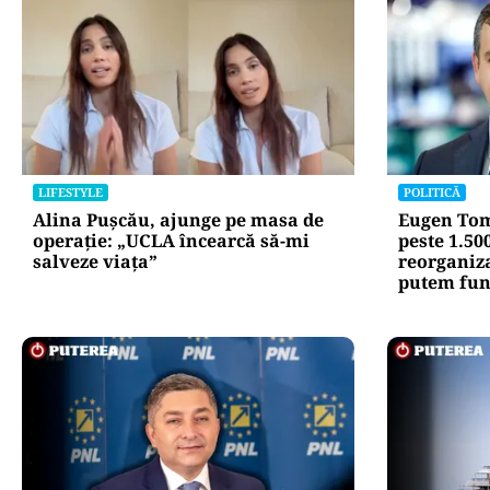
Atacurile ciber
expun vulnerabi
statului român
repetă scenariu
Ce ascund comu
oficiale și cin
pentru mentena
instituțiilor pu