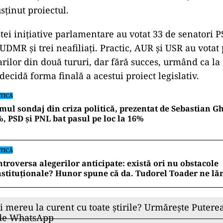
ad
R, braț la braț, pentru alegerea p
tururi
r publicate de Senat, la votul final s-au consemnat 4
împotrivă
” și o abținere. Astfel, AUR a obținut 25 de 
a avut 16, Pace – Întâi România a numărat 5, iar doi
usținut proiectul.
tei inițiative parlamentare au votat 33 de senatori P
UDMR și trei neafiliați. Practic, AUR și USR au votat