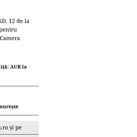
rimarilor
8 de voturi
voturi
 senatori
SD, 12 de la
 pentru