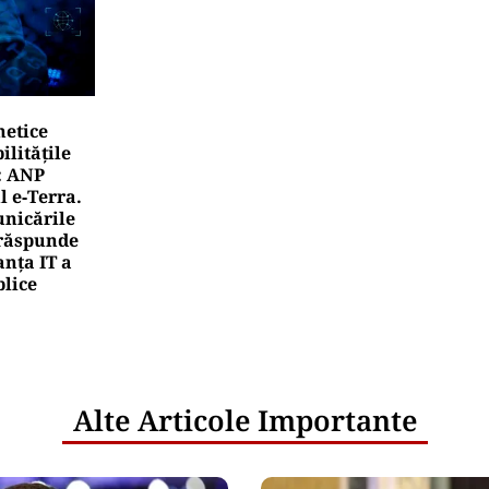
CHETE
ndalul apartamentelor din București ajunge la giganții
bnb și Booking.com anunță măsuri și cer respectarea le
rea Financiara
mânia, țara UE cu cea mai redusă alocare bugetar
ntru cercetare și dezvoltare, în 2025
rea Financiara
ansgaz vrea să devină acționar la dezvoltatorul u
erican de gaze naturale lichefiate