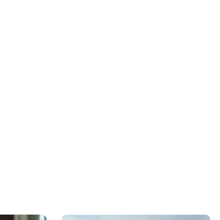
 rezervărilor:
gii
ă pe locuitor
nui terminal