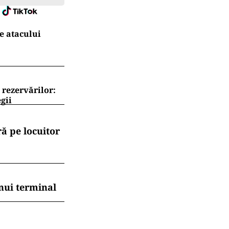
a Camera
iță: AUR la
ămurește
.ro și pe
e atacului