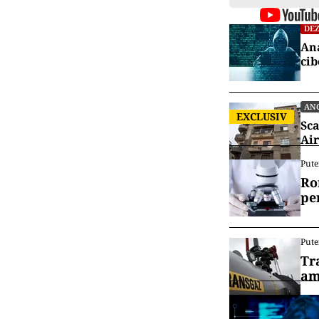
alegerea prima
Deputaților să 
POLI
Pri
47%
POLI
EXCLUSIV
Con
con
Vrei să f
canalul
DEZ
Ana
cib