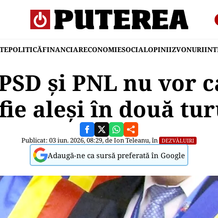
TE
POLITICĂ
FINANCIAR
ECONOMIE
SOCIAL
OPINII
ZVONURI
IN
 PSD și PNL nu vor c
fie aleși în două tur
Publicat: 03 iun. 2026, 08:29, de
Ion Teleanu
, în
DEZVĂLUIRI
Adaugă-ne ca sursă preferată în Google