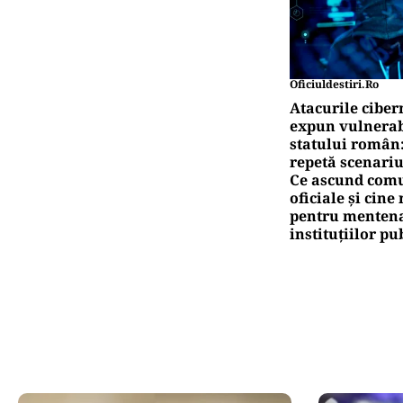
AN
EXCLUSIV
Sca
Air
Pute
Ro
pe
Pute
Tr
am
Oficiuldestiri.ro