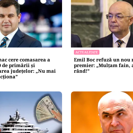
netice
litățile
: ANP
l e‑Terra.
nicările
e răspunde
nța IT a
blice
Alte Articole Importante