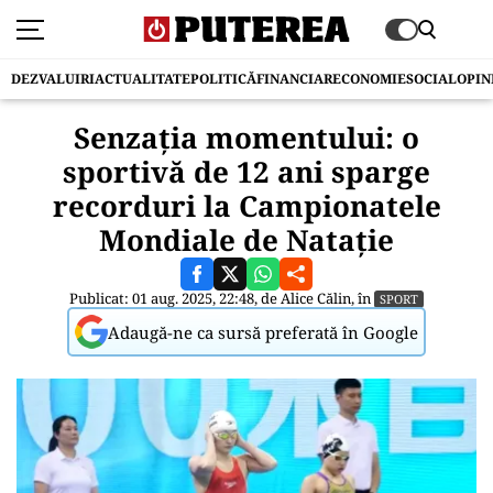
DEZVALUIRI
ACTUALITATE
POLITICĂ
FINANCIAR
ECONOMIE
SOCIAL
OPIN
Senzația momentului: o
sportivă de 12 ani sparge
recorduri la Campionatele
Mondiale de Natație
Publicat: 01 aug. 2025, 22:48, de
Alice Călin
, în
SPORT
Adaugă-ne ca sursă preferată în Google