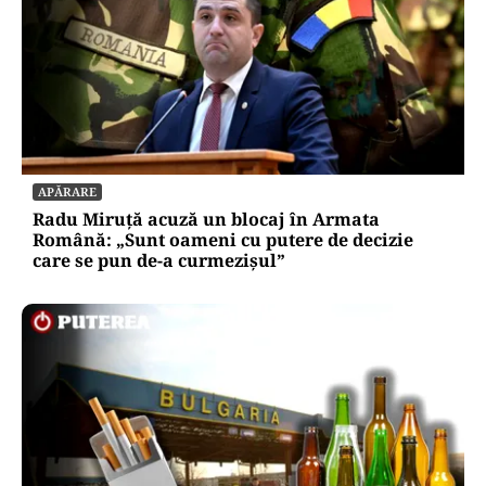
APĂRARE
Radu Miruță acuză un blocaj în Armata
Română: „Sunt oameni cu putere de decizie
care se pun de-a curmezișul”