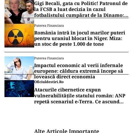
Gigi Becali, gata cu Politic! Patronul de
la FCSB a luat decizia în cazul
fotbalistului cumpărat de la Dinamo:
„Fac curățenie! Nu e de echipa asta”
Puterea Financiara
România intră în jocul marilor puteri
pentru uraniul blocat în Niger. Miza:
un stoc de peste 1.000 de tone
Puterea Financiara
Impactul economic al verii infernale
europene: căldura extremă începe să
lovească direct economia
Oficiuldestiri.ro
Atacurile cibernetice expun
vulnerabilitățile statului român: ANP
repetă scenariul e‑Terra. Ce ascund
comunicările oficiale și cine răspunde
pentru mentenanța IT a instituțiilor
publice
Alte Articole Importante