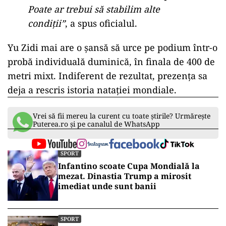
Poate ar trebui să stabilim alte
condiții”
, a spus oficialul.
Yu Zidi mai are o șansă să urce pe podium într-o
probă individuală duminică, în finala de 400 de
metri mixt. Indiferent de rezultat, prezența sa
deja a rescris istoria natației mondiale.
Vrei să fii mereu la curent cu toate știrile? Urmărește
Puterea.ro și pe canalul de WhatsApp
SPORT
Infantino scoate Cupa Mondială la
mezat. Dinastia Trump a mirosit
imediat unde sunt banii
SPORT