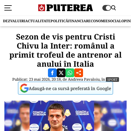
DEZVALUIRI
ACTUALITATE
POLITICĂ
FINANCIAR
ECONOMIE
SOCIAL
OPIN
Sezon de vis pentru Cristi
Chivu la Inter: românul a
primit trofeul de antrenor al
anului în Italia
Publicat: 23 mai 2026, 20:18, de
Andreea Pavaloiu
, în
SPORT
Adaugă-ne ca sursă preferată în Google