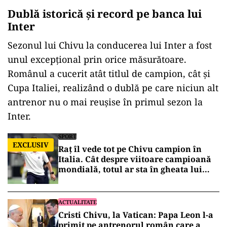
Dublă istorică și record pe banca lui
Inter
Sezonul lui Chivu la conducerea lui Inter a fost
unul excepțional prin orice măsurătoare.
Românul a cucerit atât titlul de campion, cât și
Cupa Italiei, realizând o dublă pe care niciun alt
antrenor nu o mai reușise în primul sezon la
Inter.
SPORT
EXCLUSIV
Raț îl vede tot pe Chivu campion în
Italia. Cât despre viitoare campioană
mondială, totul ar sta în gheata lui
Messi
ACTUALITATE
Cristi Chivu, la Vatican: Papa Leon l-a
primit pe antrenorul român care a