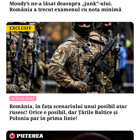
Moody’s ne-a lăsat deasupra „junk”-ului.
România a trecut examenul cu nota minimă
EXCLUSIV
EXCLUSIV
ACTUALITATE
România, în fața scenariului unui posibil atac
rusesc! Orice e posibil, dar Țările Baltice și
Polonia par în prima linie!