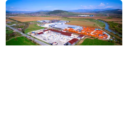
BUSINESS
TeraPlast (TRP) —Venituri în creștere,
profitabilitate sub presiune
TOS
Politica Cookies
Protecția Datelor Personale
Despre Noi
Publicitate
Echipa
© 2026, toate drepturile rezervate puterea.ro