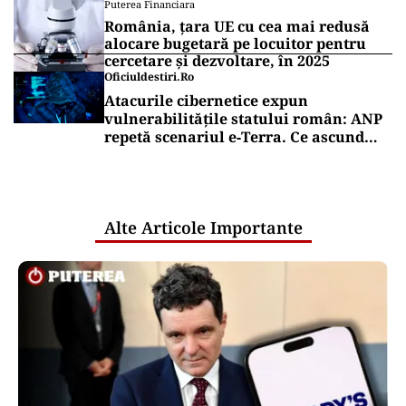
Puterea Financiara
România, țara UE cu cea mai redusă
alocare bugetară pe locuitor pentru
cercetare și dezvoltare, în 2025
Oficiuldestiri.ro
Atacurile cibernetice expun
vulnerabilitățile statului român: ANP
repetă scenariul e‑Terra. Ce ascund
comunicările oficiale și cine răspunde
pentru mentenanța IT a instituțiilor
publice
Alte Articole Importante