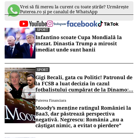
Vrei să fii mereu la curent cu toate știrile? Urmărește
Puterea.ro și pe canalul de WhatsApp
SPORT
Infantino scoate Cupa Mondială la
mezat. Dinastia Trump a mirosit
imediat unde sunt banii
SPORT
Gigi Becali, gata cu Politic! Patronul de
la FCSB a luat decizia în cazul
fotbalistului cumpărat de la Dinamo:
„Fac curățenie! Nu e de echipa asta”
Puterea Financiara
Moody’s menține ratingul României la
Baa3, dar păstrează perspectiva
negativă. Negrescu: România „nu a
câștigat nimic, a evitat o pierdere”