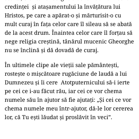
credinței şi atașamentului la învăţătura lui
Hristos, pe care a apărat-o şi mărturisit-o cu
mult curaj în faţa celor care îl sileau să se abată
de la acest drum. Înaintea celor care îl forţau să
nege religia creştină, tânărul mucenic Gheorghe
nu se înclină şi dă dovadă de curaj.
În ultimele clipe ale vieţii sale pă­mânteşti,
rosteşte o mişcătoare rugăciune de laudă a lui
Dumnezeu şi îi cere Atotputernicului să-i ierte
pe cei ce i-au făcut rău, iar cei ce vor chema
numele său în ajutor să fie ajutaţi: „Și cei ce vor
chema numele meu într-ajutor, dă-le lor cererea
lor, că Tu eşti lăudat şi proslăvit în veci”.
Play