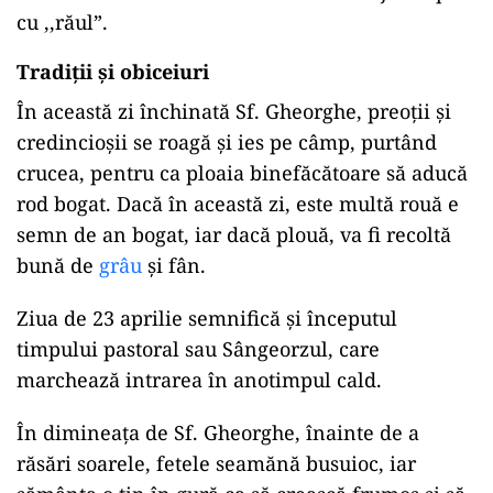
cu ,,răul”.
Tradiții și obiceiuri
În această zi închinată Sf. Gheorghe, preoții și
credincioșii se roagă și ies pe câmp, purtând
crucea, pentru ca ploaia binefăcătoare să aducă
rod bogat. Dacă în această zi, este multă rouă e
semn de an bogat, iar dacă plouă, va fi recoltă
bună de
grâu
și fân.
Ziua de 23 aprilie semnifică și începutul
timpului pastoral sau Sângeorzul, care
marchează intrarea în anotimpul cald.
În dimineața de Sf. Gheorghe, înainte de a
răsări soarele, fetele seamănă busuioc, iar