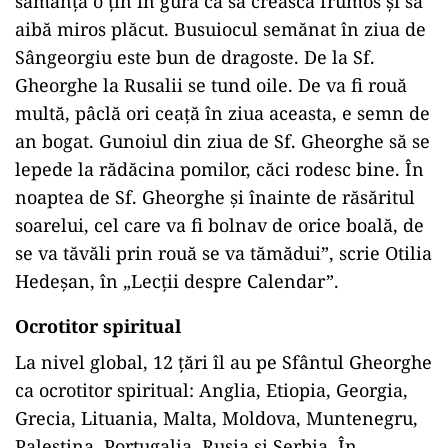
sămânța o țin în gură ca să crească frumos și să
aibă miros plăcut. Busuiocul semănat în ziua de
Sângeorgiu este bun de dragoste. De la Sf.
Gheorghe la Rusalii se tund oile. De va fi rouă
multă, pâclă ori ceață în ziua aceasta, e semn de
an bogat. Gunoiul din ziua de Sf. Gheorghe să se
lepede la rădăcina pomilor, căci rodesc bine. În
noaptea de Sf. Gheorghe și înainte de răsăritul
soarelui, cel care va fi bolnav de orice boală, de
se va tăvăli prin rouă se va tămădui”, scrie Otilia
Hedeșan, în „Lecții despre Calendar”.
Ocrotitor spiritual
La nivel global, 12 țări îl au pe Sfântul Gheorghe
ca ocrotitor spiritual: Anglia, Etiopia, Georgia,
Grecia, Lituania, Malta, Moldova, Muntenegru,
Palestina, Portugalia, Rusia și Serbia. În