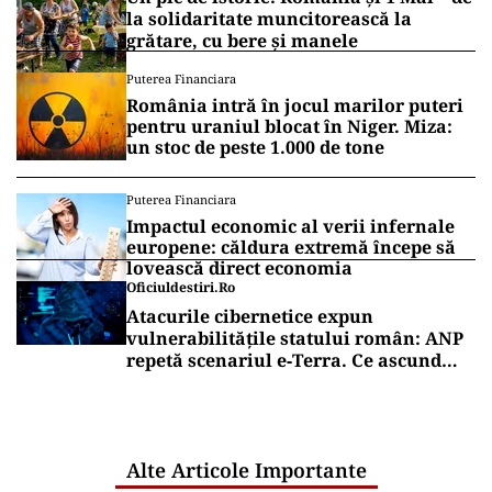
la solidaritate muncitorească la
grătare, cu bere și manele
Puterea Financiara
România intră în jocul marilor puteri
pentru uraniul blocat în Niger. Miza:
un stoc de peste 1.000 de tone
Puterea Financiara
Impactul economic al verii infernale
europene: căldura extremă începe să
lovească direct economia
Oficiuldestiri.ro
Atacurile cibernetice expun
vulnerabilitățile statului român: ANP
repetă scenariul e‑Terra. Ce ascund
comunicările oficiale și cine răspunde
pentru mentenanța IT a instituțiilor
publice
Alte Articole Importante