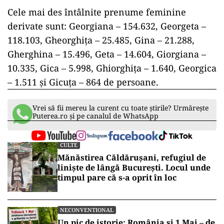
Cele mai des întâlnite prenume feminine
derivate sunt: Georgiana – 154.632, Georgeta –
118.103, Gheorghiţa – 25.485, Gina – 21.288,
Gherghina – 15.496, Geta – 14.604, Giorgiana –
10.335, Gica – 5.998, Ghiorghiţa – 1.640, Georgica
– 1.511 şi Gicuţa – 864 de persoane.
Vrei să fii mereu la curent cu toate știrile? Urmărește
Puterea.ro și pe canalul de WhatsApp
CULTE
Mănăstirea Căldărușani, refugiul de
liniște de lângă București. Locul unde
timpul pare că s-a oprit în loc
NECONVENTIONAL
Un pic de istorie: România și 1 Mai – de