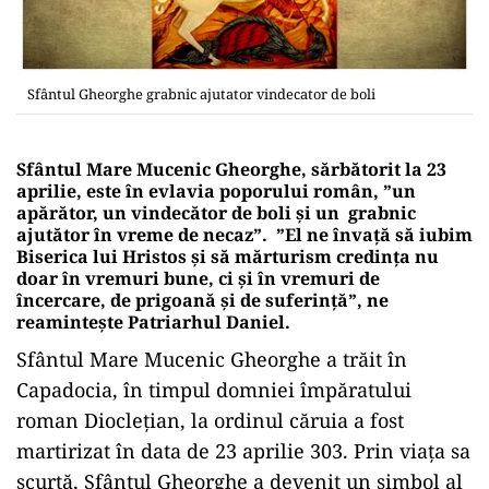
Sfântul Gheorghe grabnic ajutator vindecator de boli
Sfântul Mare Mucenic Gheorghe, sărbătorit la 23
aprilie, este în evlavia poporului român, ”un
apărător, un vindecător de boli și un grabnic
ajutător în vreme de necaz”. ”El ne învață să iubim
Biserica lui Hristos și să mărturism credința nu
doar în vremuri bune, ci și în vremuri de
încercare, de prigoană și de suferință”, ne
reamintește Patriarhul Daniel.
Sfântul Mare Mucenic Gheorghe a trăit în
Capadocia, în timpul domniei împăratului
roman Diocleţian, la ordinul căruia a fost
martirizat în data de 23 aprilie 303. Prin viaţa sa
scurtă, Sfântul Gheorghe a devenit un simbol al