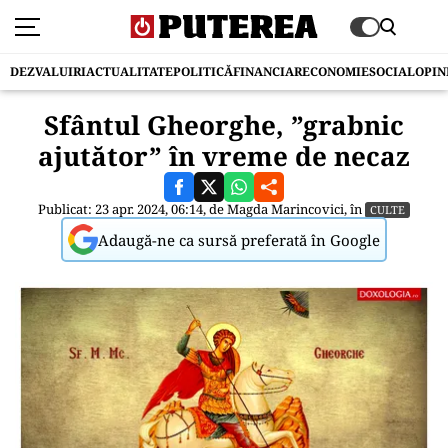
DEZVALUIRI
ACTUALITATE
POLITICĂ
FINANCIAR
ECONOMIE
SOCIAL
OPIN
Sfântul Gheorghe, ”grabnic
ajutător” în vreme de necaz
Publicat: 23 apr. 2024, 06:14, de
Magda Marincovici
, în
CULTE
Adaugă-ne ca sursă preferată în Google