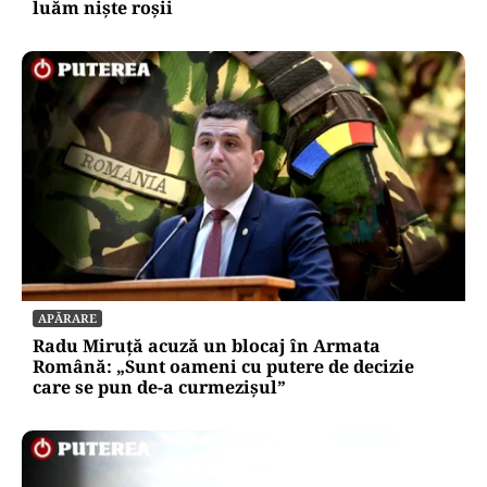
luăm niște roșii
APĂRARE
Radu Miruță acuză un blocaj în Armata
Română: „Sunt oameni cu putere de decizie
care se pun de-a curmezișul”