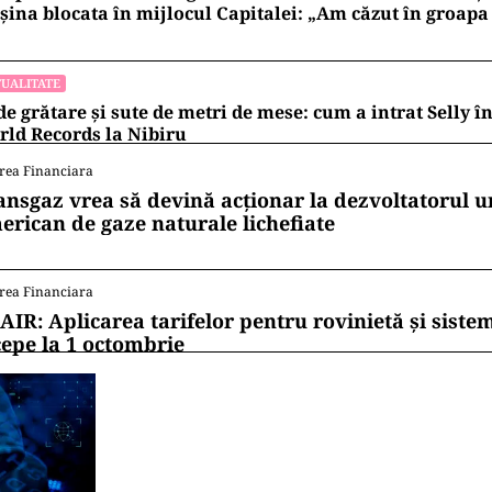
ina blocata în mijlocul Capitalei: „Am căzut în groapa
UALITATE
de grătare și sute de metri de mese: cum a intrat Selly 
ld Records la Nibiru
rea Financiara
ansgaz vrea să devină acționar la dezvoltatorul u
erican de gaze naturale lichefiate
rea Financiara
AIR: Aplicarea tarifelor pentru rovinietă și siste
cepe la 1 octombrie