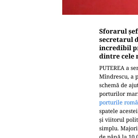
Sforarul șef
secretarul 
incredibil p
dintre cele
PUTEREA a semn
Mîndrescu, a p
schemă de ajuto
porturilor mar
porturile româ
spatele aceste
și viitorul pol
simplu. Majori
de până la 10.