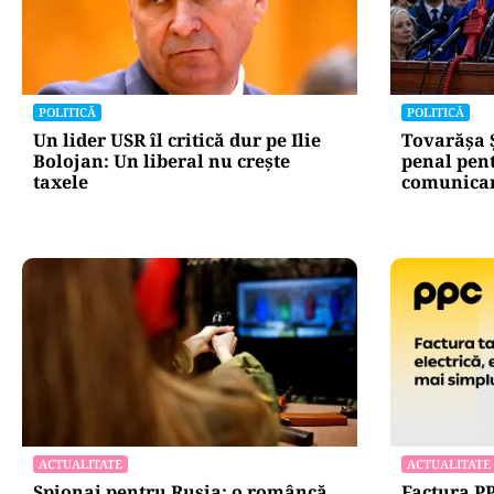
POLITICĂ
POLITICĂ
Un lider USR îl critică dur pe Ilie
Tovarășa 
Bolojan: Un liberal nu crește
penal pent
taxele
comunicar
ACTUALITATE
ACTUALITATE
Spionaj pentru Rusia: o româncă
Factura PP