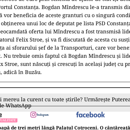
 Portul Constanța. Bogdan Mîndrescu le-a transmis di
 vor beneficia de aceste granturi cu o singură condiț
 obținerea unui loc de deputat pe lista PSD Constanța
Deocamdată oferta lui Mîndrescu a fost transmisă li
torul Felix Stroe, și va fi discutată de acesta cu susț
a ai sforarului șef de la Transporturi, care vor bene
at. Nu trebuie omis faptul că Bogdan Mîndrescu și li
x Stroe, sunt născuți și crescuți în același județ cu 
, adică în Buzău.
ii mereu la curent cu toate știrile? Urmărește Puterea
 de WhatsApp
UALITATE
apă de trei metri lângă Palatul Cotroceni. O cântăreaț