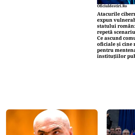
Oficiuldestiri.ro
Atacurile ciber
expun vulnerabi
statului român
repetă scenariu
Ce ascund comu
oficiale și cin
pentru mentena
instituțiilor pu