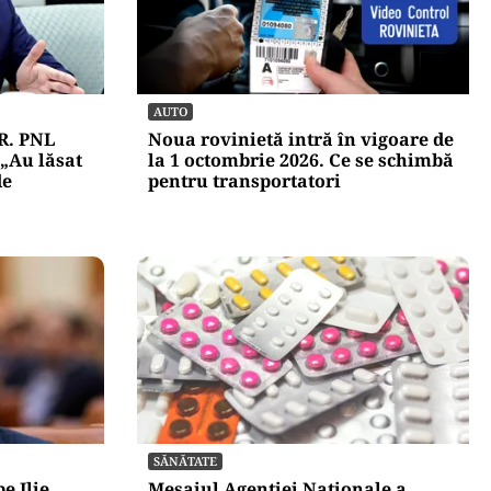
AUTO
R. PNL
Noua rovinietă intră în vigoare de
 „Au lăsat
la 1 octombrie 2026. Ce se schimbă
de
pentru transportatori
SĂNĂTATE
e Ilie
Mesajul Agenției Naționale a