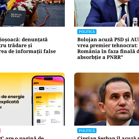
POLITICĂ
Șoșoacă: denunțată
Bolojan acuză PSD și AU
ru trădare și
vrea premier tehnocrat:
ea de informații false
România în faza finală 
absorbţie a PNRR”
POLITICĂ
C are o pagină de
Ciprian Șerban îl acuză p