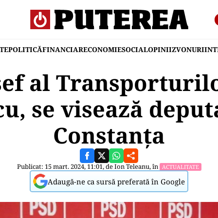
TE
POLITICĂ
FINANCIAR
ECONOMIE
SOCIAL
OPINII
ZVONURI
IN
șef al Transporturil
u, se visează deput
Constanța
Publicat: 15 mart. 2024, 11:01, de
Ion Teleanu
, în
ACTUALITATE
Adaugă-ne ca sursă preferată în Google