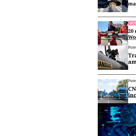
maș
ACT
20 
Wor
Pute
Tr
am
Pute
CN
în