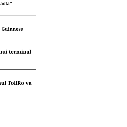
 asta”
în Guinness
nui terminal
mul TollRo va