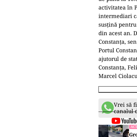
activitatea în
intermediari că
susțină pentru
din acest an. 
Constanța, sena
Portul Constanț
ajutorul de st
Constanța, Feli
Marcel Ciolacu
Vrei să f
canalul
ACT
Gro