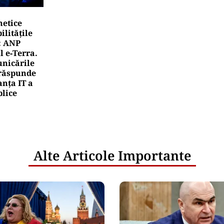
netice
litățile
: ANP
l e‑Terra.
nicările
e răspunde
nța IT a
blice
Alte Articole Importante