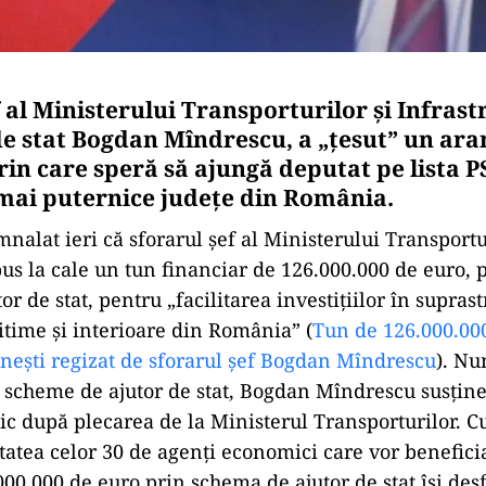
 al Ministerului Transporturilor și Infrastr
de stat Bogdan Mîndrescu, a „țesut” un ar
rin care speră să ajungă deputat pe lista P
 mai puternice județe din România.
alat ieri că sforarul șef al Ministerului Transportu
us la cale un tun financiar de 126.000.000 de euro, p
r de stat, pentru „facilitarea investițiilor în supras
itime și interioare din România” (
Tun de 126.000.00
nești regizat de sforarul șef Bogdan Mîndrescu
). Nu
i scheme de ajutor de stat, Bogdan Mîndrescu susține 
itic după plecarea de la Ministerul Transporturilor. 
tatea celor 30 de agenți economici care vor benefici
000.000 de euro prin schema de ajutor de stat își des