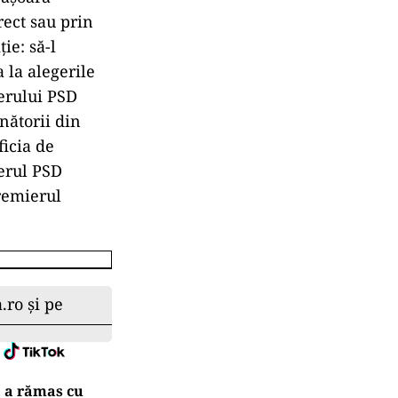
rect sau prin
ie: să-l
 la alegerile
derului PSD
inătorii din
ficia de
derul PSD
premierul
.ro și pe
ă a rămas cu