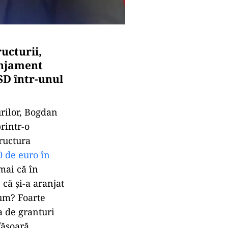
ucturii,
anjament
SD într-unul
rilor, Bogdan
rintr-o
tructura
0 de euro în
mai că în
că și-a aranjat
Cum? Foarte
a de granturi
fășoară