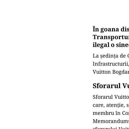
În goana di
Transportur
ilegal o si
La ședința de 
Infrastructurii
Vuitton Bogdan
Sforarul V
Sforarul Vuit
care, atenție,
membru în Cons
Memorandumul 
sforarului Vuit