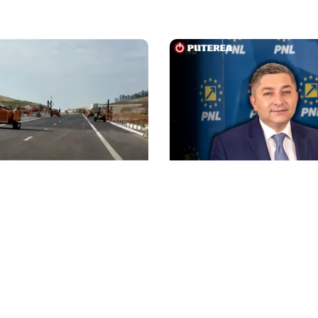
POLITICĂ
unea Zimbor–Poarta
Alin Tișe atacă frontal 
intră în recepție de luni.
PNL: „România a devenit
lucrează în șantier
gunoi al investitorilor”