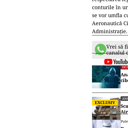
conturile în u
se vor umfla c
Aeronautică Ci
Administrație.
Vrei să f
canalul
DEZ
Ana
cib
AN
EXCLUSIV
Sca
Air
Pute