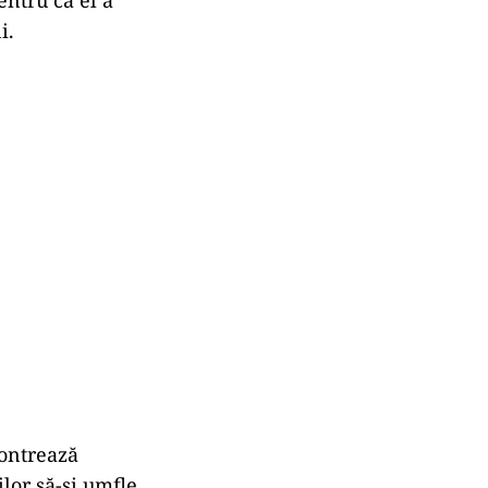
i.
contrează
ilor să-și umfle