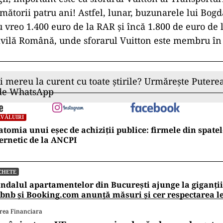
rmătorii patru ani! Astfel, lunar, buzunarele lui Bo
u vreo 1.400 euro de la RAR și încă 1.800 de euro de 
vilă Română, unde sforarul Vuitton este membru în 
ii mereu la curent cu toate știrile? Urmărește Puterea
 de WhatsApp
VĂLUIRI
tomia unui eșec de achiziții publice: firmele din spatel
ernetic de la ANCPI
CHETE
ndalul apartamentelor din București ajunge la giganții
bnb și Booking.com anunță măsuri și cer respectarea le
rea Financiara