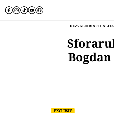
DEZVALUIRI
ACTUALITA
Sforarul
Bogdan M
EXCLUSIV