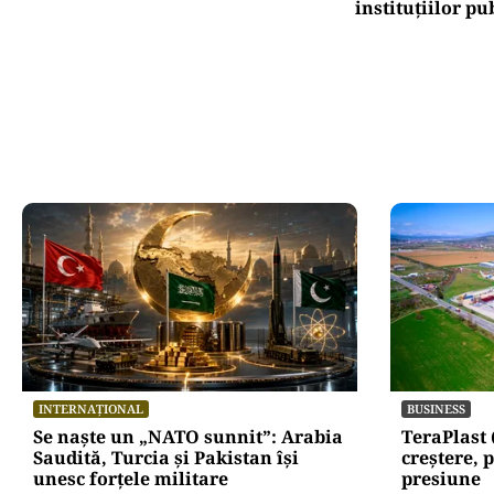
instituțiilor pu
INTERNAȚIONAL
BUSINESS
Se naște un „NATO sunnit”: Arabia
TeraPlast 
Saudită, Turcia și Pakistan își
creștere, p
unesc forțele militare
presiune