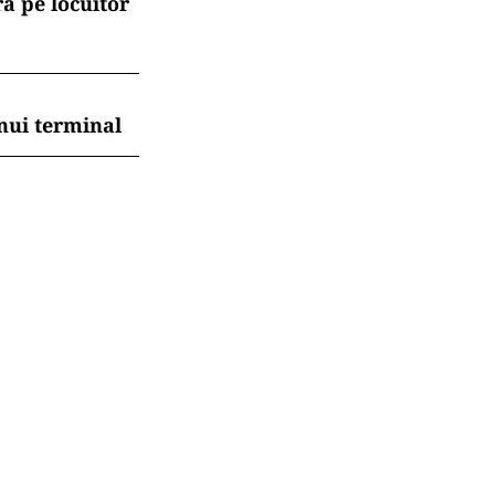
ă pe locuitor
nui terminal