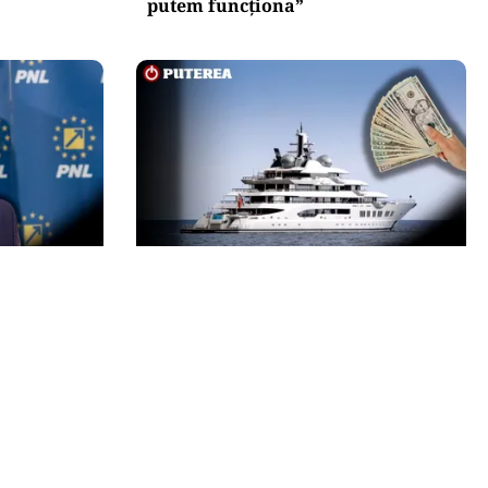
putem funcționa”
INTERNAȚIONAL
conducerea
Megayahtul Amadea, confiscat de
 coșul de
americani de la un oligarh rus, a
fost scos la vânzare. Noul
proprietar a scos din conturi 187
de milioane de dolari