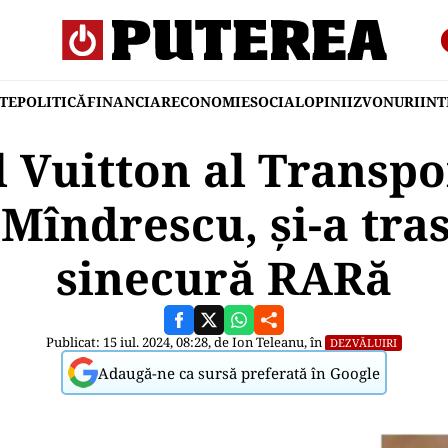
TE
POLITICĂ
FINANCIAR
ECONOMIE
SOCIAL
OPINII
ZVONURI
IN
 Vuitton al Transpo
îndrescu, și-a tras
sinecură RARă
Publicat: 15 iul. 2024, 08:28, de
Ion Teleanu
, în
DEZVĂLUIRI
Adaugă-ne ca sursă preferată în Google