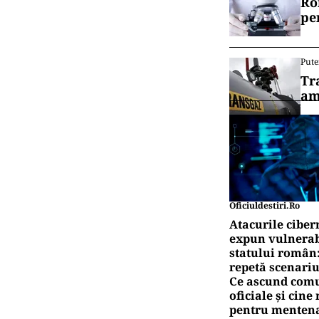
Ro
pe
Pute
Tr
am
Oficiuldestiri.ro
Atacurile ciber
expun vulnerabi
statului român
repetă scenariu
Ce ascund comu
oficiale și cin
pentru mentena