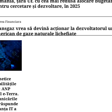
mânia, țara UE cu cea mai redusă alocare bugetar
ntru cercetare și dezvoltare, în 2025
rea Financiara
ansgaz vrea să devină acționar la dezvoltatorul u
erican de gaze naturale lichefiate
netice
litățile
: ANP
l e‑Terra.
nicările
e răspunde
nța IT a