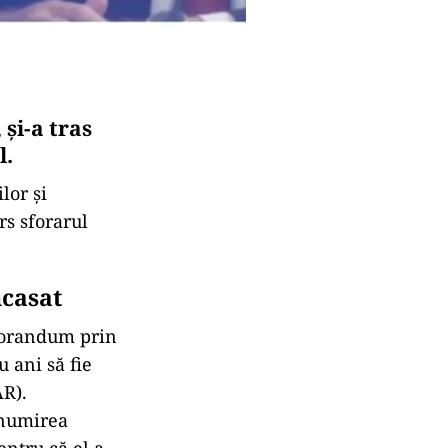
și-a tras
l.
lor și
rs sforarul
ncasat
morandum prin
 ani să fie
AR).
 numirea
entru că el a