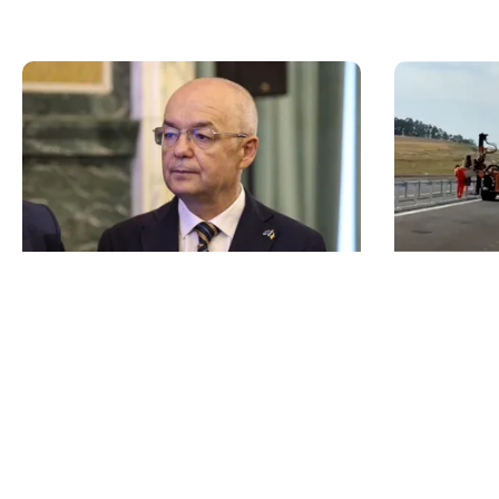
ACTUALITATE
ACTUALITATE
Emil Boc refuză un nou mandat de
A3, secți
premier: „Mulțam fain, alții la
Sălajului, 
rând!”
Ce se mai 