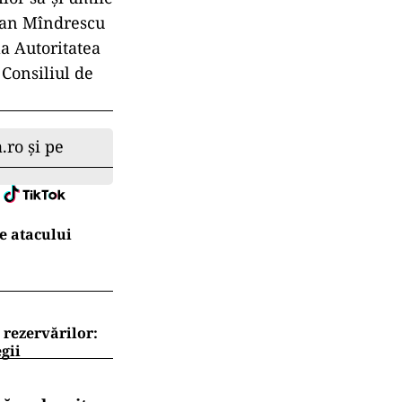
gdan Mîndrescu
la Autoritatea
Consiliul de
.ro și pe
e atacului
 rezervărilor:
gii