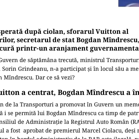
sperată după ciolan, sforarul Vuitton al
ilor, secretarul de stat Bogdan Mîndrescu, 
necură printr-un aranjament guvernamenta
Guvern de săptămâna trecută, ministrul Transporturi
, Sorin Grindeanu, n-a participat și în locul său a me
 Mîndrescu. Dar ce să vezi?
uitton a centrat, Bogdan Mîndrescu a î
ton de la Transporturi a promovat în Guvern un me
 să i se permită lui Bogdan Mîndrescu ca timp de patru
iliul de Administrație la Registrul Auto Român (R
a fost aprobat de premierul Marcel Ciolacu, deși
ton în bordul administrativ de la RAR este ilegală, p