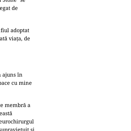
legat de
 fiul adoptat
ată viața, de
 ajuns în
 pace cu mine
ste membră a
eastă
neurochirurgul
upraviețuit și