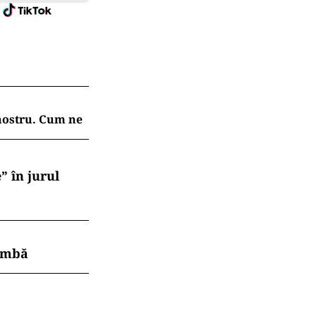
 nostru. Cum ne
” în jurul
himbă