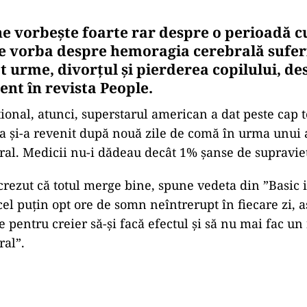
e vorbește foarte rar despre o perioadă c
ste vorba despre hemoragia cerebrală sufer
at urme, divorțul și pierderea copilului, de
ent în revista People.
țional, atunci, superstarul american a dat peste cap 
ea și-a revenit după nouă zile de comă în urma unui 
ral. Medicii nu-i dădeau decât 1% șanse de supravie
rezut că totul merge bine, spune vedeta din ”Basic i
el puțin opt ore de somn neîntrerupt în fiecare zi, as
pentru creier să-și facă efectul și să nu mai fac un
ral”.
Play