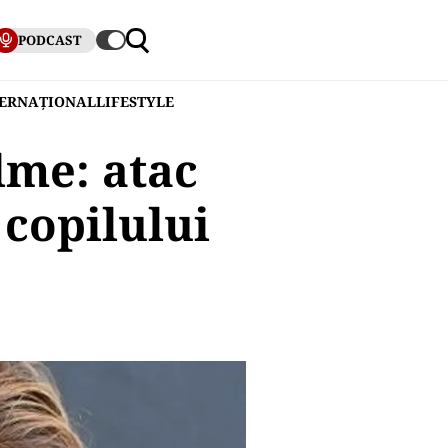
PODCAST
TERNAȚIONAL
LIFESTYLE
lme: atac
 copilului