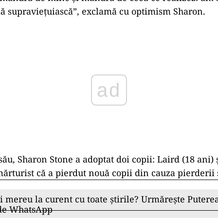
ii să supraviețuiască”, exclamă cu optimism Sharon.
ad
său, Sharon Stone a adoptat doi copii: Laird (18 ani) 
ărturist că a pierdut nouă copii din cauza pierderii 
ii mereu la curent cu toate știrile? Urmărește Puterea
 de WhatsApp