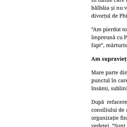
bâlbâia și nu v
divorțul de Phi
”Am pierdut toț
împreună cu Ph
fapt”, mărturis
Am supraviețui
Mare parte din
punctul în car
însămi, sublin
După refacere,
consiliului de
organizație fi
vedetei. ”Sunt