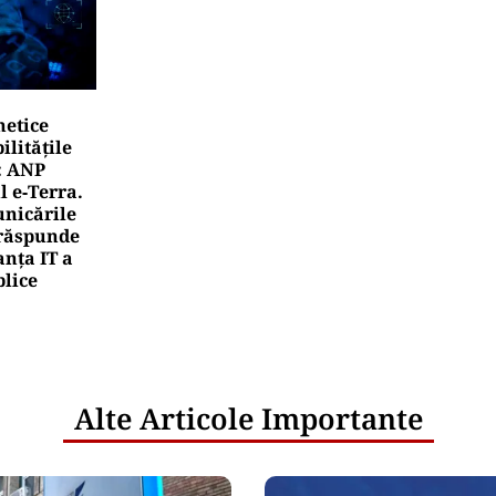
netice
litățile
: ANP
l e‑Terra.
nicările
e răspunde
nța IT a
blice
Alte Articole Importante