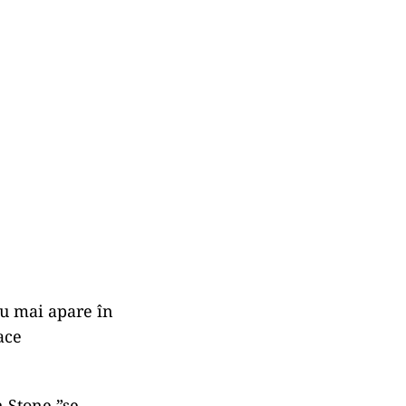
nu mai apare în
ace
n Stone ”se