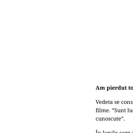
Am pierdut to
Vedeta se cons
filme. ”Sunt lu
cunoscute”.
În lunile care