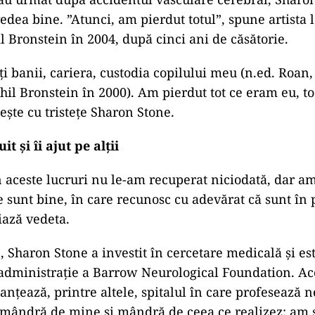
edea bine. ”Atunci, am pierdut totul”, spune artista 
l Bronstein în 2004, după cinci ani de căsătorie.
i banii, cariera, custodia copilului meu (n.ed. Roan,
il Bronstein în 2000). Am pierdut tot ce eram eu, to
ește cu tristețe Sharon Stone.
t și îi ajut pe alții
 aceste lucruri nu le-am recuperat niciodată, dar am
e sunt bine, în care recunosc cu adevărat că sunt în
iază vedeta.
 Sharon Stone a investit în cercetare medicală și e
 administrație a Barrow Neurological Foundation. Ac
nanțează, printre altele, spitalul în care profesează 
 mândră de mine și mândră de ceea ce realizez: am s