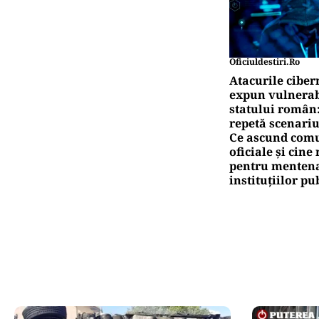
Oficiuldestiri.ro
Atacurile ciber
expun vulnerabi
statului român
repetă scenariu
Ce ascund comu
oficiale și cin
pentru mentena
instituțiilor pu