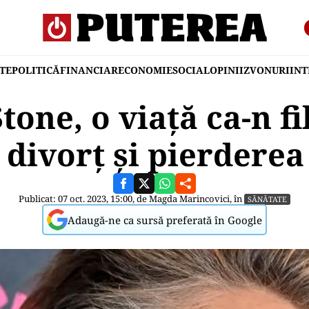
TE
POLITICĂ
FINANCIAR
ECONOMIE
SOCIAL
OPINII
ZVONURI
IN
tone, o viață ca-n fi
 divorț și pierderea
Publicat: 07 oct. 2023, 15:00, de
Magda Marincovici
, în
SĂNĂTATE
Adaugă-ne ca sursă preferată în Google