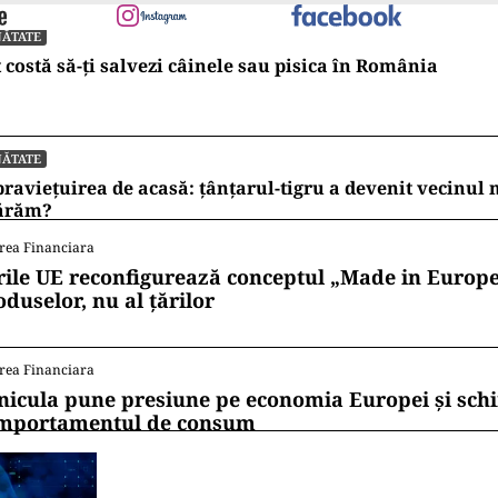
NĂTATE
 costă să-ți salvezi câinele sau pisica în România
NĂTATE
raviețuirea de acasă: țânțarul-tigru a devenit vecinul
ărăm?
rea Financiara
rile UE reconfigurează conceptul „Made in Europe
oduselor, nu al țărilor
rea Financiara
nicula pune presiune pe economia Europei și sc
mportamentul de consum