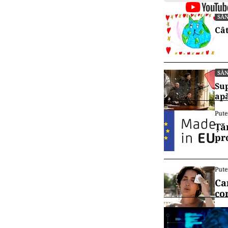
SĂ
Cât
SĂ
Sup
ap
Pute
Ță
pr
Pute
Ca
co