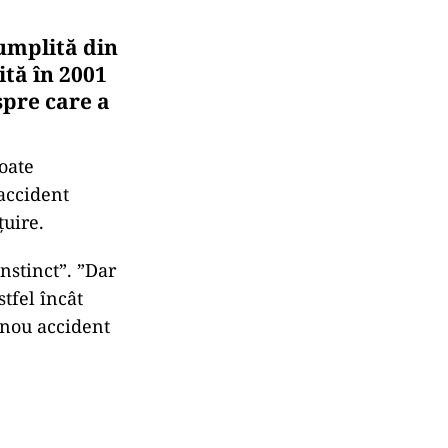
umplită din
ită în 2001
spre care a
toate
accident
țuire.
nstinct”. ”Dar
tfel încât
 nou accident