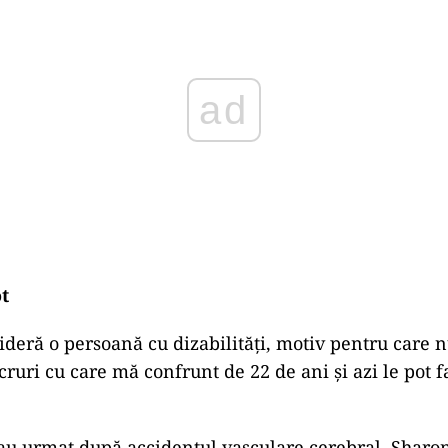
t
ideră o persoană cu dizabilități, motiv pentru care 
cruri cu care mă confrunt de 22 de ani și azi le pot f
 au urmat după accidentul vasculare cerebral, Sharo