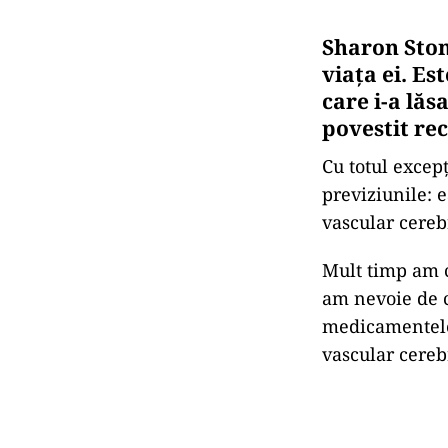
Sharon Ston
viața ei. E
care i-a lăs
povestit rec
Cu totul excep
previziunile: 
vascular cereb
Mult timp am c
am nevoie de c
medicamentele 
vascular cereb