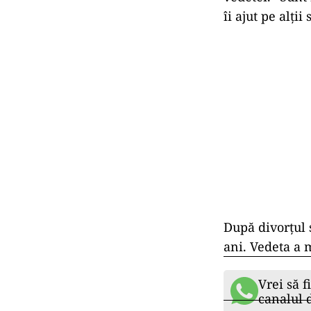
îi ajut pe alț
După divorțul 
ani. Vedeta a m
Vrei să f
canalul