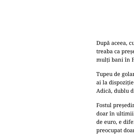
După aceea, cu
treaba ca preș
mulţi bani în 
Tupeu de golan
ai la dispoziți
Adică, dublu d
Fostul președin
doar în ultimii
de euro, e dife
preocupat doar