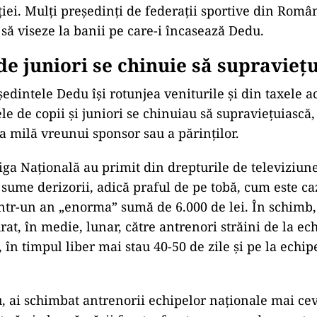
ției. Mulți președinți de federații sportive din Româ
să viseze la banii pe care-i încasează Dedu.
de juniori se chinuie să supravieț
edintele Dedu își rotunjea veniturile și din taxele a
le de copii și juniori se chinuiau să supraviețuiască,
a milă vreunui sponsor sau a părinților.
iga Națională au primit din drepturile de televiziun
 sume derizorii, adică praful de pe tobă, cum este ca
într-un an „enorma” sumă de 6.000 de lei. În schimb,
at, în medie, lunar, către antrenori străini de la ec
 în timpul liber mai stau 40-50 de zile și pe la echip
ai schimbat antrenorii echipelor naționale mai cev