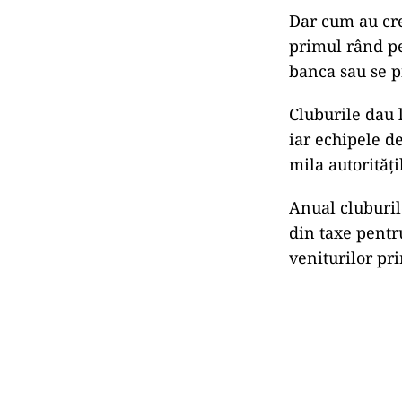
Dar cum au cre
primul rând pen
banca sau se p
Cluburile dau 
iar echipele d
mila autorităţi
Anual cluburil
din taxe pentru
veniturilor pri