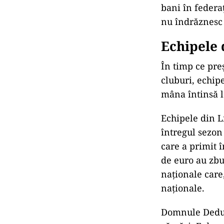
bani în federa
nu îndrăznesc 
Echipele 
În timp ce preș
cluburi, echipe
mâna întinsă l
Echipele din L
întregul sezon
care a primit 
de euro au zbur
naționale care,
naționale.
Domnule Dedu, 