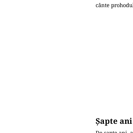
cânte prohodul
Șapte ani
De șapte ani, 