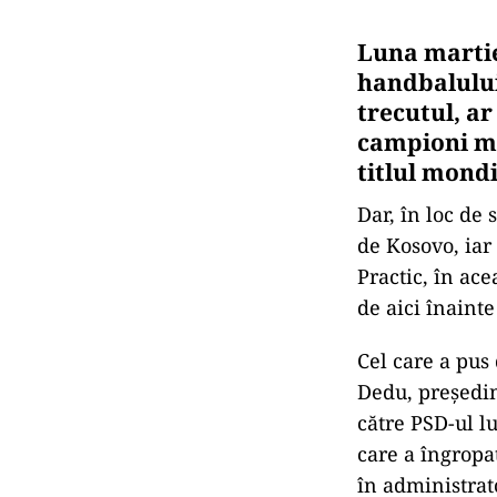
Luna martie
handbalului
trecutul, ar
campioni mo
titlul mondi
Dar, în loc de 
de Kosovo, iar
Practic, în ac
de aici înainte
Cel care a pus
Dedu, președin
către PSD-ul lu
care a îngropa
în administrato