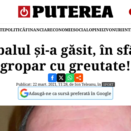
TE
POLITICĂ
FINANCIAR
ECONOMIE
SOCIAL
OPINII
ZVONURI
IN
alul și-a găsit, în sf
gropar cu greutate!
Publicat: 22 mart. 2021, 11:28, de
Ion Teleanu
, în
SPORT
Adaugă-ne ca sursă preferată în Google