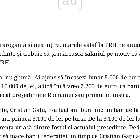
ad
 aroganță și nesimțire, marele vătaf la FRH ne anunț
edinte şi trebuie să-și mărească salariul pe motiv că
FRH.
, nu glumă! Ai ajuns să încasezi lunar 5.000 de eur
e 10.000 de lei, adică încă vreo 2.200 de euro, ca bani
ecât președintele României sau primul ministru.
te, Cristian Gațu, n-a luat ani buni niciun ban de la 
 ani primea 3.100 de lei pe luna. De la 3.100 de lei l
rența uriașă dintre fostul și actualul președinte. Ded
 să toace banii federației, în timp ce Cristian Gațu 