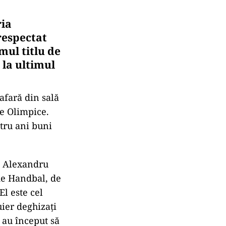
ria
respectat
mul titlu de
 la ultimul
 afară din sală
le Olimpice.
ntru ani buni
e Alexandru
de Handbal, de
El este cel
ier deghizați
r au început să