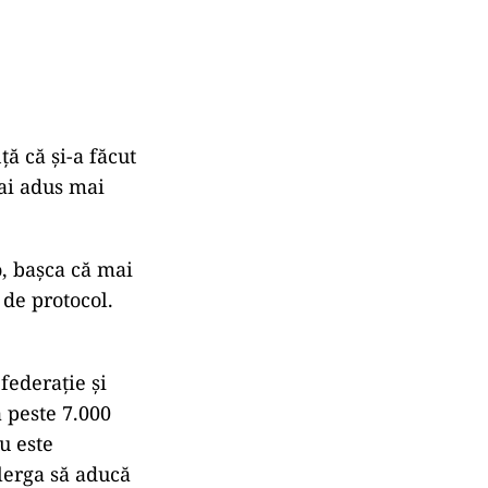
ă că și-a făcut
 ai adus mai
o, bașca că mai
 de protocol.
federație și
a peste 7.000
u este
alerga să aducă