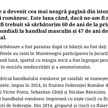
 a devenit cea mai neagră pagină din isto
 românesc. Este luna când, dacă ne-am fi 
 fi trebuit să sărbătorim 60 de ani de la pri
ndiali la handbal masculin și 47 de ani de
al.
sărbătoare a fost parastas după ce băieții au fost dați
 fetele au ratat în Muntenegru participarea la Jocuri
eastă lună, sportul cu mingia mică a fost îngropat pe
 în mocirla mediocrității și a amatorismului.
 dricul handbalului românesc pe catafalc se numeșt
tele, impus în 2014, în fruntea Federației Române 
i Victor Ponta, Sebastian Ghiță și Nicolae Bănicioiu. 
t handbalul românesc împreună cu niște ciocli cu flu
ri de federație. Din 2014, groparul și ciocli cu fluie