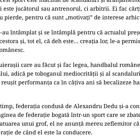
 este jucătorul sau antrenorul, ci arbitrii. Ei fac cărț
au pierde, pentru că sunt „motivați” de interese arhi
s-au întâmplat și se întâmplă pentru că actualul pre
estora și, tot el, că deh este… creația lor, le-a permi
românesc.
luierașii care au făcut și fac legea, handbalul române
ui, adică pe toboganul mediocrității și al scandaluril
 reușit performanța ca în câțiva ani să becalizeze h
i timp, federaţia condusă de Alexandru Dedu şi-a cons
ginea de federaţie bogată într-un sport care se zbate
fatuarea unui grof, el ne anunță mereu zeflemitor că
erație de când el este la conducere.