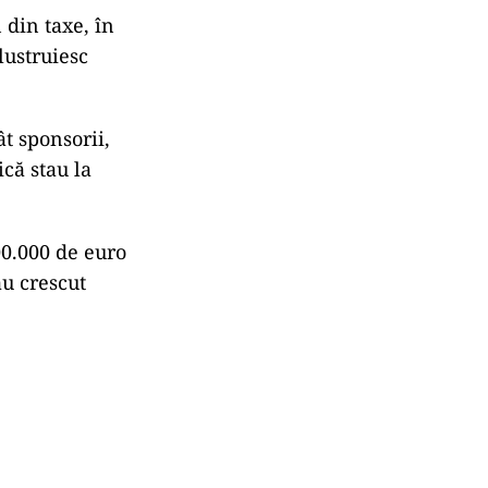
din taxe, în
 lustruiesc
t sponsorii,
că stau la
00.000 de euro
au crescut