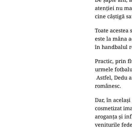
atenției nu mai
cine câștigă s
Toate acestea 
este la mâna ac
în handbalul 
Practic, prin f
urmele fotbalul
Astfel, Dedu a
românesc.
Dar, în acelaș
cosmetizat ima
aroganța și in
veniturile fed