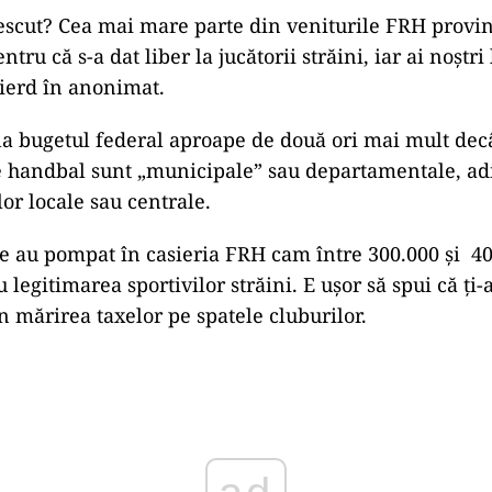
scut? Cea mai mare parte din veniturile FRH provin 
tru că s-a dat liber la jucătorii străini, iar ai noștri
ierd în anonimat.
la bugetul federal aproape de două ori mai mult decâ
e handbal sunt „municipale” sau departamentale, adi
lor locale sau centrale.
e au pompat în casieria FRH cam între 300.000 și 4
 legitimarea sportivilor străini. E ușor să spui că ți-
n mărirea taxelor pe spatele cluburilor.