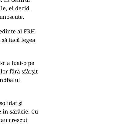
ile, ei decid
cunoscute.
ședinte al FRH
s să facă legea
sc a luat-o pe
or fără sfârșit
andbalul
olidat și
 în sărăcie. Cu
 au crescut