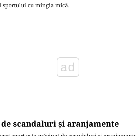
 sportului cu mingia mică.
Play
 de scandaluri și aranjamente
acest sport este măcinat de scandaluri și aranjamente