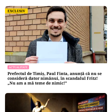
EXCLUSIV
EXCLUSIV
ACTUALITATE
Prefectul de Timiș, Paul Finta, anunță că nu se
consideră dator nimănui, în scandalul Fritz!
„Nu am a mă teme de nimic!”