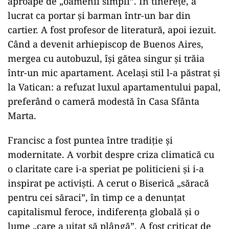
aproape de „oamenii simpli”. În tinerețe, a
lucrat ca portar și barman într-un bar din
cartier. A fost profesor de literatură, apoi iezuit.
Când a devenit arhiepiscop de Buenos Aires,
mergea cu autobuzul, își gătea singur și trăia
într-un mic apartament. Același stil l-a păstrat și
la Vatican: a refuzat luxul apartamentului papal,
preferând o cameră modestă în Casa Sfânta
Marta.
Francisc a fost puntea între tradiție și
modernitate. A vorbit despre criza climatică cu
o claritate care i-a speriat pe politicieni și i-a
inspirat pe activiști. A cerut o Biserică „săracă
pentru cei săraci”, în timp ce a denunțat
capitalismul feroce, indiferența globală și o
lume „care a uitat să plângă”. A fost criticat de