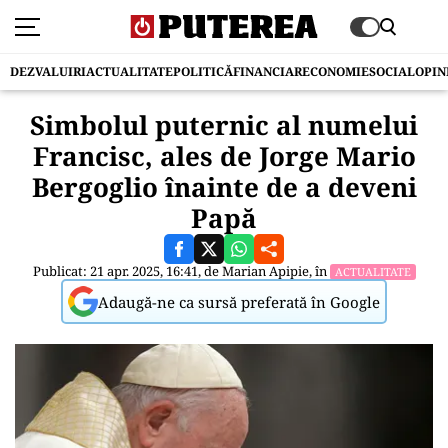
DEZVALUIRI
ACTUALITATE
POLITICĂ
FINANCIAR
ECONOMIE
SOCIAL
OPIN
Simbolul puternic al numelui
Francisc, ales de Jorge Mario
Bergoglio înainte de a deveni
Papă
Publicat: 21 apr. 2025, 16:41, de
Marian Apipie
, în
ACTUALITATE
Adaugă-ne ca sursă preferată în Google