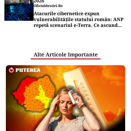
2026
Oficiuldestiri.ro
Atacurile cibernetice expun
vulnerabilitățile statului român: ANP
repetă scenariul e‑Terra. Ce ascund
comunicările oficiale și cine răspunde
pentru mentenanța IT a instituțiilor
publice
Alte Articole Importante