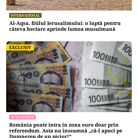
INTERNAȚIONAL
Al-Aqsa, fitilul Ierusalimului: o luptă pentru
câteva hectare aprinde lumea musulmană
EXCLUSIV
EXCLUSIV
ACTUALITATE
România poate intra în zona euro doar prin
referendum. Asta nu înseamnă „că-l apuci pe
Dumnezeu de un picior!”