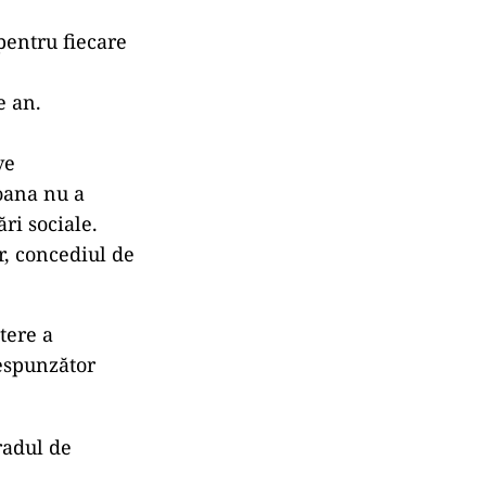
pentru fiecare
e an.
ve
oana nu a
ări sociale.
r, concediul de
tere a
respunzător
radul de