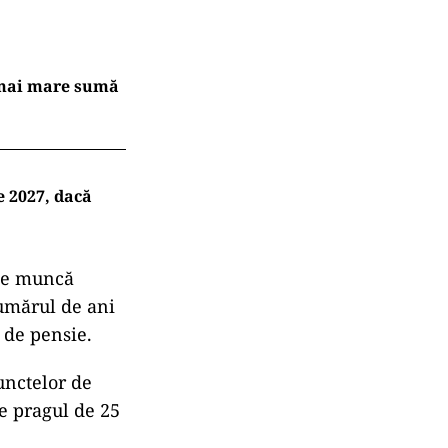
a mai mare sumă
e 2027, dacă
 de muncă
numărul de ani
 de pensie.
unctelor de
te pragul de 25