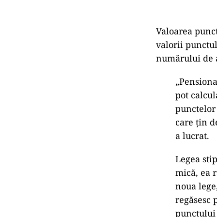
Valoarea punctu
valorii punctu
numărului de a
„Pensionar
pot calcul
punctelor
care țin d
a lucrat.
Legea stip
mică, ea 
noua lege,
regăsesc p
punctului