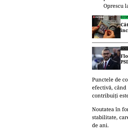
Oprescu l
ECO
Cât
înc
SOC
Flo
PSD
Punctele de co
efectivă, când 
contribuiți es
Noutatea în fo
stabilitate, c
de ani.