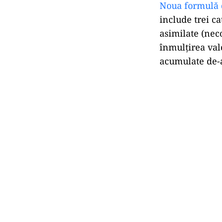
Noua formulă d
include trei ca
asimilate (nec
înmulțirea val
acumulate de-