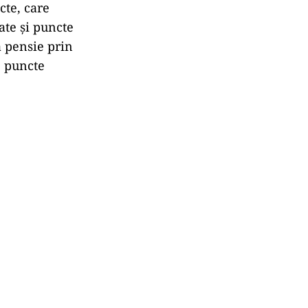
cte, care
tate și puncte
a pensie prin
e puncte