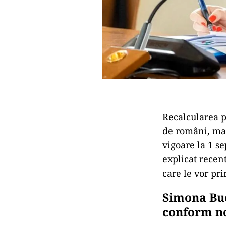
Recalcularea p
de români, mai
vigoare la 1 s
explicat recen
care le vor pri
Simona Buc
conform no