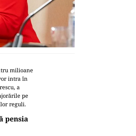
ntru milioane
or intra în
rescu, a
ajorările pe
lor reguli.
ă pensia