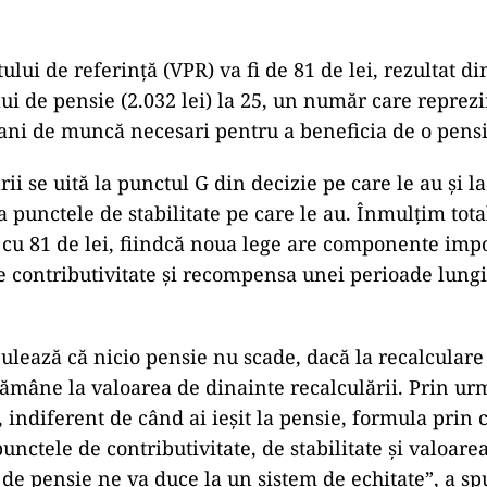
lui de referință (VPR) va fi de 81 de lei, rezultat d
lui de pensie (2.032 lei) la 25, un număr care reprez
ni de muncă necesari pentru a beneficia de o pens
ii se uită la punctul G din decizie pe care le au și l
a punctele de stabilitate pe care le au. Înmulțim tota
 cu 81 de lei, fiindcă noua lege are componente imp
e contributivitate și recompensa unei perioade lungi 
ulează că nicio pensie nu scade, dacă la recalculare
rămâne la valoarea de dinainte recalculării. Prin ur
 indiferent de când ai ieșit la pensie, formula prin 
unctele de contributivitate, de stabilitate și valoare
 de pensie ne va duce la un sistem de echitate”, a s