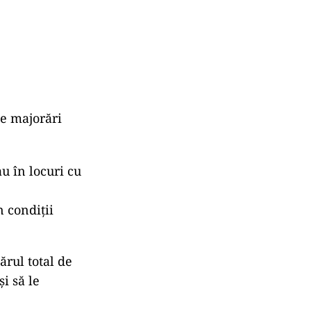
de majorări
u în locuri cu
n condiții
ărul total de
și să le