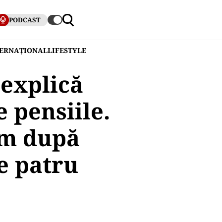
PODCAST
TERNAȚIONAL
LIFESTYLE
explică
 pensiile.
em după
de patru