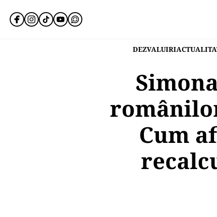
DEZVALUIRI
ACTUALITA
Simona
românilor
Cum af
recalcu