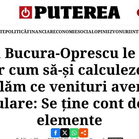
TE
POLITICĂ
FINANCIAR
ECONOMIE
SOCIAL
OPINII
ZVONURI
IN
 Bucura-Oprescu le 
 cum să-și calculeze
lăm ce venituri av
lare: Se ține cont 
elemente