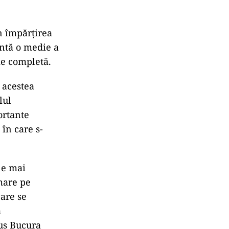
in împărțirea
intă o medie a
ie completă.
a acestea
lul
ortante
în care s-
 e mai
mare pe
care se
a
pus Bucura