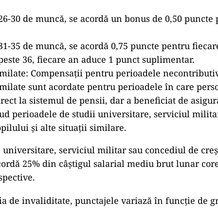
26-30 de muncă, se acordă un bonus de 0,50 puncte 
31-35 de muncă, se acordă 0,75 puncte pentru fiecar
peste 36, fiecare an aduce 1 punct suplimentar.
imilate: Compensații pentru perioadele necontributi
milate sunt acordate pentru perioadele în care pers
rect la sistemul de pensii, dar a beneficiat de asigur
ud perioadele de studii universitare, serviciul milita
pilului și alte situații similare.
 universitare, serviciul militar sau concediul de creș
acordă 25% din câștigul salarial mediu brut lunar co
spective.
a de invaliditate, punctajele variază în funcție de g