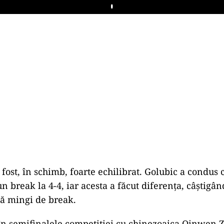
Play
 fost, în schimb, foarte echilibrat. Golubic a condus c
n break la 4-4, iar acesta a făcut diferenţa, câştigân
uă mingi de break.
în semifinalele competiției cu chinezoaica Qinwen Z