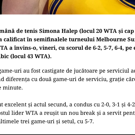
mână de tenis Simona Halep (locul 20 WTA şi cap 
a calificat în semifinalele turneului Melbourne S
TA a învins-o, vineri, cu scorul de 6-2, 5-7, 6-4, pe
bic (locul 43 WTA).
game-uri au fost castigate de jucătoare pe serviciul a
 diferenţa cu două game-uri de serviciu, graţie căro
de minute.
 excelent și actul secund, a condus cu 2-0, 3-1 şi 4-2,
ostul lider WTA a reuşit un nou break şi a servit pent
ltimele trei game-uri şi setul, cu 5-7.