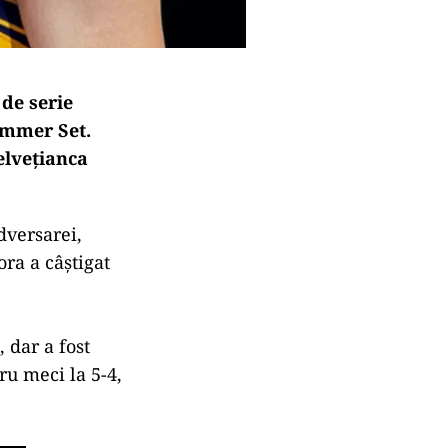
de serie
ummer Set.
 elveţianca
dversarei,
ra a câştigat
 dar a fost
ru meci la 5-4,