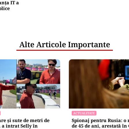
nța IT a
blice
Alte Articole Importante
ACTUALITATE
are și sute de metri de
Spionaj pentru Rusia: o
a intrat Selly în
de 45 de ani, arestată î