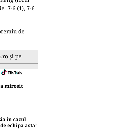
de 7-6 (1), 7-6
 premiu de
.ro și pe
a mirosit
zia în cazul
 de echipa asta”