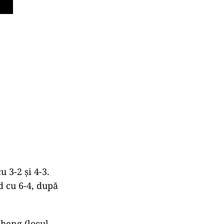
u 3-2 şi 4-3.
d cu 6-4, după
heng (locul