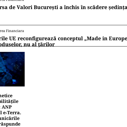
rsa de Valori București a închis în scădere ședința
rea Financiara
rile UE reconfigurează conceptul „Made in Europe
oduselor, nu al țărilor
netice
litățile
: ANP
l e‑Terra.
nicările
e răspunde