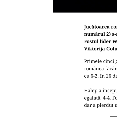
Jucătoarea ro
numărul 2) s-
Fostul lider W
Viktorija Golu
Primele cinci 
românca făcând
cu 6-2, în 26 
Halep a început
egalată, 4-4. F
dar a pierdut u