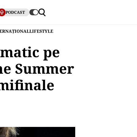
PODCAST
TERNAȚIONAL
LIFESTYLE
amatic pe
rne Summer
mifinale