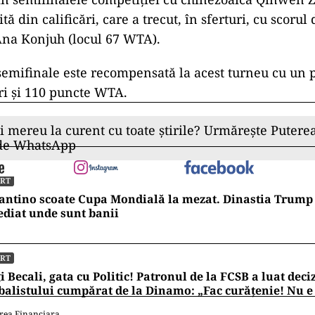
ă din calificări, care a trecut, în sferturi, cu scorul 
 Ana Konjuh (locul 67 WTA).
 semifinale este recompensată la acest turneu cu un
ri şi 110 puncte WTA.
ii mereu la curent cu toate știrile? Urmărește Puterea
 de WhatsApp
ORT
antino scoate Cupa Mondială la mezat. Dinastia Trump 
diat unde sunt banii
ORT
i Becali, gata cu Politic! Patronul de la FCSB a luat deci
balistului cumpărat de la Dinamo: „Fac curățenie! Nu e
rea Financiara