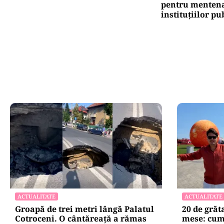
pentru mentena
instituțiilor pu
ACTUALITATE
ACTUALITATE
Groapă de trei metri lângă Palatul
20 de grăt
Cotroceni. O cântăreață a rămas
mese: cum 