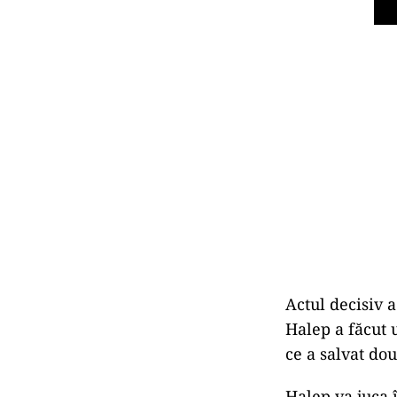
Actul decisiv a
Halep a făcut u
ce a salvat do
Halep va juca 