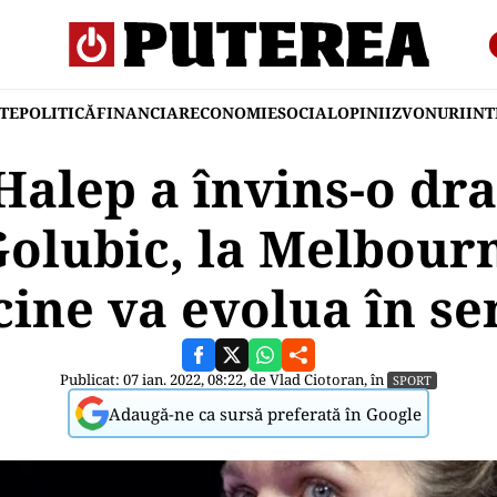
TE
POLITICĂ
FINANCIAR
ECONOMIE
SOCIAL
OPINII
ZVONURI
IN
alep a învins-o dr
 Golubic, la Melbou
 cine va evolua în se
Publicat: 07 ian. 2022, 08:22, de
Vlad Ciotoran
, în
SPORT
Adaugă-ne ca sursă preferată în Google