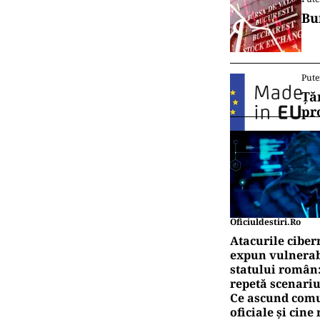
Bu
Pute
Ță
pr
Oficiuldestiri.ro
Atacurile ciber
expun vulnerabi
statului român
repetă scenariu
Ce ascund comu
oficiale și cin