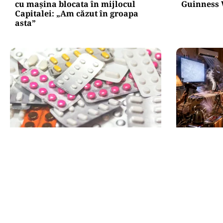
cu mașina blocata în mijlocul
Guinness 
Capitalei: „Am căzut în groapa
asta”
SĂNĂTATE
NECONVENTI
Mesajul Agenției Naționale a
FrikiPedi
Medicamentului: De ce au fost
electrocas
blocate temporar la vânzare
pe Bolojan
Colebil și Panzcebil