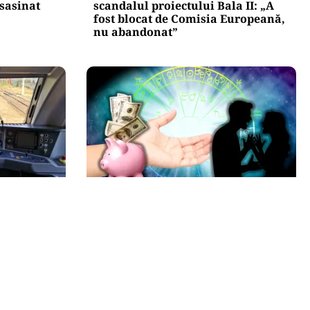
asasinat
scandalul proiectului Bala II: „A
fost blocat de Comisia Europeană,
nu abandonat”
HOROSCOP
în
Horoscop 7 august 2026: ziua în
u are încă
care Berbecii își pierd răbdarea,
uri și
iar Taurii pierd bani