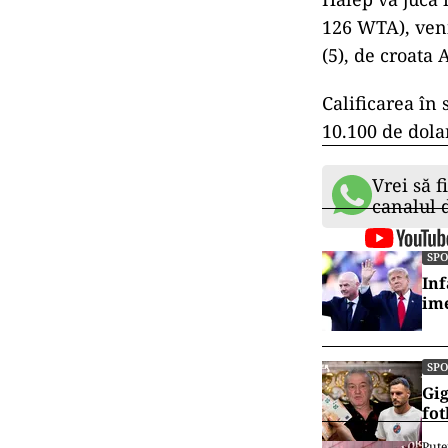
126 WTA), venit
(5), de croata
Calificarea în
10.100 de dola
Vrei să f
canalul
SP
Inf
ime
SP
Gig
fot
Pute