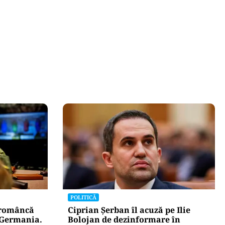
POLITICĂ
 româncă
Ciprian Șerban îl acuză pe Ilie
n Germania.
Bolojan de dezinformare în