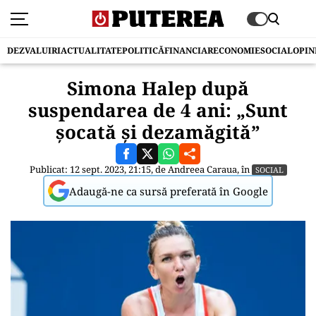
DEZVALUIRI
ACTUALITATE
POLITICĂ
FINANCIAR
ECONOMIE
SOCIAL
OPIN
Simona Halep după
suspendarea de 4 ani: „Sunt
șocată și dezamăgită”
Publicat: 12 sept. 2023, 21:15, de
Andreea Caraua
, în
SOCIAL
Adaugă-ne ca sursă preferată în Google