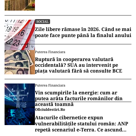
SOCIAL
Zile libere rămase în 2026. Când se mai
poate face punte până la finalul anului
Puterea Financiara
Ruptură în cooperarea valutară
occidentală? SUA au intervenit pe
piața valutară fără să consulte BCE
Puterea Financiara
Vin scumpirile la energie: cum ar
putea arăta facturile românilor din
această toamnă
Oficiuldestiri.ro
Atacurile cibernetice expun
vulnerabilitățile statului român: ANP
repetă scenariul e‑Terra. Ce ascund
comunicările oficiale și cine răspunde