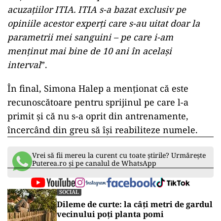
acuzațiilor ITIA. ITIA s-a bazat exclusiv pe
opiniile acestor experți care s-au uitat doar la
parametrii mei sanguini – pe care i-am
menținut mai bine de 10 ani în același
interval
”.
În final, Simona Halep a menționat că este
recunoscătoare pentru sprijinul pe care l-a
primit și că nu s-a oprit din antrenamente,
încercând din greu să își reabiliteze numele.
Vrei să fii mereu la curent cu toate știrile? Urmărește
Puterea.ro și pe canalul de WhatsApp
SOCIAL
Dileme de curte: la câți metri de gardul
vecinului poți planta pomi