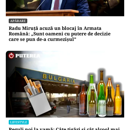
APĂRARE
Radu Miruță acuză un blocaj în Armata
Română: „Sunt oameni cu putere de decizie
care se pun de-a curmezișul”
LIFESTYLE
Reguli noi la vamă: Câte țigări și cât alcool mai