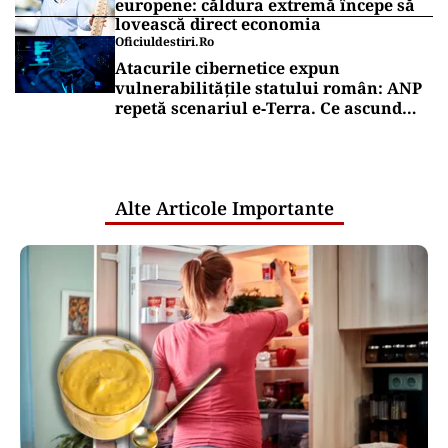
europene: căldura extremă începe să
lovească direct economia
Oficiuldestiri.ro
Atacurile cibernetice expun
vulnerabilitățile statului român: ANP
repetă scenariul e‑Terra. Ce ascund
comunicările oficiale și cine răspunde
pentru mentenanța IT a instituțiilor
publice
Alte Articole Importante