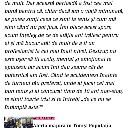
de mult. Dar această perioadă a fost cea mai
bună pentru că, chiar dacă am o viață minunată,
aș putea simți ceea ce simt la tenis și cum mă
simt când nu pot juca. Îmi place acest sport,
acum înțeleg de ce de atâția ani trăiesc pentru
el și mă bucur atât de mult de a fi un
profesionist la cel mai înalt nivel. Desigur, nu
este ușor să fii acolo, mental și emoțional te
epuizezi, iar acum îmi dau seama cât de
puternică am fost. Când te accidentezi înainte
de turneul tău preferat, unde ai jucat cel mai
bun tenis și ai concurat timp de 10 ani non-stop,
te simți foarte trist și te întrebi „de ce mi se
întâmplă asta?”
ACTUALITATE
Alertă majoră în Timiș! Populația,