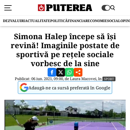
DEZVALUIRI
ACTUALITATE
POLITICĂ
FINANCIAR
ECONOMIE
SOCIAL
OPIN
Simona Halep începe să își
revină! Imaginile postate de
sportivă pe rețele sociale
vorbesc de la sine
Publicat: 06 iun. 2021, 09:00, de
Laura Macovei
, în
SPORT
Adaugă-ne ca sursă preferată în Google