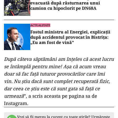
evacuată după răsturnarea unui
camion cu hipoclorit pe DN68A
ACTUALITATE
Fostul ministru al Energiei, explicații
după accidentul provocat în Bistrița:
„Eu am fost de vină”
După câteva săptămâni am înțeles că acest lucru
se întâmplă pentru mine! Așa că acum vreau
doar să fac față tuturor provocărilor care îmi
vin. Nu știu dacă sunt complet recuperată fizic,
dar ceea ce știu este că sunt gata să față ce
urmează
”, a scris aceasta pe pagina sa de
Instagram.
Vrei să fii mereu la curent cu toate știrile? Urmărește