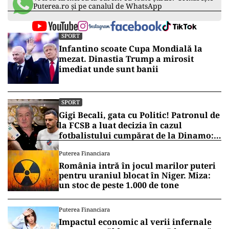
Puterea.ro și pe canalul de WhatsApp
SPORT
Infantino scoate Cupa Mondială la
mezat. Dinastia Trump a mirosit
imediat unde sunt banii
SPORT
Gigi Becali, gata cu Politic! Patronul de
la FCSB a luat decizia în cazul
fotbalistului cumpărat de la Dinamo:
„Fac curățenie! Nu e de echipa asta”
Puterea Financiara
România intră în jocul marilor puteri
pentru uraniul blocat în Niger. Miza:
un stoc de peste 1.000 de tone
Puterea Financiara
Impactul economic al verii infernale