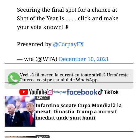
Securing the final spot for a chance at
Shot of the Year is…….. click and make
your vote known! ⬇️
Presented by
@CorpayFX
— wta (@WTA)
December 10, 2021
Vrei să fii mereu la curent cu toate știrile? Urmărește
Puterea.ro și pe canalul de WhatsApp
SPORT
Infantino scoate Cupa Mondială la
mezat. Dinastia Trump a mirosit
imediat unde sunt banii
SPORT