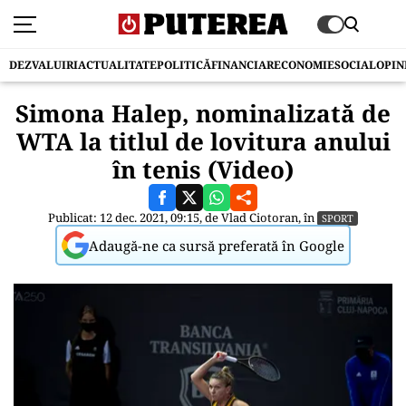
DEZVALUIRI
ACTUALITATE
POLITICĂ
FINANCIAR
ECONOMIE
SOCIAL
OPIN
Simona Halep, nominalizată de
WTA la titlul de lovitura anului
în tenis (Video)
Publicat: 12 dec. 2021, 09:15, de
Vlad Ciotoran
, în
SPORT
Adaugă-ne ca sursă preferată în Google