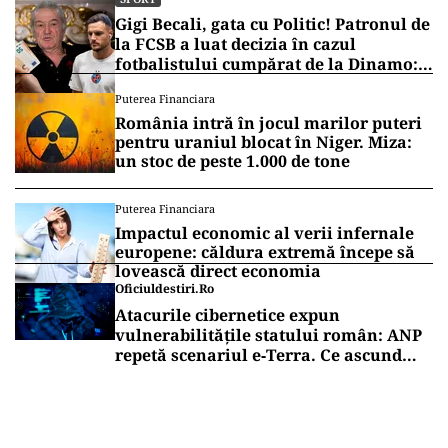
Gigi Becali, gata cu Politic! Patronul de
la FCSB a luat decizia în cazul
fotbalistului cumpărat de la Dinamo:
„Fac curățenie! Nu e de echipa asta”
Puterea Financiara
România intră în jocul marilor puteri
pentru uraniul blocat în Niger. Miza:
un stoc de peste 1.000 de tone
Puterea Financiara
Impactul economic al verii infernale
europene: căldura extremă începe să
lovească direct economia
Oficiuldestiri.ro
Atacurile cibernetice expun
vulnerabilitățile statului român: ANP
repetă scenariul e‑Terra. Ce ascund
comunicările oficiale și cine răspunde
pentru mentenanța IT a instituțiilor
publice