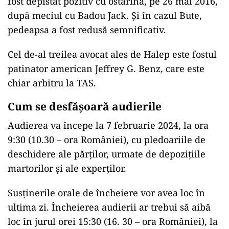
fost depistat pozitiv cu ostarină, pe 26 mai 2016,
după meciul cu Badou Jack. Și în cazul Bute,
pedeapsa a fost redusă semnificativ.
Cel de-al treilea avocat ales de Halep este fostul
patinator american Jeffrey G. Benz, care este
chiar arbitru la TAS.
Cum se desfășoară audierile
Audierea va începe la 7 februarie 2024, la ora
9:30 (10.30 – ora României), cu pledoariile de
deschidere ale părţilor, urmate de depoziţiile
martorilor şi ale experţilor.
Susţinerile orale de încheiere vor avea loc în
ultima zi. Încheierea audierii ar trebui să aibă
loc în jurul orei 15:30 (16. 30 – ora României), la