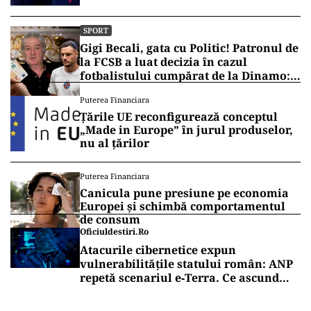
SPORT
Gigi Becali, gata cu Politic! Patronul de
la FCSB a luat decizia în cazul
fotbalistului cumpărat de la Dinamo:
„Fac curățenie! Nu e de echipa asta”
Puterea Financiara
Țările UE reconfigurează conceptul
„Made in Europe” în jurul produselor,
nu al țărilor
Puterea Financiara
Canicula pune presiune pe economia
Europei și schimbă comportamentul
de consum
Oficiuldestiri.ro
Atacurile cibernetice expun
vulnerabilitățile statului român: ANP
repetă scenariul e‑Terra. Ce ascund
comunicările oficiale și cine răspunde
pentru mentenanța IT a instituțiilor