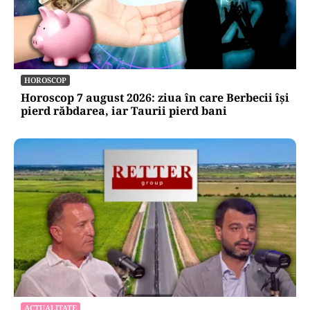
HOROSCOP
Horoscop 7 august 2026: ziua în care Berbecii își
pierd răbdarea, iar Taurii pierd bani
ACTUALITATE