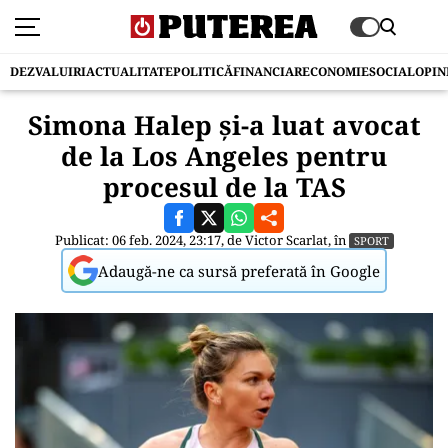
DEZVALUIRI
ACTUALITATE
POLITICĂ
FINANCIAR
ECONOMIE
SOCIAL
OPIN
Simona Halep și-a luat avocat
de la Los Angeles pentru
procesul de la TAS
Publicat: 06 feb. 2024, 23:17, de
Victor Scarlat
, în
SPORT
Adaugă-ne ca sursă preferată în Google