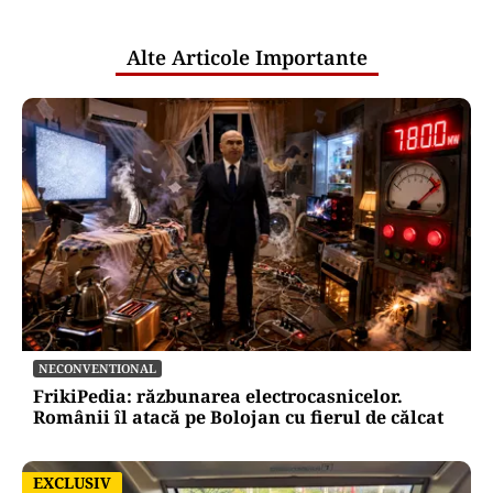
publice
Alte Articole Importante
NECONVENTIONAL
FrikiPedia: răzbunarea electrocasnicelor.
Românii îl atacă pe Bolojan cu fierul de călcat
EXCLUSIV
EXCLUSIV